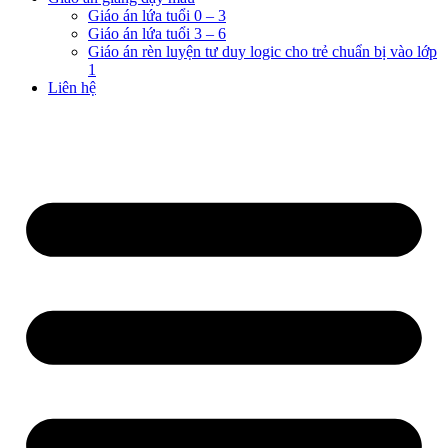
Giáo án lứa tuổi 0 – 3
Giáo án lứa tuổi 3 – 6
Giáo án rèn luyện tư duy logic cho trẻ chuẩn bị vào lớp
1
Liên hệ