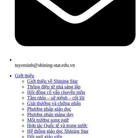
tuyensinh@shining-star.edu.vn
Giới thiệu
Giới thiệu về Shining Star
Thông điệp từ nhà sáng lập
Hội đồng cố vấn chuyên môn
Tầm nhìn – sứ mệnh – cốt lõi
Giải thưởng và chứng nhận
Phương pháp giáo dục
Phương pháp giảng dạy
Môi trường song ngữ
Hợp tác Quốc tế và trong nước
Hệ thống giáo dục Shining Star
Đội ngũ giáo viên