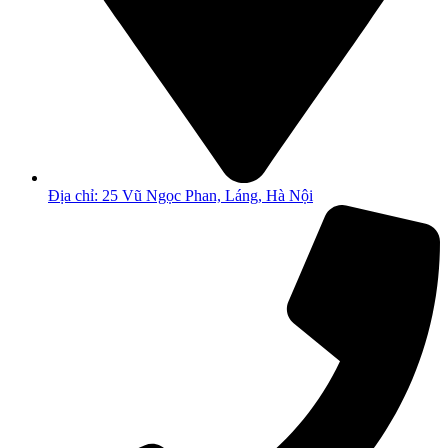
Địa chỉ: 25 Vũ Ngọc Phan, Láng, Hà Nội