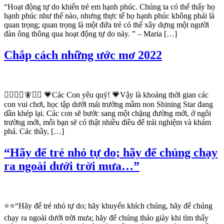
“Hoạt động tự do khiến trẻ em hạnh phúc. Chúng ta có thể thấy họ
hạnh phúc như thế nào, nhưng thực tế họ hạnh phúc không phải là
quan trọng; quan trọng là một đứa trẻ có thể xây dựng một người
đàn ông thông qua hoạt động tự do này. ” – Maria […]
Chắp cách những ước mơ 2022
🧚‍♀️🧚‍♀🧚🧚‍♂️ 💗Các Con yêu quý! 💗Vậy là khoảng thời gian các
con vui chơi, học tập dưới mái trường mầm non Shining Star đang
dần khép lại. Các con sẽ bước sang một chặng đường mới, ở ngôi
trường mới, mỗi bạn sẽ có thật nhiều điều để trải nghiệm và khám
phá. Các thầy, […]
“Hãy để trẻ nhỏ tự do; hãy để chúng chạy
ra ngoài dưới trời mưa…”
⭐️⭐️“Hãy để trẻ nhỏ tự do; hãy khuyến khích chúng, hãy để chúng
chạy ra ngoài dưới trời mưa; hãy để chúng tháo giày khi tìm thấy