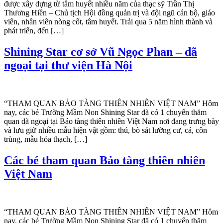
được xây dựng từ tâm huyết nhiều năm của thạc sỹ Trần Thị
Thương Hiền – Chủ tịch Hội đồng quản trị và đội ngũ cán bộ, giáo
viên, nhân viên nòng cốt, tâm huyết. Trải qua 5 năm hình thành và
phát triển, đến […]
Shining Star cơ sở Vũ Ngọc Phan – dã
ngoại tại thư viện Hà Nội
“THAM QUAN BẢO TÀNG THIÊN NHIÊN VIỆT NAM” Hôm
nay, các bé Trường Mầm Non Shining Star đã có 1 chuyến thăm
quan dã ngoại tại Bảo tàng thiên nhiên Việt Nam nơi đang trưng bày
và lưu giữ nhiều mẫu hiện vật gồm: thú, bò sát lưỡng cư, cá, côn
trùng, mẫu hóa thạch, […]
Các bé tham quan Bảo tàng thiên nhiên
Việt Nam
“THAM QUAN BẢO TÀNG THIÊN NHIÊN VIỆT NAM” Hôm
nay, các bé Trường Mầm Non Shining Star đã có 1 chuyến thăm