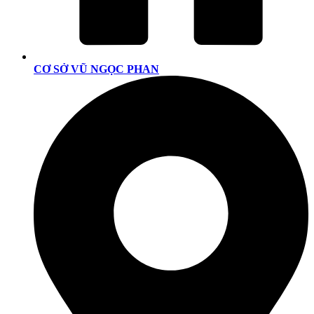
CƠ SỞ VŨ NGỌC PHAN