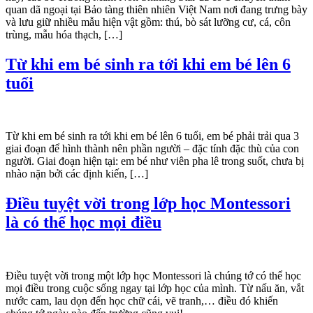
quan dã ngoại tại Bảo tàng thiên nhiên Việt Nam nơi đang trưng bày
và lưu giữ nhiều mẫu hiện vật gồm: thú, bò sát lưỡng cư, cá, côn
trùng, mẫu hóa thạch, […]
Từ khi em bé sinh ra tới khi em bé lên 6
tuổi
Từ khi em bé sinh ra tới khi em bé lên 6 tuổi, em bé phải trải qua 3
giai đoạn để hình thành nên phần người – đặc tính đặc thù của con
người. Giai đoạn hiện tại: em bé như viên pha lê trong suốt, chưa bị
nhào nặn bởi các định kiến, […]
Điều tuyệt vời trong lớp học Montessori
là có thể học mọi điều
Điều tuyệt vời trong một lớp học Montessori là chúng tớ có thể học
mọi điều trong cuộc sống ngay tại lớp học của mình. Từ nấu ăn, vắt
nước cam, lau dọn đến học chữ cái, vẽ tranh,… điều đó khiến