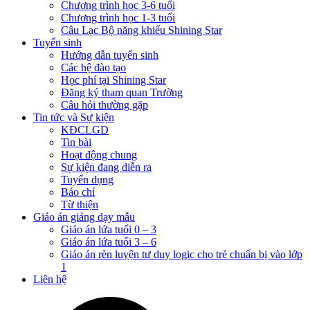
Chương trình học 3-6 tuổi
Chương trình học 1-3 tuổi
Câu Lạc Bộ năng khiếu Shining Star
Tuyển sinh
Hướng dẫn tuyển sinh
Các hệ đào tạo
Học phí tại Shining Star
Đăng ký tham quan Trường
Câu hỏi thường gặp
Tin tức và Sự kiện
KĐCLGD
Tin bài
Hoạt động chung
Sự kiện đang diễn ra
Tuyển dụng
Báo chí
Từ thiện
Giáo án giảng dạy mẫu
Giáo án lứa tuổi 0 – 3
Giáo án lứa tuổi 3 – 6
Giáo án rèn luyện tư duy logic cho trẻ chuẩn bị vào lớp
1
Liên hệ