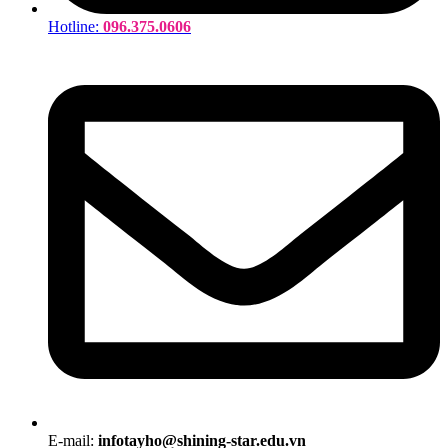
Hotline:
096.375.0606
E-mail:
infotayho@shining-star.edu.vn