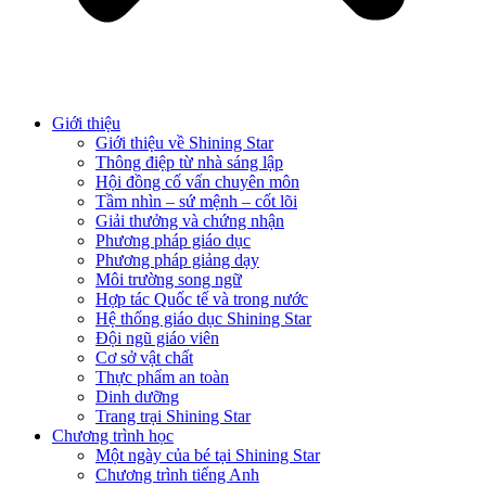
Giới thiệu
Giới thiệu về Shining Star
Thông điệp từ nhà sáng lập
Hội đồng cố vấn chuyên môn
Tầm nhìn – sứ mệnh – cốt lõi
Giải thưởng và chứng nhận
Phương pháp giáo dục
Phương pháp giảng dạy
Môi trường song ngữ
Hợp tác Quốc tế và trong nước
Hệ thống giáo dục Shining Star
Đội ngũ giáo viên
Cơ sở vật chất
Thực phẩm an toàn
Dinh dưỡng
Trang trại Shining Star
Chương trình học
Một ngày của bé tại Shining Star
Chương trình tiếng Anh