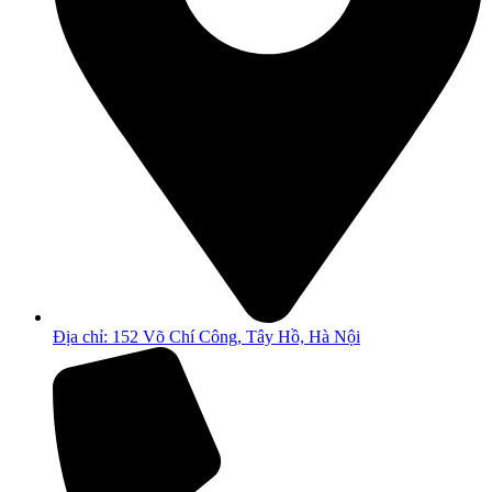
Địa chỉ: 152 Võ Chí Công, Tây Hồ, Hà Nội