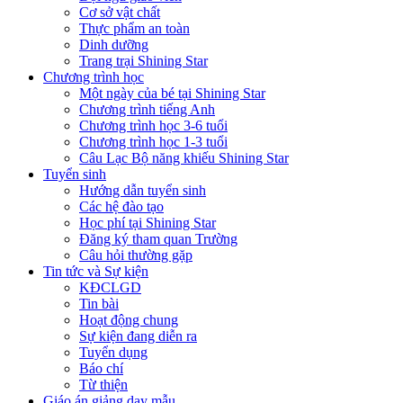
Cơ sở vật chất
Thực phẩm an toàn
Dinh dưỡng
Trang trại Shining Star
Chương trình học
Một ngày của bé tại Shining Star
Chương trình tiếng Anh
Chương trình học 3-6 tuổi
Chương trình học 1-3 tuổi
Câu Lạc Bộ năng khiếu Shining Star
Tuyển sinh
Hướng dẫn tuyển sinh
Các hệ đào tạo
Học phí tại Shining Star
Đăng ký tham quan Trường
Câu hỏi thường gặp
Tin tức và Sự kiện
KĐCLGD
Tin bài
Hoạt động chung
Sự kiện đang diễn ra
Tuyển dụng
Báo chí
Từ thiện
Giáo án giảng dạy mẫu