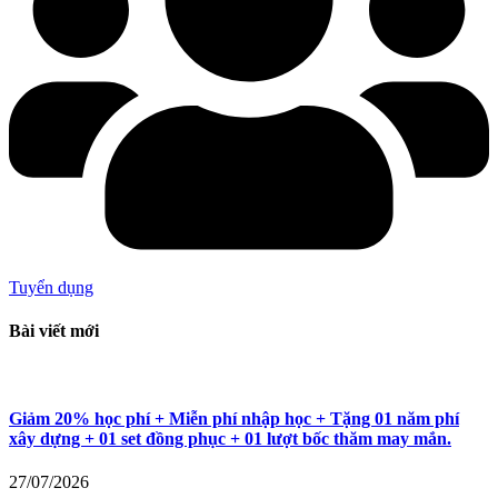
Tuyển dụng
Bài viết mới
Giảm 20% học phí + Miễn phí nhập học + Tặng 01 năm phí
xây dựng + 01 set đồng phục + 01 lượt bốc thăm may mắn.
27/07/2026