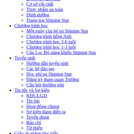
Cơ sở vật chất
Thực phẩm an toàn
Dinh dưỡng
Trang trại Shining Star
Chương trình học
Một ngày của bé tại Shining Star
Chương trình tiếng Anh
Chương trình học 3-6 tuổi
Chương trình học 1-3 tuổi
Câu Lạc Bộ năng khiếu Shining Star
Tuyển sinh
Hướng dẫn tuyển sinh
Các hệ đào tạo
Học phí tại Shining Star
Đăng ký tham quan Trường
Câu hỏi thường gặp
Tin tức và Sự kiện
KĐCLGD
Tin bài
Hoạt động chung
Sự kiện đang diễn ra
Tuyển dụng
Báo chí
Từ thiện
Giáo án giảng dạy mẫu