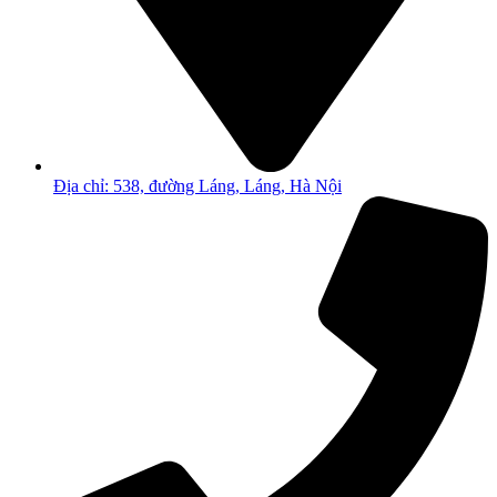
Địa chỉ: 538, đường Láng, Láng, Hà Nội