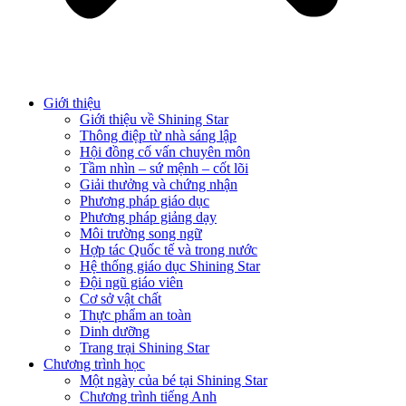
Giới thiệu
Giới thiệu về Shining Star
Thông điệp từ nhà sáng lập
Hội đồng cố vấn chuyên môn
Tầm nhìn – sứ mệnh – cốt lõi
Giải thưởng và chứng nhận
Phương pháp giáo dục
Phương pháp giảng dạy
Môi trường song ngữ
Hợp tác Quốc tế và trong nước
Hệ thống giáo dục Shining Star
Đội ngũ giáo viên
Cơ sở vật chất
Thực phẩm an toàn
Dinh dưỡng
Trang trại Shining Star
Chương trình học
Một ngày của bé tại Shining Star
Chương trình tiếng Anh