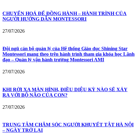
CHUYỂN HOÁ ĐỂ ĐỒNG HÀNH – HÀNH TRÌNH CỦA
NGƯỜI HƯỚNG DẪN MONTESSORI
27/07/2026
Đội ngũ cán bộ quản lý của Hệ thống Giáo dục Shining Star
Montessori mang theo trên hành trình tham gia khóa học Lãnh
đạo – Quản lý vận hành trường Montessori AMI
27/07/2026
KHI RỜI XA MÀN HÌNH, ĐIỀU DIỆU KỲ NÀO SẼ XẢY
RA VỚI BỘ NÃO CỦA CON?
27/07/2026
TRUNG TÂM CHĂM SÓC NGƯỜI KHUYẾT TẬT HÀ NỘI
– NGÀY TRỞ LẠI