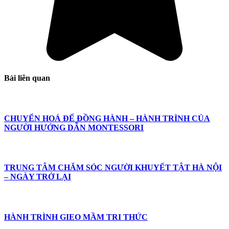
Bài liên quan
CHUYỂN HOÁ ĐỂ ĐỒNG HÀNH – HÀNH TRÌNH CỦA
NGƯỜI HƯỚNG DẪN MONTESSORI
TRUNG TÂM CHĂM SÓC NGƯỜI KHUYẾT TẬT HÀ NỘI
– NGÀY TRỞ LẠI
HÀNH TRÌNH GIEO MẦM TRI THỨC