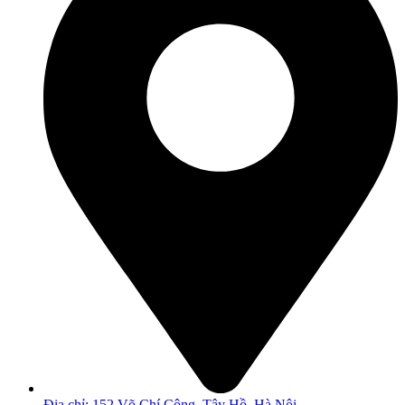
Địa chỉ: 152 Võ Chí Công, Tây Hồ, Hà Nội