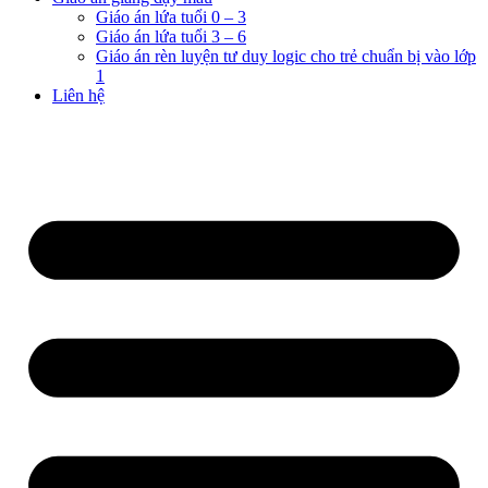
Giáo án lứa tuổi 0 – 3
Giáo án lứa tuổi 3 – 6
Giáo án rèn luyện tư duy logic cho trẻ chuẩn bị vào lớp
1
Liên hệ