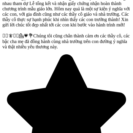
nhau tham dự Lễ tổng kết và nhận giấy chứng nhận hoàn thành
chương trình mẫu giáo lớn. Hôm nay quả là một sự kiện ý nghĩa với
các con, với gia đình cũng như các thầy cô giáo và nhà trường. Các
thầy cô thực sự hạnh phúc khi nhìn thấy các con trưởng thành! Xin
gửi lời chúc tốt đẹp nhất tới các con khi bước vào hành trình mới!
🧚‍♀️🧚🧚‍♂️💁💗💐Chúng tôi cũng chân thành cảm ơn các thầy cô, các
bậc cha mẹ đã đồng hành cùng nhà trường trên con đường ý nghĩa
và thật nhiều yêu thương này.