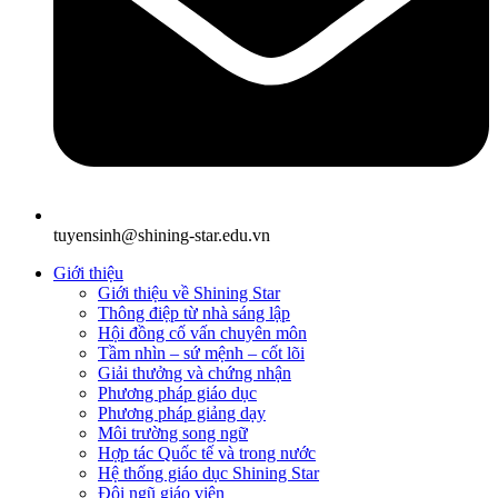
tuyensinh@shining-star.edu.vn
Giới thiệu
Giới thiệu về Shining Star
Thông điệp từ nhà sáng lập
Hội đồng cố vấn chuyên môn
Tầm nhìn – sứ mệnh – cốt lõi
Giải thưởng và chứng nhận
Phương pháp giáo dục
Phương pháp giảng dạy
Môi trường song ngữ
Hợp tác Quốc tế và trong nước
Hệ thống giáo dục Shining Star
Đội ngũ giáo viên