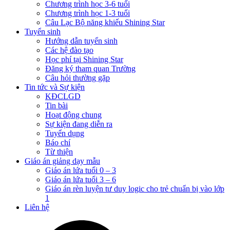
Chương trình học 3-6 tuổi
Chương trình học 1-3 tuổi
Câu Lạc Bộ năng khiếu Shining Star
Tuyển sinh
Hướng dẫn tuyển sinh
Các hệ đào tạo
Học phí tại Shining Star
Đăng ký tham quan Trường
Câu hỏi thường gặp
Tin tức và Sự kiện
KĐCLGD
Tin bài
Hoạt động chung
Sự kiện đang diễn ra
Tuyển dụng
Báo chí
Từ thiện
Giáo án giảng dạy mẫu
Giáo án lứa tuổi 0 – 3
Giáo án lứa tuổi 3 – 6
Giáo án rèn luyện tư duy logic cho trẻ chuẩn bị vào lớp
1
Liên hệ