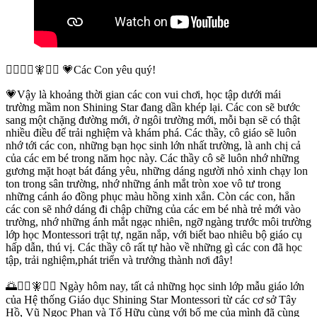
🧚‍♀️🧚‍♀🧚🧚‍♂️ 💗Các Con yêu quý!
💗Vậy là khoảng thời gian các con vui chơi, học tập dưới mái
trường mầm non Shining Star đang dần khép lại. Các con sẽ bước
sang một chặng đường mới, ở ngôi trường mới, mỗi bạn sẽ có thật
nhiều điều để trải nghiệm và khám phá. Các thầy, cô giáo sẽ luôn
nhớ tới các con, những bạn học sinh lớn nhất trường, là anh chị cả
của các em bé trong năm học này. Các thầy cô sẽ luôn nhớ những
gương mặt hoạt bát đáng yêu, những dáng người nhỏ xinh chạy lon
ton trong sân trường, nhớ những ánh mắt tròn xoe vô tư trong
những cánh áo đồng phục màu hồng xinh xắn. Còn các con, hẳn
các con sẽ nhớ dáng đi chập chững của các em bé nhà trẻ mới vào
trường, nhớ những ánh mắt ngạc nhiên, ngỡ ngàng trước môi trường
lớp học Montessori trật tự, ngăn nắp, với biết bao nhiêu bộ giáo cụ
hấp dẫn, thú vị. Các thầy cô rất tự hào về những gì các con đã học
tập, trải nghiệm,phát triển và trưởng thành nơi đây!
🌅🧚‍♀️🧚🧚‍♂️ Ngày hôm nay, tất cả những học sinh lớp mẫu giáo lớn
của Hệ thống Giáo dục Shining Star Montessori từ các cơ sở Tây
Hồ, Vũ Ngọc Phan và Tố Hữu cùng với bố mẹ của mình đã cùng