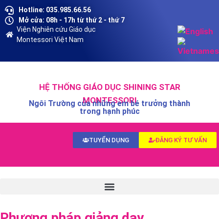
Hotline: 035.985.66.56
Mở cửa: 08h - 17h từ thứ 2 - thứ 7
Viện Nghiên cứu Giáo dục
Montessori Việt Nam
HỆ THỐNG GIÁO DỤC SHINING STAR
MONTESSORI
Ngôi Trường của những em bé trưởng thành
trong hạnh phúc
TUYỂN DỤNG
ĐĂNG KÝ TƯ VẤN
Phương pháp giảng dạy