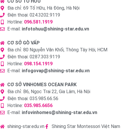
CƠ SỞ TỐ HỮU
Địa chỉ: 69 Tố Hữu, Hà Đông, Hà Nội
Điện thoại: 024.3202.9119
Hotline:
096.581.1919
E-mail:
infotohuu@shining-star.edu.vn
CƠ SỞ GÒ VẤP
Địa chỉ: 80 Nguyễn Văn Khối, Thông Tây Hội, HCM
Điện thoại: 0287.303.9119
Hotline:
098.154.1919
E-mail:
infogovap@shining-star.edu.vn
CƠ SỞ VINHOMES OCEAN PARK
Địa chỉ: B6, Ngọc Trai 22, Gia Lâm, Hà Nội
Điện thoại: 035.985.66.56
Hotline:
035.985.6656
E-mail:
infovinhomes@shining-star.edu.vn
shining-star.edu.vn
Shining Star Montessori Việt Nam