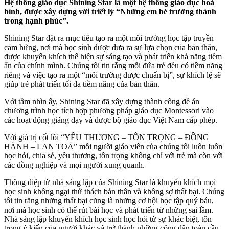
Hệ thống giáo dục Shining Star là một hệ thống giáo dục hoà
bình, được xây dựng với triết lý “Những em bé trưởng thành
trong hạnh phúc”.
Shining Star đặt ra mục tiêu tạo ra một môi trường học tập truyền
cảm hứng, nơi mà học sinh được đưa ra sự lựa chọn của bản thân,
được khuyến khích thể hiện sự sáng tạo và phát triển khả năng tiềm
ẩn của chính mình. Chúng tôi tin rằng mỗi đứa trẻ đều có tiềm năng
riêng và việc tạo ra một “môi trường được chuẩn bị”, sự khích lệ sẽ
giúp trẻ phát triển tối đa tiềm năng của bản thân.
Với tầm nhìn ấy, Shining Star đã xây dựng thành công đề án
chương trình học tích hợp phương pháp giáo dục Montessori vào
các hoạt động giảng dạy và được bộ giáo dục Việt Nam cấp phép.
Với giá trị cốt lõi “YÊU THƯƠNG – TÔN TRỌNG – ĐỒNG
HÀNH – LAN TOẢ” mỗi người giáo viên của chúng tôi luôn luôn
học hỏi, chia sẻ, yêu thương, tôn trọng không chỉ với trẻ mà còn với
các đồng nghiệp và mọi người xung quanh.
Thông điệp từ nhà sáng lập của Shining Star là khuyến khích mọi
học sinh không ngại thử thách bản thân và không sợ thất bại. Chúng
tôi tin rằng những thất bại cũng là những cơ hội học tập quý báu,
nơi mà học sinh có thể rút bài học và phát triển từ những sai lầm.
Nhà sáng lập khuyến khích học sinh học hỏi từ sự khác biệt, tôn
trọng ý kiến của người khác và trở thành những công dân toàn cầu