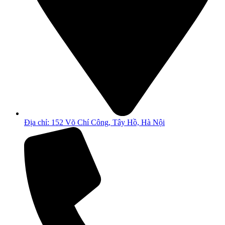
Địa chỉ: 152 Võ Chí Công, Tây Hồ, Hà Nội