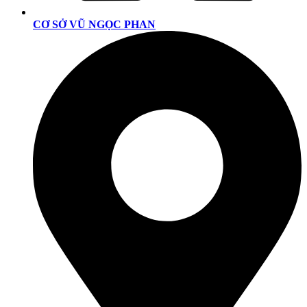
CƠ SỞ VŨ NGỌC PHAN