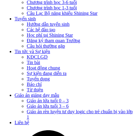
Chương trình học 3-6 tuổi
Chương trình học 1-3 tuổi
Câu Lạc Bộ năng khiếu Shining Star
Tuyển sinh
Hướng dẫn tuyển sinh
Các hệ đào tạo
Học phí tại Shining Star
Đăng ký tham quan Trường
Câu hỏi thường gặp
Tin tức và Sự kiện
KĐCLGD
Tin bài
Hoạt động chung
Sự kiện đang diễn ra
Tuyển dụng
Báo chí
Từ thiện
Giáo án giảng dạy mẫu
Giáo án lứa tuổi 0 – 3
Giáo án lứa tuổi 3 – 6
Giáo án rèn luyện tư duy logic cho trẻ chuẩn bị vào lớp
1
Liên hệ