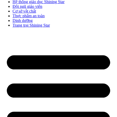
Hệ thống giáo dục Shining Star
Đội ngũ giáo viên
Cơ sở vật chất
Thực phẩm an toàn
Dinh dưỡng
Trang trại Shining Star