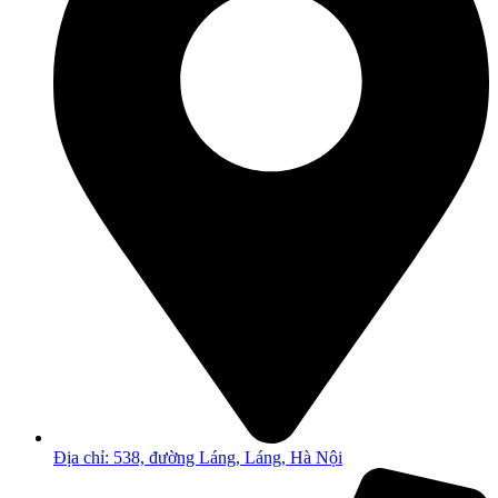
Địa chỉ: 538, đường Láng, Láng, Hà Nội