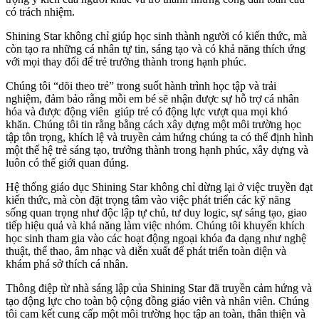
có trách nhiệm.
Shining Star không chỉ giúp học sinh thành người có kiến thức, mà
còn tạo ra những cá nhân tự tin, sáng tạo và có khả năng thích ứng
với mọi thay đổi để trẻ trưởng thành trong hạnh phúc.
Chúng tôi “dõi theo trẻ” trong suốt hành trình học tập và trải
nghiệm, đảm bảo rằng mỗi em bé sẽ nhận được sự hỗ trợ cá nhân
hóa và được động viên giúp trẻ có động lực vượt qua mọi khó
khăn. Chúng tôi tin rằng bằng cách xây dựng một môi trường học
tập tôn trọng, khích lệ và truyền cảm hứng chúng ta có thể định hình
một thế hệ trẻ sáng tạo, trưởng thành trong hạnh phúc, xây dựng và
luôn có thế giới quan đúng.
Hệ thống giáo dục Shining Star không chỉ dừng lại ở việc truyền đạt
kiến thức, mà còn đặt trọng tâm vào việc phát triển các kỹ năng
sống quan trọng như độc lập tự chủ, tư duy logic, sự sáng tạo, giao
tiếp hiệu quả và khả năng làm việc nhóm. Chúng tôi khuyến khích
học sinh tham gia vào các hoạt động ngoại khóa đa dạng như nghệ
thuật, thể thao, âm nhạc và diễn xuất để phát triển toàn diện và
khám phá sở thích cá nhân.
Thông điệp từ nhà sáng lập của Shining Star đã truyền cảm hứng và
tạo động lực cho toàn bộ cộng đồng giáo viên và nhân viên. Chúng
tôi cam kết cung cấp một môi trường học tập an toàn, thân thiện và