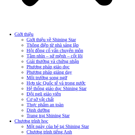
Giới thiệu
Giới thiệu về Shining Star
Thông điệp từ nhà sáng lập
Hội đồng cố vấn chuyên môn
Tầm nhìn – sứ mệnh – cốt lõi
Giải thưởng và chứng nhận
Phương pháp giáo dục
Phương pháp giảng dạy
Môi trường song ngữ
Hợp tác Quốc tế và trong nước
Hệ thống giáo dục Shining Star
Đội ngũ giáo viên
Cơ sở vật chất
Thực phẩm an toàn
Dinh dưỡng
Trang trại Shining Star
Chương trình học
Một ngày của bé tại Shining Star
Chương trình tiếng Anh