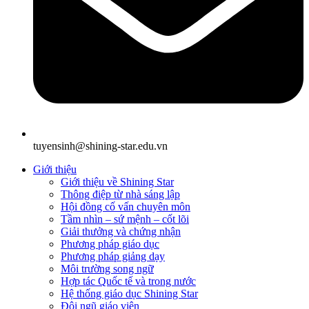
tuyensinh@shining-star.edu.vn
Giới thiệu
Giới thiệu về Shining Star
Thông điệp từ nhà sáng lập
Hội đồng cố vấn chuyên môn
Tầm nhìn – sứ mệnh – cốt lõi
Giải thưởng và chứng nhận
Phương pháp giáo dục
Phương pháp giảng dạy
Môi trường song ngữ
Hợp tác Quốc tế và trong nước
Hệ thống giáo dục Shining Star
Đội ngũ giáo viên