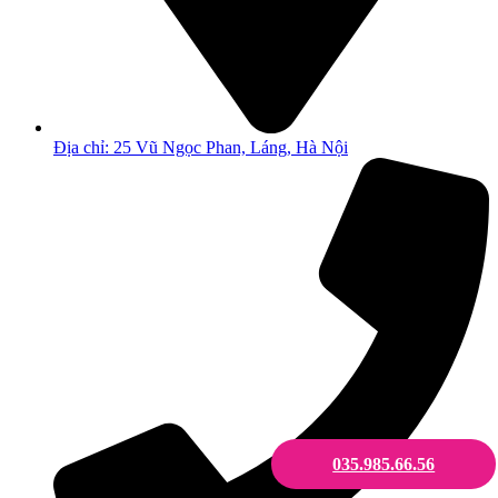
Địa chỉ: 25 Vũ Ngọc Phan, Láng, Hà Nội
035.985.66.56