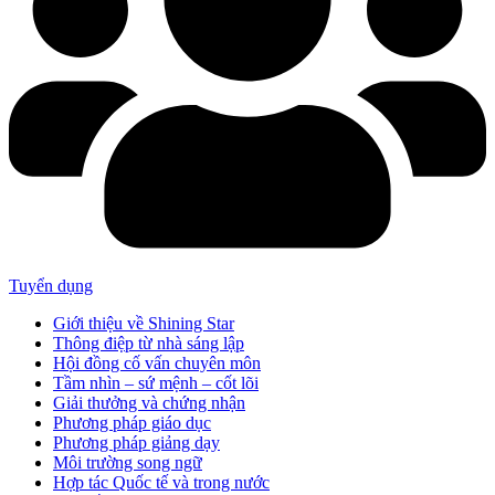
Tuyển dụng
Giới thiệu về Shining Star
Thông điệp từ nhà sáng lập
Hội đồng cố vấn chuyên môn
Tầm nhìn – sứ mệnh – cốt lõi
Giải thưởng và chứng nhận
Phương pháp giáo dục
Phương pháp giảng dạy
Môi trường song ngữ
Hợp tác Quốc tế và trong nước