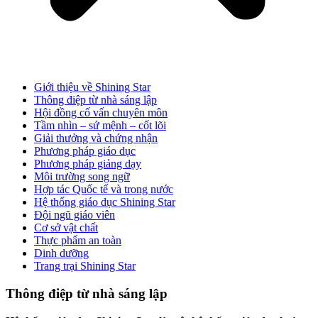
Giới thiệu về Shining Star
Thông điệp từ nhà sáng lập
Hội đồng cố vấn chuyên môn
Tầm nhìn – sứ mệnh – cốt lõi
Giải thưởng và chứng nhận
Phương pháp giáo dục
Phương pháp giảng dạy
Môi trường song ngữ
Hợp tác Quốc tế và trong nước
Hệ thống giáo dục Shining Star
Đội ngũ giáo viên
Cơ sở vật chất
Thực phẩm an toàn
Dinh dưỡng
Trang trại Shining Star
Thông điệp từ nhà sáng lập