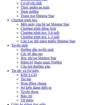
Cơ sở vật chất
Thực phẩm an toàn
Dinh dưỡng
Trang trại Shining Star
Chương trình học
Một ngày của bé tại Shining Star
Chương trình tiếng Anh
Chương trình học 3-6 tuổi
Chương trình học 1-3 tuổi
Câu Lạc Bộ năng khiếu Shining Star
Tuyển sinh
Hướng dẫn tuyển sinh
Các hệ đào tạo
Học phí tại Shining Star
Đăng ký tham quan Trường
Câu hỏi thường gặp
Tin tức và Sự kiện
KĐCLGD
Tin bài
Hoạt động chung
Sự kiện đang diễn ra
Tuyển dụng
Báo chí
Từ thiện
Giáo án giảng dạy mẫu