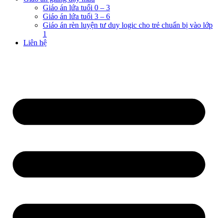
Giáo án lứa tuổi 0 – 3
Giáo án lứa tuổi 3 – 6
Giáo án rèn luyện tư duy logic cho trẻ chuẩn bị vào lớp
1
Liên hệ