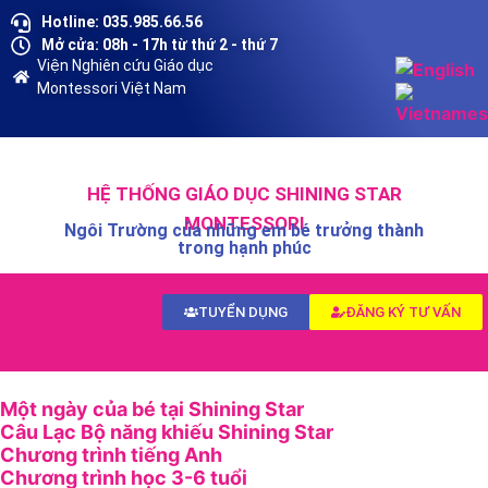
Hotline: 035.985.66.56
Mở cửa: 08h - 17h từ thứ 2 - thứ 7
Viện Nghiên cứu Giáo dục
Montessori Việt Nam
HỆ THỐNG GIÁO DỤC SHINING STAR
MONTESSORI
Ngôi Trường của những em bé trưởng thành
trong hạnh phúc
TUYỂN DỤNG
ĐĂNG KÝ TƯ VẤN
Một ngày của bé tại Shining Star
Câu Lạc Bộ năng khiếu Shining Star
Chương trình tiếng Anh
Chương trình học 3-6 tuổi