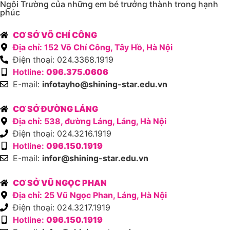
Ngôi Trường của những em bé trưởng thành trong hạnh
phúc
CƠ SỞ VÕ CHÍ CÔNG
Địa chỉ: 152 Võ Chí Công, Tây Hồ, Hà Nội
Điện thoại: 024.3368.1919
Hotline:
096.375.0606
E-mail:
infotayho@shining-star.edu.vn
CƠ SỞ ĐƯỜNG LÁNG
Địa chỉ: 538, đường Láng, Láng, Hà Nội
Điện thoại: 024.3216.1919
Hotline:
096.150.1919
E-mail:
infor@shining-star.edu.vn
CƠ SỞ VŨ NGỌC PHAN
Địa chỉ: 25 Vũ Ngọc Phan, Láng, Hà Nội
Điện thoại: 024.3217.1919
Hotline:
096.150.1919