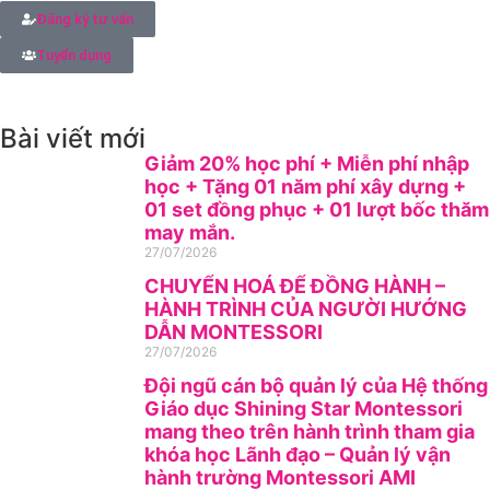
Đăng ký tư vấn
Tuyển dụng
Bài viết mới
Giảm 20% học phí + Miễn phí nhập
học + Tặng 01 năm phí xây dựng +
01 set đồng phục + 01 lượt bốc thăm
may mắn.
27/07/2026
CHUYỂN HOÁ ĐỂ ĐỒNG HÀNH –
HÀNH TRÌNH CỦA NGƯỜI HƯỚNG
DẪN MONTESSORI
27/07/2026
Đội ngũ cán bộ quản lý của Hệ thống
Giáo dục Shining Star Montessori
mang theo trên hành trình tham gia
khóa học Lãnh đạo – Quản lý vận
hành trường Montessori AMI