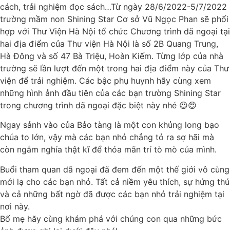
cách, trải nghiệm đọc sách…Từ ngày 28/6/2022-5/7/2022
trường mầm non Shining Star Cơ sở Vũ Ngọc Phan sẽ phối
hợp với Thư Viện Hà Nội tổ chức Chương trình dã ngoại tại
hai địa điểm của Thư viện Hà Nội là số 2B Quang Trung,
Hà Đông và số 47 Bà Triệu, Hoàn Kiếm. Từng lớp của nhà
trường sẽ lần lượt đến một trong hai địa điểm này của Thư
viện để trải nghiệm. Các bậc phụ huynh hãy cùng xem
những hình ảnh đầu tiên của các bạn trường Shining Star
trong chương trình dã ngoại đặc biệt này nhé 😍😍
Ngay sảnh vào của Bảo tàng là một con khủng long bạo
chúa to lớn, vậy mà các bạn nhỏ chẳng tỏ ra sợ hãi mà
còn ngắm nghía thật kĩ để thỏa mãn trí tò mò của mình.
Buổi tham quan dã ngoại đã đem đến một thế giới vô cùng
mới lạ cho các bạn nhỏ. Tất cả niềm yêu thích, sự hứng thú
và cả những bất ngờ đã được các bạn nhỏ trải nghiệm tại
nơi này.
Bố mẹ hãy cùng khám phá với chúng con qua những bức