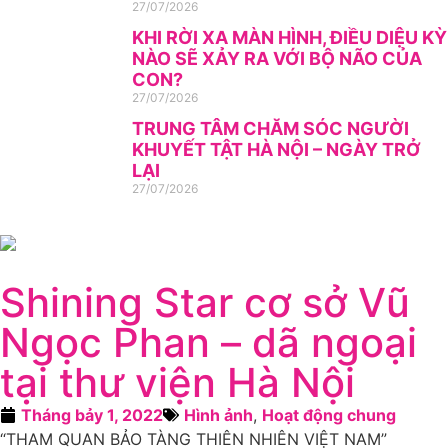
27/07/2026
KHI RỜI XA MÀN HÌNH, ĐIỀU DIỆU KỲ
NÀO SẼ XẢY RA VỚI BỘ NÃO CỦA
CON?
27/07/2026
TRUNG TÂM CHĂM SÓC NGƯỜI
KHUYẾT TẬT HÀ NỘI – NGÀY TRỞ
LẠI
27/07/2026
Shining Star cơ sở Vũ
Ngọc Phan – dã ngoại
tại thư viện Hà Nội
Tháng bảy 1, 2022
Hình ảnh
,
Hoạt động chung
“THAM QUAN BẢO TÀNG THIÊN NHIÊN VIỆT NAM”