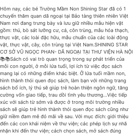
Hôm nay, các bé Trường Mầm Non Shining Star đã có 1
chuyến thăm quan dã ngoại tại Bảo tàng thiên nhiên Việt
Nam nơi đang trưng bày và lưu giữ nhiều mẫu hiện vật
gồm: thú, bò sát lưỡng cư, cá, côn trùng, mẫu hóa thạch,
thực vật, các loài đặc hữu, mẫu chuẩn của các loài động
vật, thực vật, cây, côn trùng tại Việt Nam.SHINING STAR
CƠ SỞ VŨ NGỌC PHAN- DÃ NGOẠI TẠI THƯ VIỆN HÀ NỘI
📚📚Sách có vai trò quan trọng trong sự phát triển của
mỗi con người, ở mỗi lứa tuổi, lợi ích từ việc đọc sách
mang lại có những điểm khác biệt. Ở lứa tuổi mầm non,
hình thành thói quen đọc sách, làm bạn với những trang
sách bổ ích, lý thú sẽ giúp trẻ hoàn thiện ngôn ngữ, tăng
cường vốn giao tiếp, trau dồi tình yêu thương…Việc tiếp
xúc với sách từ sớm và được ở trong môi trường nhiều
sách sẽ giúp trẻ hình thành thói quen đọc sách cũng như
giữ niềm đam mê đó mãi về sau. Với mục đích: giới thiệu
đến các con khái niệm về thư viện; các phép lịch sự nhã
nhặn khi đến thư viện; cách chọn sách, mở sách đúng