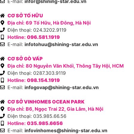
E-mail:
infor@shining-star.edu.vn
CƠ SỞ TỐ HỮU
Địa chỉ: 69 Tố Hữu, Hà Đông, Hà Nội
Điện thoại: 024.3202.9119
Hotline:
096.581.1919
E-mail:
infotohuu@shining-star.edu.vn
CƠ SỞ GÒ VẤP
Địa chỉ: 80 Nguyễn Văn Khối, Thông Tây Hội, HCM
Điện thoại: 0287.303.9119
Hotline:
098.154.1919
E-mail:
infogovap@shining-star.edu.vn
CƠ SỞ VINHOMES OCEAN PARK
Địa chỉ: B6, Ngọc Trai 22, Gia Lâm, Hà Nội
Điện thoại: 035.985.66.56
Hotline:
035.985.6656
E-mail:
infovinhomes@shining-star.edu.vn