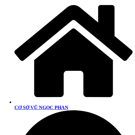
CƠ SỞ VŨ NGỌC PHAN