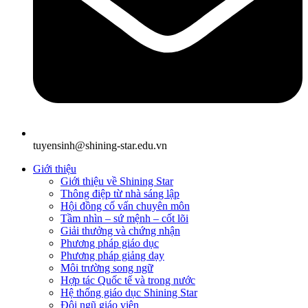
tuyensinh@shining-star.edu.vn
Giới thiệu
Giới thiệu về Shining Star
Thông điệp từ nhà sáng lập
Hội đồng cố vấn chuyên môn
Tầm nhìn – sứ mệnh – cốt lõi
Giải thưởng và chứng nhận
Phương pháp giáo dục
Phương pháp giảng dạy
Môi trường song ngữ
Hợp tác Quốc tế và trong nước
Hệ thống giáo dục Shining Star
Đội ngũ giáo viên