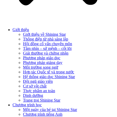
Giới thiệu
Giới thiệu về Shining Star
Thông điệp từ nhà sáng lập
Hội đồng cố vấn chuyên môn
Tầm nhìn – sứ mệnh – cốt lõi
Giải thưởng và chứng nhận
Phương pháp giáo dục
Phương pháp giảng dạy
Môi trường song ngữ
Hợp tác Quốc tế và trong nước
Hệ thống giáo dục Shining Star
Đội ngũ giáo viên
Cơ sở vật chất
Thực phẩm an toàn
Dinh dưỡng
Trang trại Shining Star
Chương trình học
Một ngày của bé tại Shining Star
Chương trình tiếng Anh