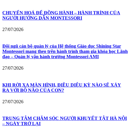
CHUYỂN HOÁ ĐỂ ĐỒNG HÀNH – HÀNH TRÌNH CỦA
NGƯỜI HƯỚNG DẪN MONTESSORI
27/07/2026
Đội ngũ cán bộ quản lý của Hệ thống Giáo dục Shining Star
Montessori mang theo trên hành trình tham gia khóa học Lãnh
đạo – Quản lý vận hành trường Montessori AMI
27/07/2026
KHI RỜI XA MÀN HÌNH, ĐIỀU DIỆU KỲ NÀO SẼ XẢY
RA VỚI BỘ NÃO CỦA CON?
27/07/2026
TRUNG TÂM CHĂM SÓC NGƯỜI KHUYẾT TẬT HÀ NỘI
– NGÀY TRỞ LẠI