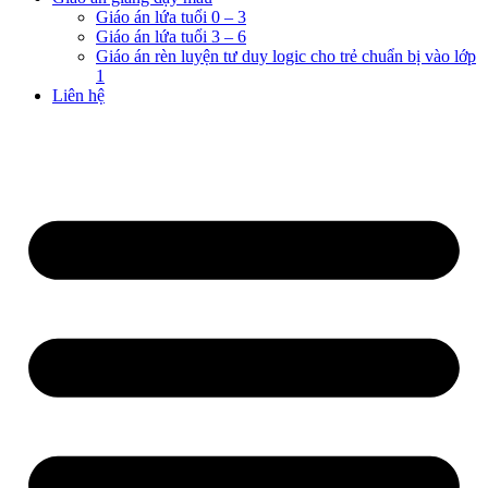
Giáo án lứa tuổi 0 – 3
Giáo án lứa tuổi 3 – 6
Giáo án rèn luyện tư duy logic cho trẻ chuẩn bị vào lớp
1
Liên hệ