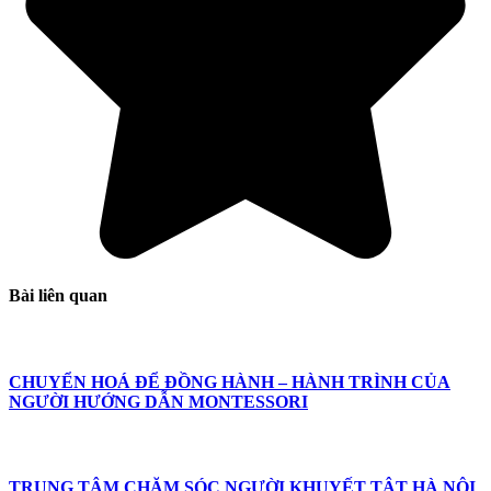
Bài liên quan
CHUYỂN HOÁ ĐỂ ĐỒNG HÀNH – HÀNH TRÌNH CỦA
NGƯỜI HƯỚNG DẪN MONTESSORI
TRUNG TÂM CHĂM SÓC NGƯỜI KHUYẾT TẬT HÀ NỘI