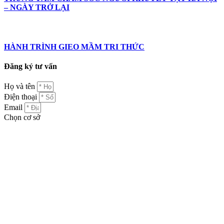
– NGÀY TRỞ LẠI
HÀNH TRÌNH GIEO MẦM TRI THỨC
Đăng ký tư vấn
Họ và tên
Điện thoại
Email
Chọn cơ sở