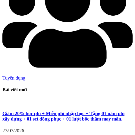
Tuyển dụng
Bài viết mới
Giảm 20% học phí + Miễn phí nhập học + Tặng 01 năm phí
xây dựng + 01 set đồng phục + 01 lượt bốc thăm may mắn.
27/07/2026