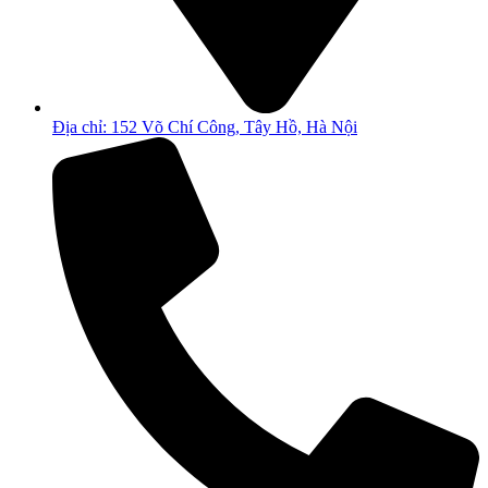
Địa chỉ: 152 Võ Chí Công, Tây Hồ, Hà Nội