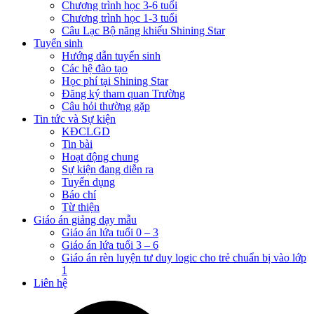
Chương trình học 3-6 tuổi
Chương trình học 1-3 tuổi
Câu Lạc Bộ năng khiếu Shining Star
Tuyển sinh
Hướng dẫn tuyển sinh
Các hệ đào tạo
Học phí tại Shining Star
Đăng ký tham quan Trường
Câu hỏi thường gặp
Tin tức và Sự kiện
KĐCLGD
Tin bài
Hoạt động chung
Sự kiện đang diễn ra
Tuyển dụng
Báo chí
Từ thiện
Giáo án giảng dạy mẫu
Giáo án lứa tuổi 0 – 3
Giáo án lứa tuổi 3 – 6
Giáo án rèn luyện tư duy logic cho trẻ chuẩn bị vào lớp
1
Liên hệ