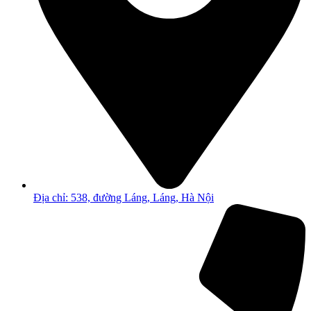
Địa chỉ: 538, đường Láng, Láng, Hà Nội