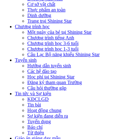
Cơ sở vật chất
Thực phẩm an toàn
Dinh dưỡng
Trang trại Shining Star
Chương trình học
Một ngày của bé tại Shining Star
Chương trình tiếng Anh
Chương trình học 3-6 tuổi
Chương trình học 1-3 tuổi
Câu Lạc Bộ năng khiếu Shining Star
Tuyển sinh
Hướng dẫn tuyển sinh
Các hệ đào tạo
Học phí tại Shining Star
Đăng ký tham quan Trường
Câu hỏi thường gặp
Tin tức và Sự kiện
KĐCLGD
Tin bài
Hoạt động chung
Sự kiện đang diễn ra
Tuyển dụng
Báo chí
Từ thiện
Giáo án giảng dạy mẫu