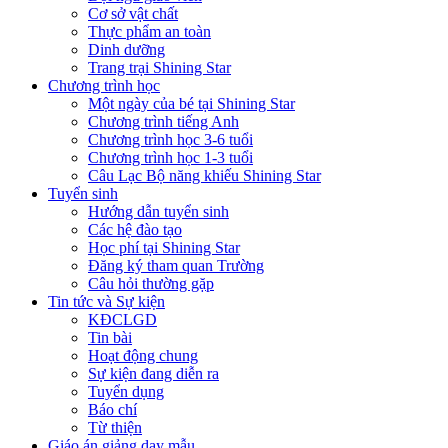
Cơ sở vật chất
Thực phẩm an toàn
Dinh dưỡng
Trang trại Shining Star
Chương trình học
Một ngày của bé tại Shining Star
Chương trình tiếng Anh
Chương trình học 3-6 tuổi
Chương trình học 1-3 tuổi
Câu Lạc Bộ năng khiếu Shining Star
Tuyển sinh
Hướng dẫn tuyển sinh
Các hệ đào tạo
Học phí tại Shining Star
Đăng ký tham quan Trường
Câu hỏi thường gặp
Tin tức và Sự kiện
KĐCLGD
Tin bài
Hoạt động chung
Sự kiện đang diễn ra
Tuyển dụng
Báo chí
Từ thiện
Giáo án giảng dạy mẫu