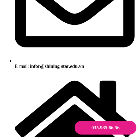
E-mail:
infor@shining-star.edu.vn
035.985.66.56