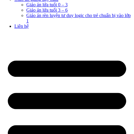
Giáo án lứa tuổi 0 – 3
Giáo án lứa tuổi 3 – 6
Giáo án rèn luyện tư duy logic cho trẻ chuẩn bị vào lớp
1
Liên hệ