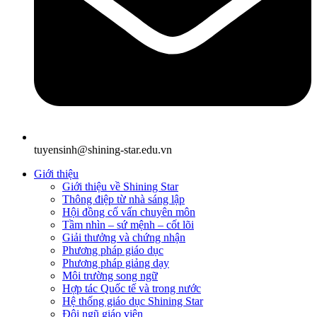
tuyensinh@shining-star.edu.vn
Giới thiệu
Giới thiệu về Shining Star
Thông điệp từ nhà sáng lập
Hội đồng cố vấn chuyên môn
Tầm nhìn – sứ mệnh – cốt lõi
Giải thưởng và chứng nhận
Phương pháp giáo dục
Phương pháp giảng dạy
Môi trường song ngữ
Hợp tác Quốc tế và trong nước
Hệ thống giáo dục Shining Star
Đội ngũ giáo viên