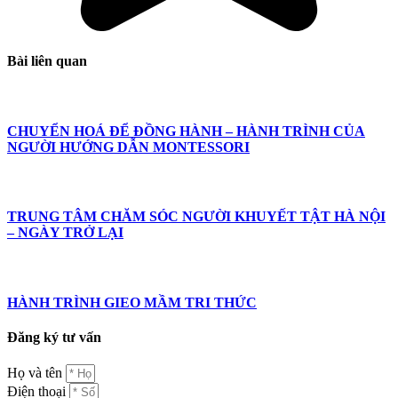
Bài liên quan
CHUYỂN HOÁ ĐỂ ĐỒNG HÀNH – HÀNH TRÌNH CỦA
NGƯỜI HƯỚNG DẪN MONTESSORI
TRUNG TÂM CHĂM SÓC NGƯỜI KHUYẾT TẬT HÀ NỘI
– NGÀY TRỞ LẠI
HÀNH TRÌNH GIEO MẦM TRI THỨC
Đăng ký tư vấn
Họ và tên
Điện thoại