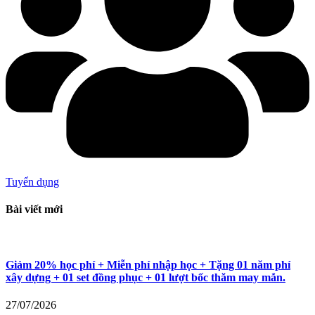
Tuyển dụng
Bài viết mới
Giảm 20% học phí + Miễn phí nhập học + Tặng 01 năm phí
xây dựng + 01 set đồng phục + 01 lượt bốc thăm may mắn.
27/07/2026