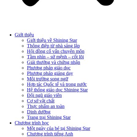
Giới thiệu
Giới thiệu về Shining Star
Thông điệp từ nhà sáng lập
Hội đồng cố vấn chuyên môn
Tầm nhìn – sứ mệnh – cốt lõi
Giải thưởng và chứng nhận
Phương pháp giáo dục
Phương pháp giảng dạy
Môi trường song ngữ
Hợp tác Quốc tế và trong nước
Hệ thống giáo dục Shining Star
Đội ngũ giáo viên
Cơ sở vật chất
Thực phẩm an toàn
Dinh dưỡng
Trang trại Shining Star
Chương trình học
Một ngày của bé tại Shining Star
Chương trình tiếng Anh