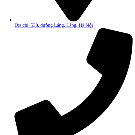
Địa chỉ: 538, đường Láng, Láng, Hà Nội