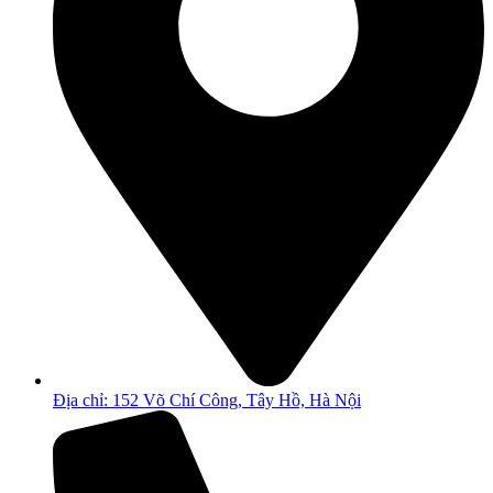
Địa chỉ: 152 Võ Chí Công, Tây Hồ, Hà Nội