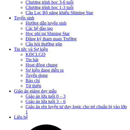
Chương trình học 3-6 tuổi
Chương trình học 1-3 tuổi
Câu Lạc Bộ năng khiếu Shining Star
Tuyển sinh
Hướng dẫn tuyển sinh
Các hệ đào tạo
Học phí tại Shining Star
Đăng ký tham quan Trường
Câu hỏi thường gặp
Tin tức và Sự kiện
KĐCLGD
Tin bài
Hoạt động chung
Sự kiện đang diễn ra
Tuyển dụng
Báo chí
Từ thiện
Giáo án giảng dạy mẫu
Giáo án lứa tuổi 0 – 3
Giáo án lứa tuổi 3 – 6
Giáo án rèn luyện tư duy logic cho trẻ chuẩn bị vào lớp
1
Liên hệ