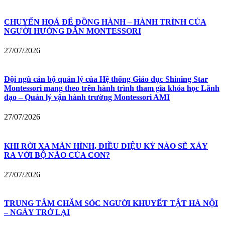
CHUYỂN HOÁ ĐỂ ĐỒNG HÀNH – HÀNH TRÌNH CỦA
NGƯỜI HƯỚNG DẪN MONTESSORI
27/07/2026
Đội ngũ cán bộ quản lý của Hệ thống Giáo dục Shining Star
Montessori mang theo trên hành trình tham gia khóa học Lãnh
đạo – Quản lý vận hành trường Montessori AMI
27/07/2026
KHI RỜI XA MÀN HÌNH, ĐIỀU DIỆU KỲ NÀO SẼ XẢY
RA VỚI BỘ NÃO CỦA CON?
27/07/2026
TRUNG TÂM CHĂM SÓC NGƯỜI KHUYẾT TẬT HÀ NỘI
– NGÀY TRỞ LẠI