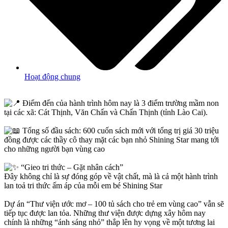
Hoạt động chung
Điểm đến của hành trình hôm nay là 3 điểm trường mầm non
tại các xã: Cát Thịnh, Văn Chấn và Chấn Thịnh (tỉnh Lào Cai).
Tổng số đầu sách: 600 cuốn sách mới với tổng trị giá 30 triệu
đồng được các thầy cô thay mặt các bạn nhỏ Shining Star mang tới
cho những người bạn vùng cao
“Gieo tri thức – Gặt nhân cách”
Đây không chỉ là sự đóng góp về vật chất, mà là cả một hành trình
lan toả tri thức ấm áp của mỗi em bé Shining Star
Dự án “Thư viện ước mơ – 100 tủ sách cho trẻ em vùng cao” vẫn sẽ
tiếp tục được lan tỏa. Những thư viện được dựng xây hôm nay
chính là những “ánh sáng nhỏ” thắp lên hy vọng về một tương lai