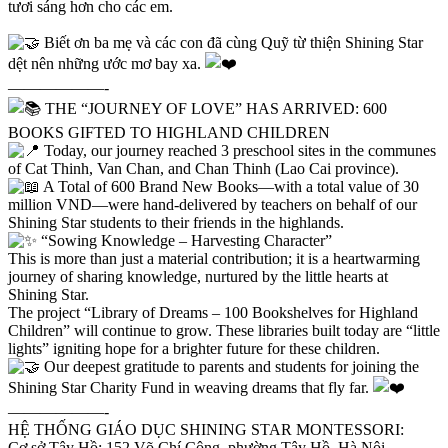
tươi sáng hơn cho các em.
Biết ơn ba mẹ và các con đã cùng Quỹ từ thiện Shining Star
dệt nên những ước mơ bay xa.
——————-
THE “JOURNEY OF LOVE” HAS ARRIVED: 600
BOOKS GIFTED TO HIGHLAND CHILDREN
Today, our journey reached 3 preschool sites in the communes
of Cat Thinh, Van Chan, and Chan Thinh (Lao Cai province).
A Total of 600 Brand New Books—with a total value of 30
million VND—were hand-delivered by teachers on behalf of our
Shining Star students to their friends in the highlands.
“Sowing Knowledge – Harvesting Character”
This is more than just a material contribution; it is a heartwarming
journey of sharing knowledge, nurtured by the little hearts at
Shining Star.
The project “Library of Dreams – 100 Bookshelves for Highland
Children” will continue to grow. These libraries built today are “little
lights” igniting hope for a brighter future for these children.
Our deepest gratitude to parents and students for joining the
Shining Star Charity Fund in weaving dreams that fly far.
——————-
HỆ THỐNG GIÁO DỤC SHINING STAR MONTESSORI:
Cơ sở Tây Hồ: 152 Võ Chí Công, phường Tây Hồ, Hà Nội.