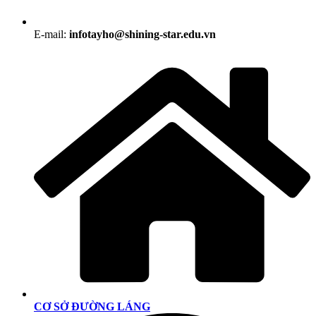
E-mail:
infotayho@shining-star.edu.vn
CƠ SỞ ĐƯỜNG LÁNG