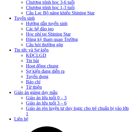
Chương trình học 3-6 tuổi
Chương trình học 1-3 tuổi
Câu Lạc Bộ năng khiếu Shining Star
Tuyển sinh
Hướng dẫn tuyển sinh
Các hệ đào tạo
Học phí tại Shining Star
Đăng ký tham quan Trường
Câu hỏi thường gặp
Tin tức và Sự kiện
KĐCLGD
Tin bài
Hoạt động chung
Sự kiện đang diễn ra
Tuyển dụng
Báo chí
Từ thiện
Giáo án giảng dạy mẫu
Giáo án lứa tuổi 0 – 3
Giáo án lứa tuổi 3 – 6
Giáo án rèn luyện tư duy logic cho trẻ chuẩn bị vào lớp
1
Liên hệ