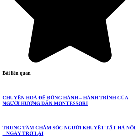
Bài liên quan
CHUYỂN HOÁ ĐỂ ĐỒNG HÀNH – HÀNH TRÌNH CỦA
NGƯỜI HƯỚNG DẪN MONTESSORI
TRUNG TÂM CHĂM SÓC NGƯỜI KHUYẾT TẬT HÀ NỘI
– NGÀY TRỞ LẠI