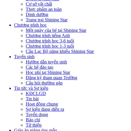
Cơ sở vật chất
Thực phẩm an toàn
Dinh dưỡng
Trang trại Shining Star
Chương trình học
Một ngày của bé tại Shining Star
Chương trình tiếng Anh
Chương trình học 3-6 tuổi
Chương trình học 1-3 tuổi
Câu Lạc Bộ năng khiếu Shining Star
Tuyển sinh
Hướng dẫn tuyển sinh
Các hệ đào tạo
Học phí tại Shining Star
Đăng ký tham quan Trường
Câu hỏi thường gặp
Tin tức và Sự kiện
KĐCLGD
Tin bài
Hoạt động chung
Sự kiện đang diễn ra
Tuyển dụng
Báo chí
Từ thiện
Giáo án giảng dạy mẫu