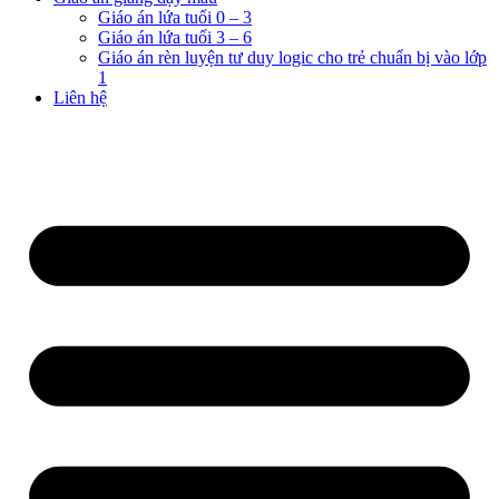
Giáo án lứa tuổi 0 – 3
Giáo án lứa tuổi 3 – 6
Giáo án rèn luyện tư duy logic cho trẻ chuẩn bị vào lớp
1
Liên hệ