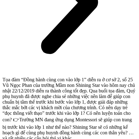
Tọa đàm “Đồng hành cùng con vào lớp 1” diễn ra ở cơ sở 2, số 25
Vũ Ngọc Phan của trường Mầm non Shining Star vào hôm nay chủ
nhật 22/12/2019 diễn ra thành công tốt đẹp. Qua buổi tọa đàm, Quý
phụ huynh đã được nghe chia sẻ những việc nên làm để giúp con
chuẩn bị tâm thế trước khi bước vào lớp 1, được giải đáp những
thắc mắc bởi các vị khách mời của chương trình. Có nên dạy trẻ
“đọc thông viết thạo” trước khi vào lớp 1? Có nên luyện toán
cho
con?
👉
Trường MN đang ứng dụng Montessori sẽ giúp con trang
bị trước khi vào lớp 1 như thế nào? Shining Star sẽ có những kế
hoạch gì để cùng phụ huynh đồng hành cùng các con thân yêu? …
và rất nhiều các câu hỏi thú vị khác.