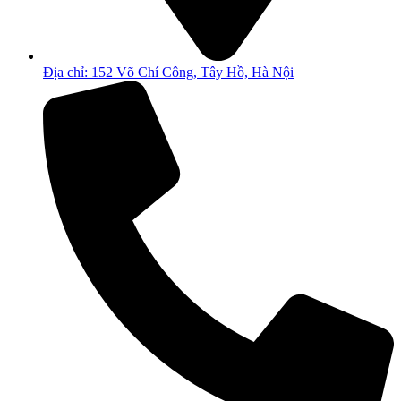
Địa chỉ: 152 Võ Chí Công, Tây Hồ, Hà Nội