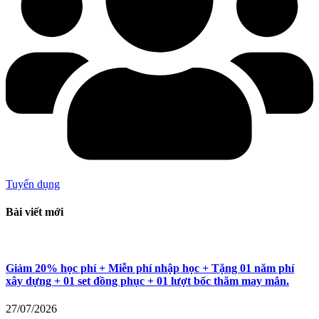
Tuyển dụng
Bài viết mới
Giảm 20% học phí + Miễn phí nhập học + Tặng 01 năm phí
xây dựng + 01 set đồng phục + 01 lượt bốc thăm may mắn.
27/07/2026