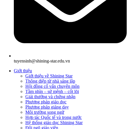
tuyensinh@shining-star.edu.vn
Giới thiệu
Giới thiệu về Shining Star
Thông điệp từ nhà sáng lập
Hội đồng cố vấn chuyên môn
Tầm nhìn – sứ mệnh – cốt lõi
Giải thưởng và chứng nhận
Phương pháp giáo dục
Phương pháp giảng dạy
Môi trường song ngữ
Hợp tác Quốc tế và trong nước
Hệ thống giáo dục Shining Star
Đội ngũ giáo viên