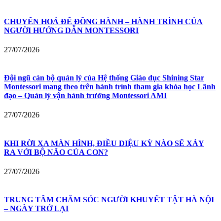
CHUYỂN HOÁ ĐỂ ĐỒNG HÀNH – HÀNH TRÌNH CỦA
NGƯỜI HƯỚNG DẪN MONTESSORI
27/07/2026
Đội ngũ cán bộ quản lý của Hệ thống Giáo dục Shining Star
Montessori mang theo trên hành trình tham gia khóa học Lãnh
đạo – Quản lý vận hành trường Montessori AMI
27/07/2026
KHI RỜI XA MÀN HÌNH, ĐIỀU DIỆU KỲ NÀO SẼ XẢY
RA VỚI BỘ NÃO CỦA CON?
27/07/2026
TRUNG TÂM CHĂM SÓC NGƯỜI KHUYẾT TẬT HÀ NỘI
– NGÀY TRỞ LẠI