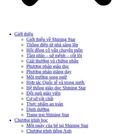
Giới thiệu
Giới thiệu về Shining Star
Thông điệp từ nhà sáng lập
Hội đồng cố vấn chuyên môn
Tầm nhìn – sứ mệnh – cốt lõi
Giải thưởng và chứng nhận
Phương pháp giáo dục
Phương pháp giảng dạy
Môi trường song ngữ
Hợp tác Quốc tế và trong nước
Hệ thống giáo dục Shining Star
Đội ngũ giáo viên
Cơ sở vật chất
Thực phẩm an toàn
Dinh dưỡng
Trang trại Shining Star
Chương trình học
Một ngày của bé tại Shining Star
Chương trình tiếng Anh