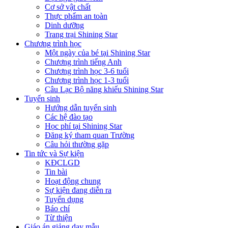
Cơ sở vật chất
Thực phẩm an toàn
Dinh dưỡng
Trang trại Shining Star
Chương trình học
Một ngày của bé tại Shining Star
Chương trình tiếng Anh
Chương trình học 3-6 tuổi
Chương trình học 1-3 tuổi
Câu Lạc Bộ năng khiếu Shining Star
Tuyển sinh
Hướng dẫn tuyển sinh
Các hệ đào tạo
Học phí tại Shining Star
Đăng ký tham quan Trường
Câu hỏi thường gặp
Tin tức và Sự kiện
KĐCLGD
Tin bài
Hoạt động chung
Sự kiện đang diễn ra
Tuyển dụng
Báo chí
Từ thiện
Giáo án giảng dạy mẫu