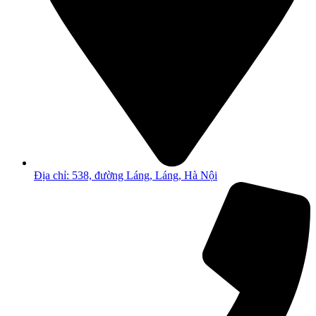
Địa chỉ: 538, đường Láng, Láng, Hà Nội