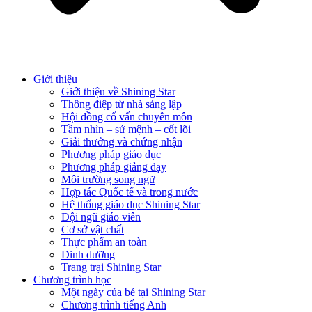
Giới thiệu
Giới thiệu về Shining Star
Thông điệp từ nhà sáng lập
Hội đồng cố vấn chuyên môn
Tầm nhìn – sứ mệnh – cốt lõi
Giải thưởng và chứng nhận
Phương pháp giáo dục
Phương pháp giảng dạy
Môi trường song ngữ
Hợp tác Quốc tế và trong nước
Hệ thống giáo dục Shining Star
Đội ngũ giáo viên
Cơ sở vật chất
Thực phẩm an toàn
Dinh dưỡng
Trang trại Shining Star
Chương trình học
Một ngày của bé tại Shining Star
Chương trình tiếng Anh