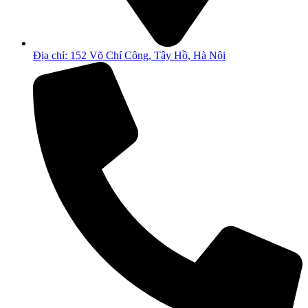
Địa chỉ: 152 Võ Chí Công, Tây Hồ, Hà Nội