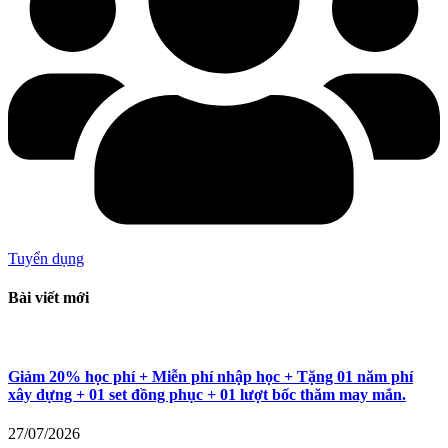
Tuyển dụng
Bài viết mới
Giảm 20% học phí + Miễn phí nhập học + Tặng 01 năm phí
xây dựng + 01 set đồng phục + 01 lượt bốc thăm may mắn.
27/07/2026