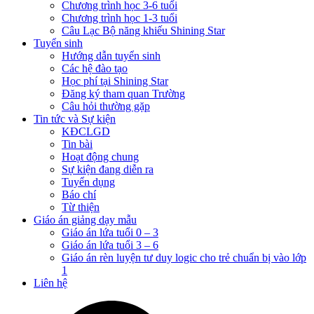
Chương trình học 3-6 tuổi
Chương trình học 1-3 tuổi
Câu Lạc Bộ năng khiếu Shining Star
Tuyển sinh
Hướng dẫn tuyển sinh
Các hệ đào tạo
Học phí tại Shining Star
Đăng ký tham quan Trường
Câu hỏi thường gặp
Tin tức và Sự kiện
KĐCLGD
Tin bài
Hoạt động chung
Sự kiện đang diễn ra
Tuyển dụng
Báo chí
Từ thiện
Giáo án giảng dạy mẫu
Giáo án lứa tuổi 0 – 3
Giáo án lứa tuổi 3 – 6
Giáo án rèn luyện tư duy logic cho trẻ chuẩn bị vào lớp
1
Liên hệ