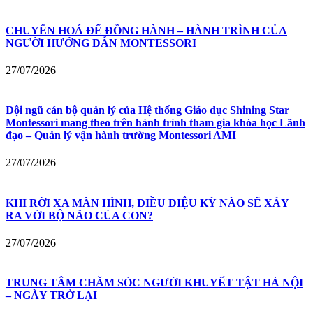
CHUYỂN HOÁ ĐỂ ĐỒNG HÀNH – HÀNH TRÌNH CỦA
NGƯỜI HƯỚNG DẪN MONTESSORI
27/07/2026
Đội ngũ cán bộ quản lý của Hệ thống Giáo dục Shining Star
Montessori mang theo trên hành trình tham gia khóa học Lãnh
đạo – Quản lý vận hành trường Montessori AMI
27/07/2026
KHI RỜI XA MÀN HÌNH, ĐIỀU DIỆU KỲ NÀO SẼ XẢY
RA VỚI BỘ NÃO CỦA CON?
27/07/2026
TRUNG TÂM CHĂM SÓC NGƯỜI KHUYẾT TẬT HÀ NỘI
– NGÀY TRỞ LẠI