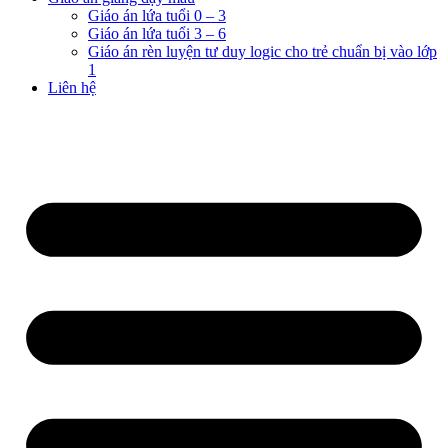
Giáo án lứa tuổi 0 – 3
Giáo án lứa tuổi 3 – 6
Giáo án rèn luyện tư duy logic cho trẻ chuẩn bị vào lớp
1
Liên hệ