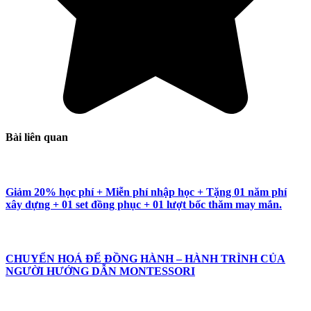
Bài liên quan
Giảm 20% học phí + Miễn phí nhập học + Tặng 01 năm phí
xây dựng + 01 set đồng phục + 01 lượt bốc thăm may mắn.
CHUYỂN HOÁ ĐỂ ĐỒNG HÀNH – HÀNH TRÌNH CỦA
NGƯỜI HƯỚNG DẪN MONTESSORI