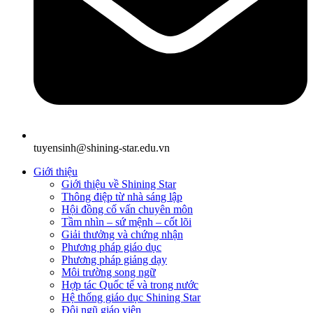
tuyensinh@shining-star.edu.vn
Giới thiệu
Giới thiệu về Shining Star
Thông điệp từ nhà sáng lập
Hội đồng cố vấn chuyên môn
Tầm nhìn – sứ mệnh – cốt lõi
Giải thưởng và chứng nhận
Phương pháp giáo dục
Phương pháp giảng dạy
Môi trường song ngữ
Hợp tác Quốc tế và trong nước
Hệ thống giáo dục Shining Star
Đội ngũ giáo viên