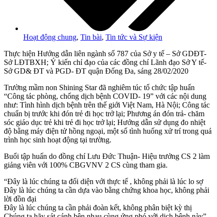
Hoạt động chung
,
Tin bài
,
Tin tức và Sự kiện
Thực hiện Hướng dẫn liên ngành số 787 của Sở y tế – Sở GDĐT-
Sở LĐTBXH; Ý kiến chỉ đạo của các đồng chí Lãnh đạo Sở Y tế-
Sở GD& ĐT và PGD- ĐT quận Đống Đa, sáng 28/02/2020
Trường mầm non Shining Star đã nghiêm túc tổ chức tập huấn
“Công tác phòng, chống dịch bệnh COVID- 19” với các nội dung
như: Tình hình dịch bệnh trên thế giới Việt Nam, Hà Nội; Công tác
chuẩn bị trước khi đón trẻ đi học trở lại; Phương án đón trả- chăm
sóc giáo dục trẻ khi trẻ đi học trở lại; Hướng dẫn sử dụng đo nhiệt
độ bằng máy điện tử hồng ngoại, một số tình huống xử trí trong quá
trình học sinh hoạt động tại trường.
Buổi tập huấn do đồng chí Lưu Đức Thuận- Hiệu trưởng CS 2 làm
giảng viên với 100% CBGVNV 2 CS cùng tham gia.
“Đây là lúc chúng ta đối diện với thực tế , không phải là lúc lo sợ
Đây là lúc chúng ta cần dựa vào bằng chứng khoa học, không phải
lời đồn đại
Đây là lúc chúng ta cần phải đoàn kết, không phân biệt kỳ thị
Chúng ta hãy sát cánh bên nhau cùng ứng phó với dịch bệnh này”