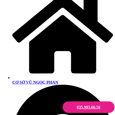
CƠ SỞ VŨ NGỌC PHAN
035.985.66.56