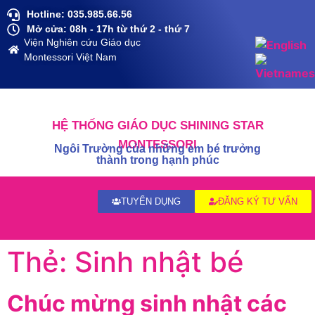
Hotline: 035.985.66.56
Mở cửa: 08h - 17h từ thứ 2 - thứ 7
Viện Nghiên cứu Giáo dục
Montessori Việt Nam
HỆ THỐNG GIÁO DỤC SHINING STAR
MONTESSORI
Ngôi Trường của những em bé trưởng
thành trong hạnh phúc
TUYỂN DỤNG
ĐĂNG KÝ TƯ VẤN
Thẻ:
Sinh nhật bé
Chúc mừng sinh nhật các