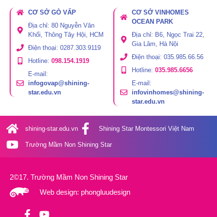
CƠ SỞ GÒ VẤP
CƠ SỞ VINHOMES
OCEAN PARK
Địa chỉ: 80 Nguyễn Văn
Khối, Thông Tây Hội, HCM
Địa chỉ: B6, Ngọc Trai 22,
Gia Lâm, Hà Nội
Điện thoại: 0287.303.9119
Điện thoại: 035.985.66.56
Hotline:
098.154.1919
Hotline:
035.985.6656
E-mail:
infogovap@shining-
E-mail:
star.edu.vn
infovinhomes@shining-
star.edu.vn
shining-star.edu.vn
Shining Star Montessori Việt Nam
Trường Mầm Non Shining Star
2©17. Trường Mầm Non Shining Star
Web design: phongluudesign