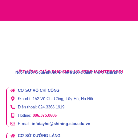
HỆ THỐNG GIÁO DỤC SHINING STAR MONTESSORI
Ngôi Trường của những em bé trưởng thành trong hạnh phúc
CƠ SỞ VÕ CHÍ CÔNG
Địa chỉ: 152 Võ Chí Công, Tây Hồ, Hà Nội
Điện thoại: 024.3368.1919
Hotline:
096.375.0606
E-mail:
infotayho@shining-star.edu.vn
CƠ SỞ ĐƯỜNG LÁNG