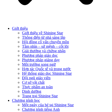
Giới thiệu
Giới thiệu về Shining Star
Thông điệp từ nhà sáng lập
Hội đồng cố vấn chuyên môn
Tầm nhìn – sứ mệnh – cốt lõi
Giải thưởng và chứng nhận
Phương pháp giáo dục
Phương pháp giảng dạy
Môi trường song ngữ
Hợp tác Quốc tế và trong nước
Hệ thống giáo dục Shining Star
Đội ngũ giáo viên
Cơ sở vật chất
Thực phẩm an toàn
Dinh dưỡng
Trang trại Shining Star
Chương trình học
Một ngày của bé tại Shining Star
Chương trình tiếng Anh