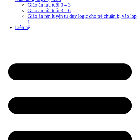
Giáo án lứa tuổi 0 – 3
Giáo án lứa tuổi 3 – 6
Giáo án rèn luyện tư duy logic cho trẻ chuẩn bị vào lớp
1
Liên hệ