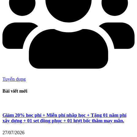
Tuyển dụng
Bài viết mới
Giảm 20% học phí + Miễn phí nhập học + Tặng 01 năm phí
xây dựng + 01 set đồng phục + 01 lượt bốc thăm may mắn.
27/07/2026