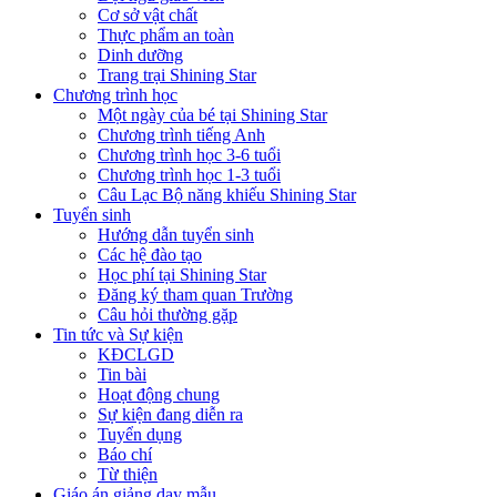
Cơ sở vật chất
Thực phẩm an toàn
Dinh dưỡng
Trang trại Shining Star
Chương trình học
Một ngày của bé tại Shining Star
Chương trình tiếng Anh
Chương trình học 3-6 tuổi
Chương trình học 1-3 tuổi
Câu Lạc Bộ năng khiếu Shining Star
Tuyển sinh
Hướng dẫn tuyển sinh
Các hệ đào tạo
Học phí tại Shining Star
Đăng ký tham quan Trường
Câu hỏi thường gặp
Tin tức và Sự kiện
KĐCLGD
Tin bài
Hoạt động chung
Sự kiện đang diễn ra
Tuyển dụng
Báo chí
Từ thiện
Giáo án giảng dạy mẫu