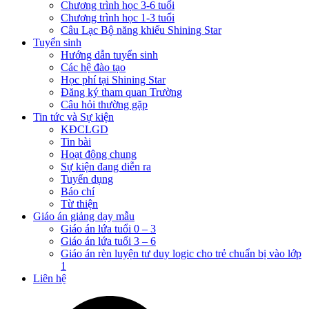
Chương trình học 3-6 tuổi
Chương trình học 1-3 tuổi
Câu Lạc Bộ năng khiếu Shining Star
Tuyển sinh
Hướng dẫn tuyển sinh
Các hệ đào tạo
Học phí tại Shining Star
Đăng ký tham quan Trường
Câu hỏi thường gặp
Tin tức và Sự kiện
KĐCLGD
Tin bài
Hoạt động chung
Sự kiện đang diễn ra
Tuyển dụng
Báo chí
Từ thiện
Giáo án giảng dạy mẫu
Giáo án lứa tuổi 0 – 3
Giáo án lứa tuổi 3 – 6
Giáo án rèn luyện tư duy logic cho trẻ chuẩn bị vào lớp
1
Liên hệ