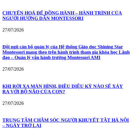
CHUYỂN HOÁ ĐỂ ĐỒNG HÀNH – HÀNH TRÌNH CỦA
NGƯỜI HƯỚNG DẪN MONTESSORI
27/07/2026
Đội ngũ cán bộ quản lý của Hệ thống Giáo dục Shining Star
Montessori mang theo trên hành trình tham gia khóa học Lãnh
đạo – Quản lý vận hành trường Montessori AMI
27/07/2026
KHI RỜI XA MÀN HÌNH, ĐIỀU DIỆU KỲ NÀO SẼ XẢY
RA VỚI BỘ NÃO CỦA CON?
27/07/2026
TRUNG TÂM CHĂM SÓC NGƯỜI KHUYẾT TẬT HÀ NỘI
– NGÀY TRỞ LẠI