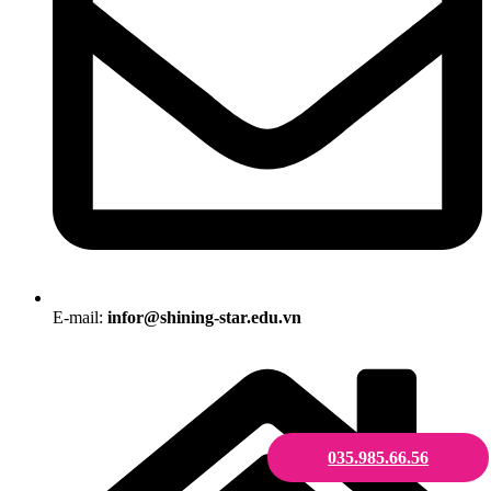
E-mail:
infor@shining-star.edu.vn
035.985.66.56