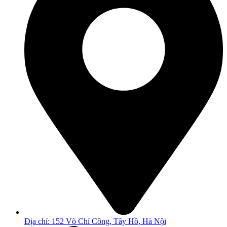
Địa chỉ: 152 Võ Chí Công, Tây Hồ, Hà Nội