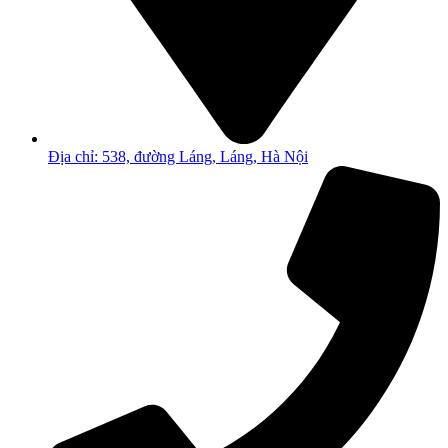
Địa chỉ: 538, đường Láng, Láng, Hà Nội