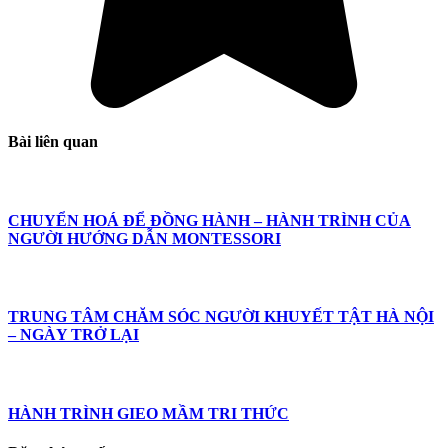
Bài liên quan
CHUYỂN HOÁ ĐỂ ĐỒNG HÀNH – HÀNH TRÌNH CỦA
NGƯỜI HƯỚNG DẪN MONTESSORI
TRUNG TÂM CHĂM SÓC NGƯỜI KHUYẾT TẬT HÀ NỘI
– NGÀY TRỞ LẠI
HÀNH TRÌNH GIEO MẦM TRI THỨC