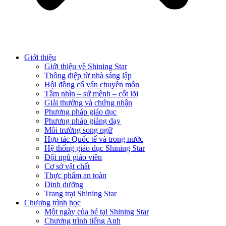
Giới thiệu
Giới thiệu về Shining Star
Thông điệp từ nhà sáng lập
Hội đồng cố vấn chuyên môn
Tầm nhìn – sứ mệnh – cốt lõi
Giải thưởng và chứng nhận
Phương pháp giáo dục
Phương pháp giảng dạy
Môi trường song ngữ
Hợp tác Quốc tế và trong nước
Hệ thống giáo dục Shining Star
Đội ngũ giáo viên
Cơ sở vật chất
Thực phẩm an toàn
Dinh dưỡng
Trang trại Shining Star
Chương trình học
Một ngày của bé tại Shining Star
Chương trình tiếng Anh