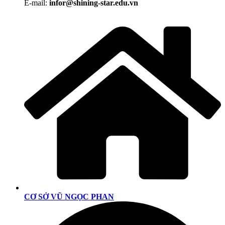
E-mail:
infor@shining-star.edu.vn
CƠ SỞ VŨ NGỌC PHAN