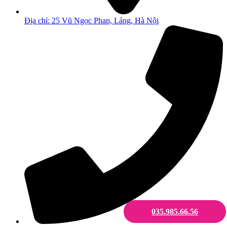
Địa chỉ: 25 Vũ Ngọc Phan, Láng, Hà Nội
035.985.66.56