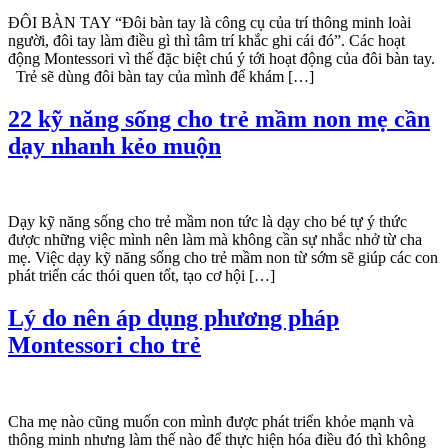
ĐÔI BÀN TAY “Đôi bàn tay là công cụ của trí thông minh loài
người, đôi tay làm điều gì thì tâm trí khắc ghi cái đó”. Các hoạt
động Montessori vì thế đặc biệt chú ý tới hoạt động của đôi bàn tay.
Trẻ sẽ dùng đôi bàn tay của mình để khám […]
22 kỹ năng sống cho trẻ mầm non mẹ cần
dạy nhanh kẻo muộn
Dạy kỹ năng sống cho trẻ mầm non tức là dạy cho bé tự ý thức
được những việc mình nên làm mà không cần sự nhắc nhở từ cha
mẹ. Việc dạy kỹ năng sống cho trẻ mầm non từ sớm sẽ giúp các con
phát triển các thói quen tốt, tạo cơ hội […]
Lý do nên áp dụng phương pháp
Montessori cho trẻ
Cha mẹ nào cũng muốn con mình được phát triển khỏe mạnh và
thông minh nhưng làm thế nào để thực hiện hóa điều đó thì không