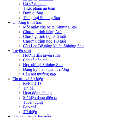
Cơ sở vật chất
Thực phẩm an toàn
Dinh dưỡng
Trang trại Shining Star
Chương trình học
Một ngày của bé tại Shining Star
Chương trình tiếng Anh
Chương trình học 3-6 tuổi
Chương trình học 1-3 tuổi
Câu Lạc Bộ năng khiếu Shining Star
Tuyển sinh
Hướng dẫn tuyển sinh
Các hệ đào tạo
Học phí tại Shining Star
Đăng ký tham quan Trường
Câu hỏi thường gặp
Tin tức và Sự kiện
KĐCLGD
Tin bài
Hoạt động chung
Sự kiện đang diễn ra
Tuyển dụng
Báo chí
Từ thiện
Giáo án giảng dạy mẫu