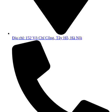
Địa chỉ: 152 Võ Chí Công, Tây Hồ, Hà Nội