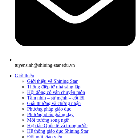
tuyensinh@shining-star.edu.vn
Giới thiệu
Giới thiệu về Shining Star
Thông điệp từ nhà sáng lập
Hội đồng cố vấn chuyên môn
Tầm nhìn – sứ mệnh – cốt lõi
Giải thưởng và chứng nhận
Phương pháp giáo dục
Phương pháp giảng dạy
Môi trường song ngữ
Hợp tác Quốc tế và trong nước
Hệ thống giáo dục Shining Star
Đội ngũ giáo viên