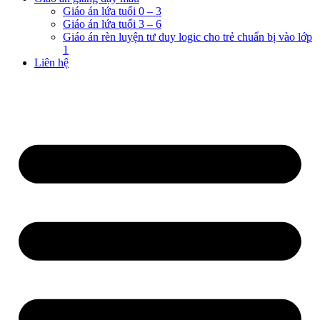
Giáo án lứa tuổi 0 – 3
Giáo án lứa tuổi 3 – 6
Giáo án rèn luyện tư duy logic cho trẻ chuẩn bị vào lớp
1
Liên hệ