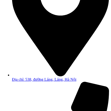
Địa chỉ: 538, đường Láng, Láng, Hà Nội