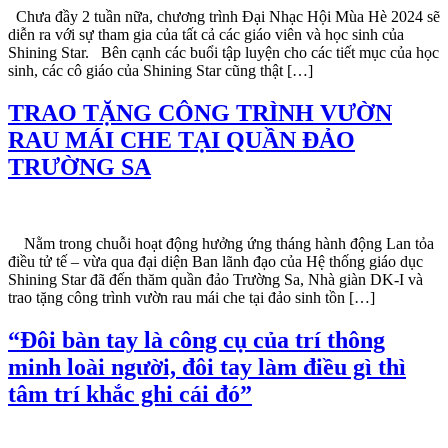
Chưa đầy 2 tuần nữa, chương trình Đại Nhạc Hội Mùa Hè 2024 sẽ
diễn ra với sự tham gia của tất cả các giáo viên và học sinh của
Shining Star. Bên cạnh các buổi tập luyện cho các tiết mục của học
sinh, các cô giáo của Shining Star cũng thật […]
TRAO TẶNG CÔNG TRÌNH VƯỜN
RAU MÁI CHE TẠI QUẦN ĐẢO
TRƯỜNG SA
Nằm trong chuỗi hoạt động hưởng ứng tháng hành động Lan tỏa
điều tử tế – vừa qua đại diện Ban lãnh đạo của Hệ thống giáo dục
Shining Star đã đến thăm quần đảo Trường Sa, Nhà giàn DK-I và
trao tặng công trình vườn rau mái che tại đảo sinh tồn […]
“Đôi bàn tay là công cụ của trí thông
minh loài người, đôi tay làm điều gì thì
tâm trí khắc ghi cái đó”