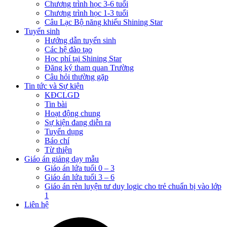
Chương trình học 3-6 tuổi
Chương trình học 1-3 tuổi
Câu Lạc Bộ năng khiếu Shining Star
Tuyển sinh
Hướng dẫn tuyển sinh
Các hệ đào tạo
Học phí tại Shining Star
Đăng ký tham quan Trường
Câu hỏi thường gặp
Tin tức và Sự kiện
KĐCLGD
Tin bài
Hoạt động chung
Sự kiện đang diễn ra
Tuyển dụng
Báo chí
Từ thiện
Giáo án giảng dạy mẫu
Giáo án lứa tuổi 0 – 3
Giáo án lứa tuổi 3 – 6
Giáo án rèn luyện tư duy logic cho trẻ chuẩn bị vào lớp
1
Liên hệ