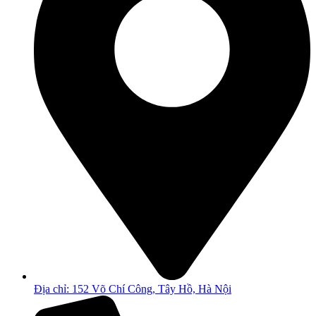
Địa chỉ: 152 Võ Chí Công, Tây Hồ, Hà Nội