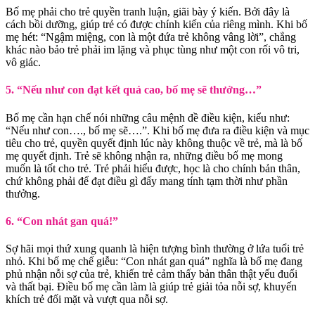
Bố mẹ phải cho trẻ quyền tranh luận, giãi bày ý kiến. Bởi đây là
cách bồi dưỡng, giúp trẻ có được chính kiến của riêng mình. Khi bố
mẹ hét: “Ngậm miệng, con là một đứa trẻ không vâng lời”, chẳng
khác nào bảo trẻ phải im lặng và phục tùng như một con rối vô tri,
vô giác.
5. “Nếu như con đạt kết quả cao, bố mẹ sẽ thưởng…”
Bố mẹ cần hạn chế nói những câu mệnh đề điều kiện, kiểu như:
“Nếu như con…., bố mẹ sẽ….”. Khi bố mẹ đưa ra điều kiện và mục
tiêu cho trẻ, quyền quyết định lúc này không thuộc về trẻ, mà là bố
mẹ quyết định. Trẻ sẽ không nhận ra, những điều bố mẹ mong
muốn là tốt cho trẻ. Trẻ phải hiểu được, học là cho chính bản thân,
chứ không phải để đạt điều gì đấy mang tính tạm thời như phần
thưởng.
6. “Con nhát gan quá!”
Sợ hãi mọi thứ xung quanh là hiện tượng bình thường ở lứa tuổi trẻ
nhỏ. Khi bố mẹ chế giễu: “Con nhát gan quá” nghĩa là bố mẹ đang
phủ nhận nỗi sợ của trẻ, khiến trẻ cảm thấy bản thân thật yếu đuối
và thất bại. Điều bố mẹ cần làm là giúp trẻ giải tỏa nỗi sợ, khuyến
khích trẻ đối mặt và vượt qua nỗi sợ.