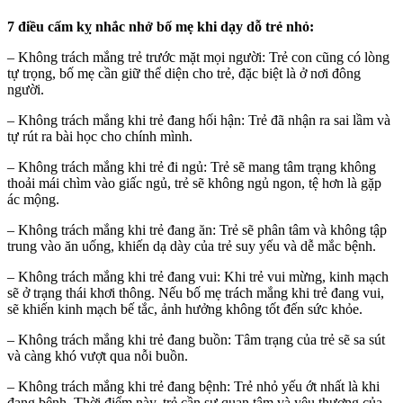
7 điều cấm kỵ nhắc nhở bố mẹ khi dạy dỗ trẻ nhỏ:
– Không trách mắng trẻ trước mặt mọi người: Trẻ con cũng có lòng
tự trọng, bố mẹ cần giữ thể diện cho trẻ, đặc biệt là ở nơi đông
người.
– Không trách mắng khi trẻ đang hối hận: Trẻ đã nhận ra sai lầm và
tự rút ra bài học cho chính mình.
– Không trách mắng khi trẻ đi ngủ: Trẻ sẽ mang tâm trạng không
thoải mái chìm vào giấc ngủ, trẻ sẽ không ngủ ngon, tệ hơn là gặp
ác mộng.
– Không trách mắng khi trẻ đang ăn: Trẻ sẽ phân tâm và không tập
trung vào ăn uống, khiến dạ dày của trẻ suy yếu và dễ mắc bệnh.
– Không trách mắng khi trẻ đang vui: Khi trẻ vui mừng, kinh mạch
sẽ ở trạng thái khơi thông. Nếu bố mẹ trách mắng khi trẻ đang vui,
sẽ khiến kinh mạch bế tắc, ảnh hưởng không tốt đến sức khỏe.
– Không trách mắng khi trẻ đang buồn: Tâm trạng của trẻ sẽ sa sút
và càng khó vượt qua nỗi buồn.
– Không trách mắng khi trẻ đang bệnh: Trẻ nhỏ yếu ớt nhất là khi
đang bệnh. Thời điểm này, trẻ cần sự quan tâm và yêu thương của