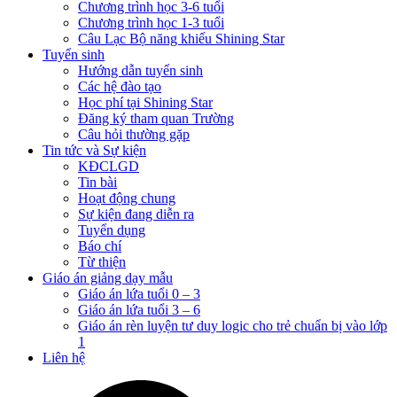
Chương trình học 3-6 tuổi
Chương trình học 1-3 tuổi
Câu Lạc Bộ năng khiếu Shining Star
Tuyển sinh
Hướng dẫn tuyển sinh
Các hệ đào tạo
Học phí tại Shining Star
Đăng ký tham quan Trường
Câu hỏi thường gặp
Tin tức và Sự kiện
KĐCLGD
Tin bài
Hoạt động chung
Sự kiện đang diễn ra
Tuyển dụng
Báo chí
Từ thiện
Giáo án giảng dạy mẫu
Giáo án lứa tuổi 0 – 3
Giáo án lứa tuổi 3 – 6
Giáo án rèn luyện tư duy logic cho trẻ chuẩn bị vào lớp
1
Liên hệ