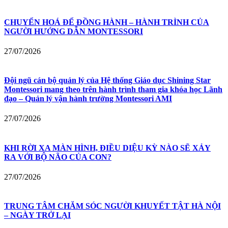
CHUYỂN HOÁ ĐỂ ĐỒNG HÀNH – HÀNH TRÌNH CỦA
NGƯỜI HƯỚNG DẪN MONTESSORI
27/07/2026
Đội ngũ cán bộ quản lý của Hệ thống Giáo dục Shining Star
Montessori mang theo trên hành trình tham gia khóa học Lãnh
đạo – Quản lý vận hành trường Montessori AMI
27/07/2026
KHI RỜI XA MÀN HÌNH, ĐIỀU DIỆU KỲ NÀO SẼ XẢY
RA VỚI BỘ NÃO CỦA CON?
27/07/2026
TRUNG TÂM CHĂM SÓC NGƯỜI KHUYẾT TẬT HÀ NỘI
– NGÀY TRỞ LẠI