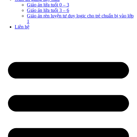
Giáo án lứa tuổi 0 – 3
Giáo án lứa tuổi 3 – 6
Giáo án rèn luyện tư duy logic cho trẻ chuẩn bị vào lớp
1
Liên hệ