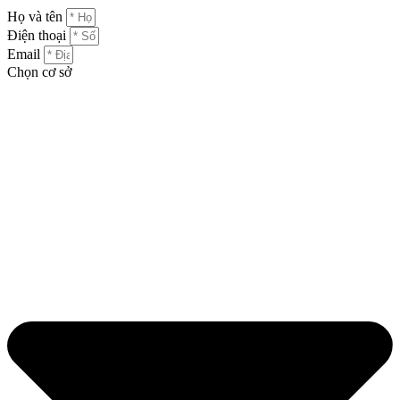
Họ và tên
Điện thoại
Email
Chọn cơ sở