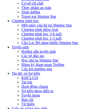
Cơ sở vật chất
Thực phẩm an toàn
Dinh dưỡng
Trang trại Shining Star
Chương trình học
Một ngày của bé tại Shining Star
Chương trình tiếng Anh
Chương trình học 3-6 tuổi
Chương trình học 1-3 tuổi
Câu Lạc Bộ năng khiếu Shining Star
Tuyển sinh
Hướng dẫn tuyển sinh
Các hệ đào tạo
Học phí tại Shining Star
Đăng ký tham quan Trường
Câu hỏi thường gặp
Tin tức và Sự kiện
KĐCLGD
Tin bài
Hoạt động chung
Sự kiện đang diễn ra
Tuyển dụng
Báo chí
Từ thiện
Giáo án giảng dạy mẫu