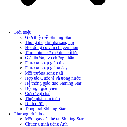
Giới thiệu
Giới thiệu về Shining Star
Thông điệp từ nhà sáng lập
Hội đồng cố vấn chuyên môn
Tầm nhìn – sứ mệnh – cốt lõi
Giải thưởng và chứng nhận
Phương pháp giáo dục
Phương pháp giảng dạy
Môi trường song ngữ
Hợp tác Quốc tế và trong nước
Hệ thống giáo dục Shining Star
Đội ngũ giáo viên
Cơ sở vật chất
Thực phẩm an toàn
Dinh dưỡng
Trang trại Shining Star
Chương trình học
Một ngày của bé tại Shining Star
Chương trình tiếng Anh