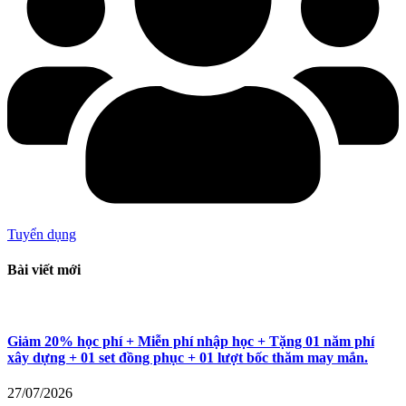
Tuyển dụng
Bài viết mới
Giảm 20% học phí + Miễn phí nhập học + Tặng 01 năm phí
xây dựng + 01 set đồng phục + 01 lượt bốc thăm may mắn.
27/07/2026