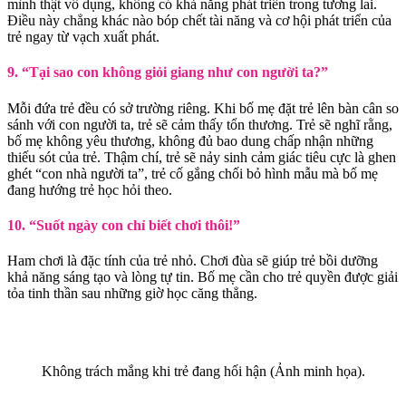
mình thật vô dụng, không có khả năng phát triển trong tương lai.
Điều này chẳng khác nào bóp chết tài năng và cơ hội phát triển của
trẻ ngay từ vạch xuất phát.
9. “Tại sao con không giỏi giang như con người ta?”
Mỗi đứa trẻ đều có sở trường riêng. Khi bố mẹ đặt trẻ lên bàn cân so
sánh với con người ta, trẻ sẽ cảm thấy tổn thương. Trẻ sẽ nghĩ rằng,
bố mẹ không yêu thương, không đủ bao dung chấp nhận những
thiếu sót của trẻ. Thậm chí, trẻ sẽ nảy sinh cảm giác tiêu cực là ghen
ghét “con nhà người ta”, trẻ cố gắng chối bỏ hình mẫu mà bố mẹ
đang hướng trẻ học hỏi theo.
10. “Suốt ngày con chỉ biết chơi thôi!”
Ham chơi là đặc tính của trẻ nhỏ. Chơi đùa sẽ giúp trẻ bồi dưỡng
khả năng sáng tạo và lòng tự tin. Bố mẹ cần cho trẻ quyền được giải
tỏa tinh thần sau những giờ học căng thẳng.
Không trách mắng khi trẻ đang hối hận (Ảnh minh họa).