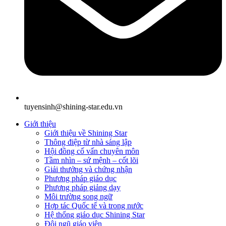
tuyensinh@shining-star.edu.vn
Giới thiệu
Giới thiệu về Shining Star
Thông điệp từ nhà sáng lập
Hội đồng cố vấn chuyên môn
Tầm nhìn – sứ mệnh – cốt lõi
Giải thưởng và chứng nhận
Phương pháp giáo dục
Phương pháp giảng dạy
Môi trường song ngữ
Hợp tác Quốc tế và trong nước
Hệ thống giáo dục Shining Star
Đội ngũ giáo viên