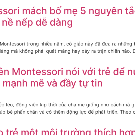
ssori mách bố mẹ 5 nguyên tắ
ào nề nếp dễ dàng
 Montessori trong nhiều năm, cô giáo này đã đưa ra những
dàng mà không phải quát mắng hay xảy ra trận chiến nào. Đ
ên Montessori nói với trẻ để n
 mạnh mẽ và đầy tự tin
héo léo, động viên kịp thời của cha mẹ giống như cách mà 
iúp bé phấn chấn và có thêm động lực để phát triển. Theo 
 trẻ một môi trường thích hợp,