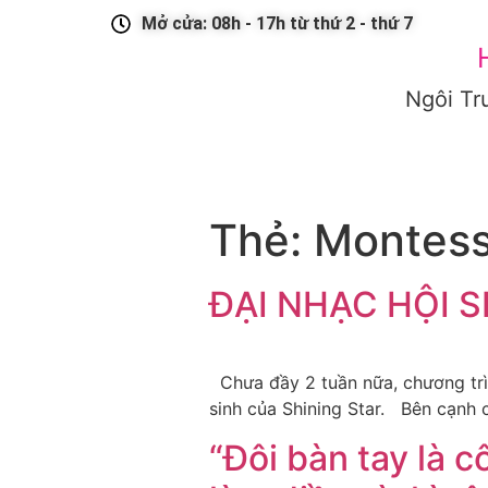
Mở cửa: 08h - 17h từ thứ 2 - thứ 7
Ngôi Tr
GIỚI THIỆU
CHƯƠNG TRÌNH HỌC
TUYỂN SINH
T
Thẻ:
Montess
ĐẠI NHẠC HỘI S
Chưa đầy 2 tuần nữa, chương trìn
sinh của Shining Star. Bên cạnh c
“Đôi bàn tay là c