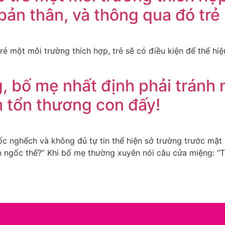
bản thân, và thông qua đó trẻ 
ẻ một môi trường thích hợp, trẻ sẽ có điều kiện để thể hiệ
, bố mẹ nhất định phải tránh
m tổn thương con đấy!
ốc nghếch và không đủ tự tin thể hiện sở trường trước mặ
n ngốc thế?” Khi bố mẹ thường xuyên nói câu cửa miệng: “T