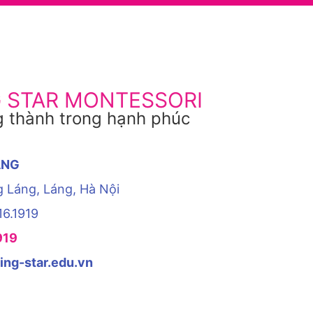
G STAR MONTESSORI
 thành trong hạnh phúc
ÁNG
g Láng, Láng, Hà Nội
16.1919
919
ing-star.edu.vn