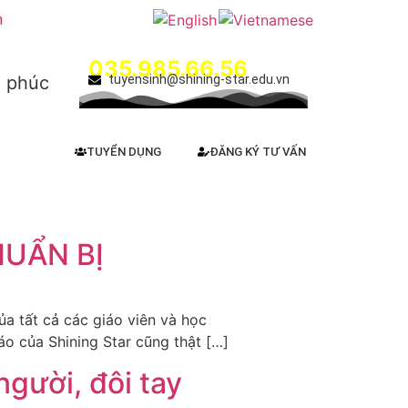
m
Hotline:
035.985.66.56
h phúc
tuyensinh@shining-star.edu.vn
TUYỂN DỤNG
ĐĂNG KÝ TƯ VẤN
HUẨN BỊ
a tất cả các giáo viên và học
áo của Shining Star cũng thật […]
người, đôi tay