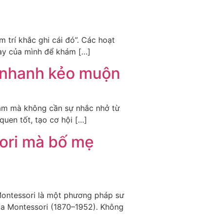
m trí khắc ghi cái đó”. Các hoạt
tay của mình để khám […]
 nhanh kẻo muộn
làm mà không cần sự nhắc nhở từ
uen tốt, tạo cơ hội […]
sori mà bố mẹ
 Montessori là một phương pháp sư
ia Montessori (1870–1952). Không