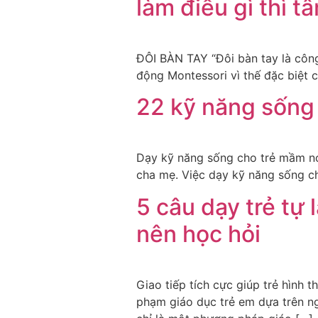
làm điều gì thì tâ
ĐÔI BÀN TAY “Đôi bàn tay là công c
động Montessori vì thế đặc biệt 
22 kỹ năng sống
Dạy kỹ năng sống cho trẻ mầm no
cha mẹ. Việc dạy kỹ năng sống ch
5 câu dạy trẻ tự
nên học hỏi
Giao tiếp tích cực giúp trẻ hình
phạm giáo dục trẻ em dựa trên ng