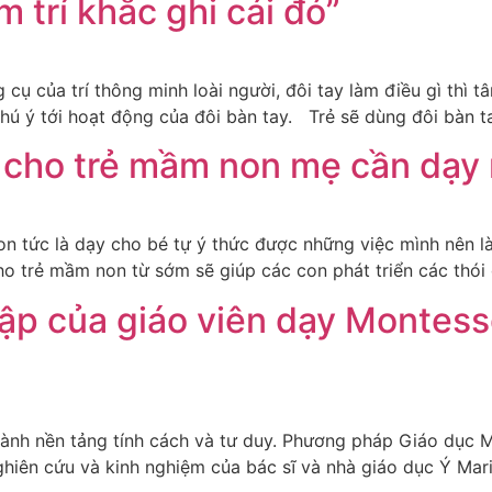
m trí khắc ghi cái đó”
ụ của trí thông minh loài người, đôi tay làm điều gì thì tâ
chú ý tới hoạt động của đôi bàn tay. Trẻ sẽ dùng đôi bàn 
 cho trẻ mầm non mẹ cần dạy
n tức là dạy cho bé tự ý thức được những việc mình nên 
o trẻ mầm non từ sớm sẽ giúp các con phát triển các thói q
 lập của giáo viên dạy Montes
 thành nền tảng tính cách và tư duy. Phương pháp Giáo dục
hiên cứu và kinh nghiệm của bác sĩ và nhà giáo dục Ý Mar