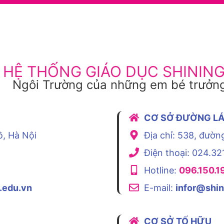
HỆ THỐNG GIÁO DỤC SHININ
Ngôi Trường của những em bé trưởng
CƠ SỞ ĐƯỜNG L
ồ, Hà Nội
Địa chỉ: 538, đườn
Điện thoại: 024.32
Hotline:
096.150.1
.edu.vn
E-mail:
infor@shin
CƠ SỞ TỐ HỮU