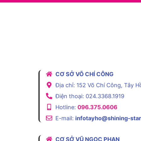
CƠ SỞ VÕ CHÍ CÔNG
Địa chỉ: 152 Võ Chí Công, Tây H
Điện thoại: 024.3368.1919
Hotline:
096.375.0606
E-mail:
infotayho@shining-star
CƠ SỞ VŨ NGỌC PHAN