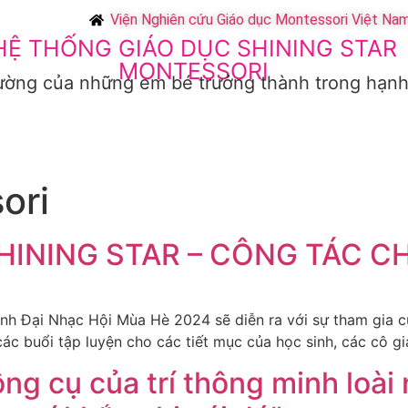
Viện Nghiên cứu Giáo dục Montessori Việt Na
HỆ THỐNG GIÁO DỤC SHINING STAR
MONTESSORI
ường của những em bé trưởng thành trong hạn
IN TỨC VÀ SỰ KIỆN
GIÁO ÁN GIẢNG DẠY MẪU
LIÊN HỆ
ori
HINING STAR – CÔNG TÁC C
h Đại Nhạc Hội Mùa Hè 2024 sẽ diễn ra với sự tham gia củ
ác buổi tập luyện cho các tiết mục của học sinh, các cô gi
ông cụ của trí thông minh loài 