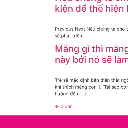
kiện để thể hiện 
Previous Next Nếu chúng ta cho tr
sẽ phát triển.
Mắng gì thì mắng
này bởi nó sẽ là
Trẻ sẽ mặc định bản thân thật ng
khi trách mắng con 1. “Tại sao co
hưởng đến […]
←
older