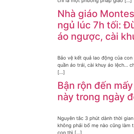
chỉ là một phương pháp giáo […]
Nhà giáo Montess
ngủ lúc 7h tối: Đ
áo ngược, cài kh
Bảo vệ kết quả lao động của con 
quần áo trái, cài khuy áo lệch… 
[…]
Bận rộn đến mấy
này trong ngày đ
Nguyên tắc 3 phút dành thời gia
không phải bố mẹ nào cũng làm th
con thì […]