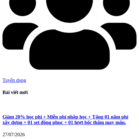
Tuyển dụng
Bài viết mới
Giảm 20% học phí + Miễn phí nhập học + Tặng 01 năm phí
xây dựng + 01 set đồng phục + 01 lượt bốc thăm may mắn.
27/07/2026