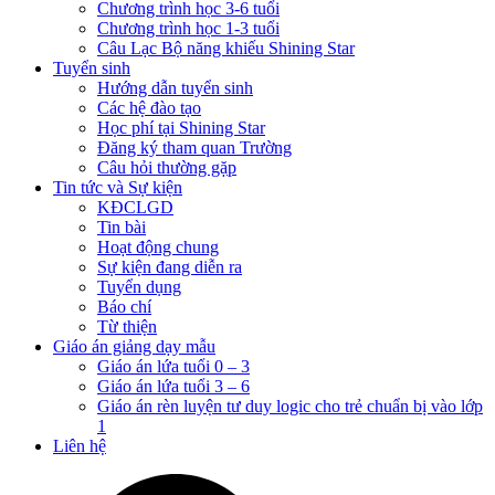
Chương trình học 3-6 tuổi
Chương trình học 1-3 tuổi
Câu Lạc Bộ năng khiếu Shining Star
Tuyển sinh
Hướng dẫn tuyển sinh
Các hệ đào tạo
Học phí tại Shining Star
Đăng ký tham quan Trường
Câu hỏi thường gặp
Tin tức và Sự kiện
KĐCLGD
Tin bài
Hoạt động chung
Sự kiện đang diễn ra
Tuyển dụng
Báo chí
Từ thiện
Giáo án giảng dạy mẫu
Giáo án lứa tuổi 0 – 3
Giáo án lứa tuổi 3 – 6
Giáo án rèn luyện tư duy logic cho trẻ chuẩn bị vào lớp
1
Liên hệ