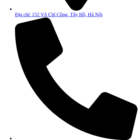
Địa chỉ: 152 Võ Chí Công, Tây Hồ, Hà Nội