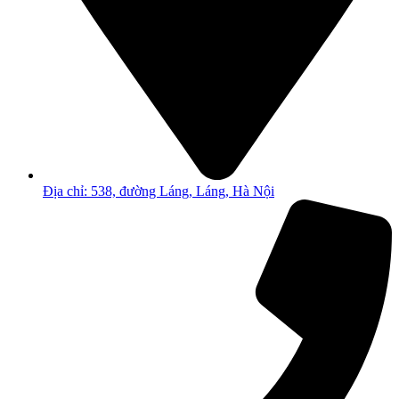
Địa chỉ: 538, đường Láng, Láng, Hà Nội