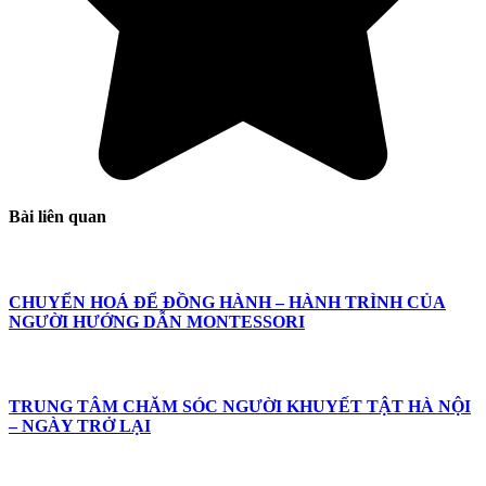
Bài liên quan
CHUYỂN HOÁ ĐỂ ĐỒNG HÀNH – HÀNH TRÌNH CỦA
NGƯỜI HƯỚNG DẪN MONTESSORI
TRUNG TÂM CHĂM SÓC NGƯỜI KHUYẾT TẬT HÀ NỘI
– NGÀY TRỞ LẠI