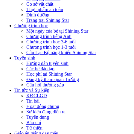
Cơ sở vật chất
Thực phẩm an toàn
Dinh dưỡng
Trang trại Shining Star
Chương trình học
Một ngày của bé tại Shining Star
Chương trình tiếng Anh
Chương trình học 3-6 tuổi
Chương trình học 1-3 tuổi
Câu Lạc Bộ năng khiếu Shining Star
Tuyển sinh
Hướng dẫn tuyển sinh
Các hệ đào tạo
Học phí tại Shining Star
Đăng ký tham quan Trường
Câu hỏi thường gặp
Tin tức và Sự kiện
KĐCLGD
Tin bài
Hoạt động chung
Sự kiện đang diễn ra
Tuyển dụng
Báo chí
Từ thiện
Giáo án giảng dạy mẫu