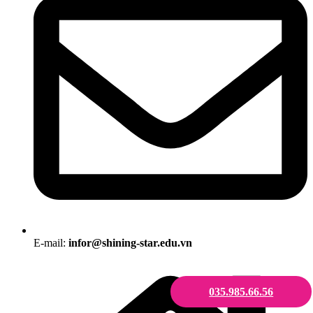
E-mail:
infor@shining-star.edu.vn
035.985.66.56