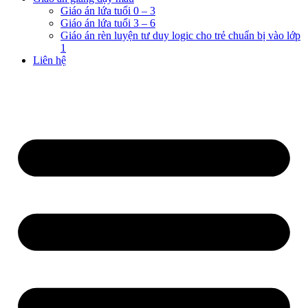
Giáo án lứa tuổi 0 – 3
Giáo án lứa tuổi 3 – 6
Giáo án rèn luyện tư duy logic cho trẻ chuẩn bị vào lớp
1
Liên hệ