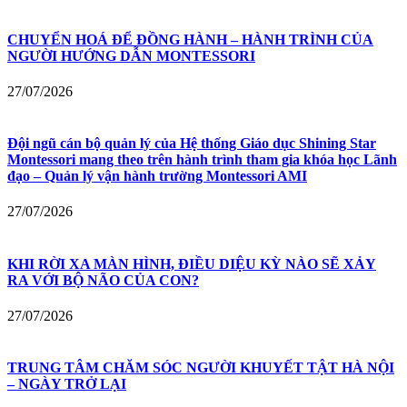
CHUYỂN HOÁ ĐỂ ĐỒNG HÀNH – HÀNH TRÌNH CỦA
NGƯỜI HƯỚNG DẪN MONTESSORI
27/07/2026
Đội ngũ cán bộ quản lý của Hệ thống Giáo dục Shining Star
Montessori mang theo trên hành trình tham gia khóa học Lãnh
đạo – Quản lý vận hành trường Montessori AMI
27/07/2026
KHI RỜI XA MÀN HÌNH, ĐIỀU DIỆU KỲ NÀO SẼ XẢY
RA VỚI BỘ NÃO CỦA CON?
27/07/2026
TRUNG TÂM CHĂM SÓC NGƯỜI KHUYẾT TẬT HÀ NỘI
– NGÀY TRỞ LẠI