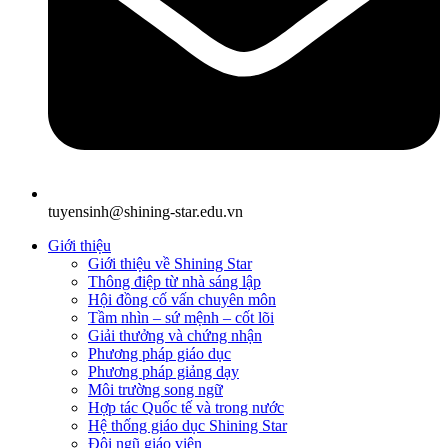
tuyensinh@shining-star.edu.vn
Giới thiệu
Giới thiệu về Shining Star
Thông điệp từ nhà sáng lập
Hội đồng cố vấn chuyên môn
Tầm nhìn – sứ mệnh – cốt lõi
Giải thưởng và chứng nhận
Phương pháp giáo dục
Phương pháp giảng dạy
Môi trường song ngữ
Hợp tác Quốc tế và trong nước
Hệ thống giáo dục Shining Star
Đội ngũ giáo viên