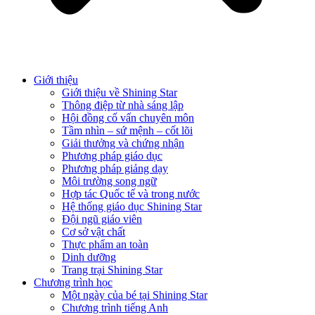
Giới thiệu
Giới thiệu về Shining Star
Thông điệp từ nhà sáng lập
Hội đồng cố vấn chuyên môn
Tầm nhìn – sứ mệnh – cốt lõi
Giải thưởng và chứng nhận
Phương pháp giáo dục
Phương pháp giảng dạy
Môi trường song ngữ
Hợp tác Quốc tế và trong nước
Hệ thống giáo dục Shining Star
Đội ngũ giáo viên
Cơ sở vật chất
Thực phẩm an toàn
Dinh dưỡng
Trang trại Shining Star
Chương trình học
Một ngày của bé tại Shining Star
Chương trình tiếng Anh