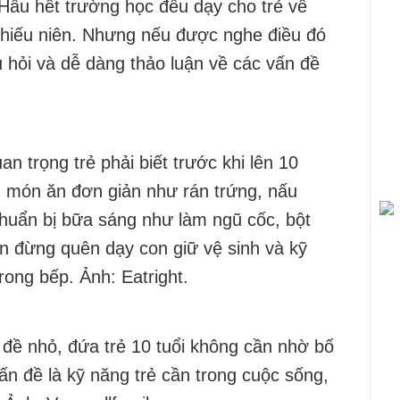
 Hầu hết trường học đều dạy cho trẻ về
 thiếu niên. Nhưng nếu được nghe điều đó
u hỏi và dễ dàng thảo luận về các vấn đề
an trọng trẻ phải biết trước khi lên 10
g món ăn đơn giản như rán trứng, nấu
chuẩn bị bữa sáng như làm ngũ cốc, bột
ạn đừng quên dạy con giữ vệ sinh và kỹ
trong bếp. Ảnh: Eatright.
 đề nhỏ, đứa trẻ 10 tuổi không cần nhờ bố
vấn đề là kỹ năng trẻ cần trong cuộc sống,