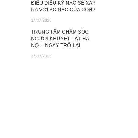
ĐIỀU DIỆU KỲ NÀO SẼ XẢY
RA VỚI BỘ NÃO CỦA CON?
27/07/2026
TRUNG TÂM CHĂM SÓC
NGƯỜI KHUYẾT TẬT HÀ
NỘI – NGÀY TRỞ LẠI
27/07/2026