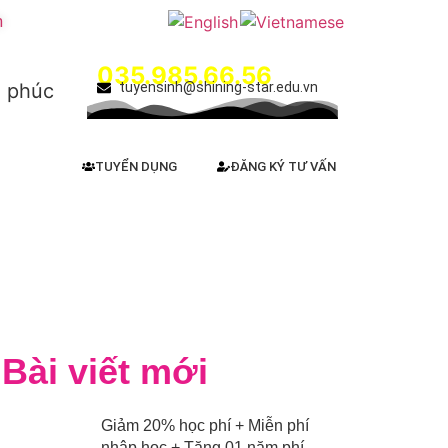
m
Hotline:
035.985.66.56
h phúc
tuyensinh@shining-star.edu.vn
TUYỂN DỤNG
ĐĂNG KÝ TƯ VẤN
Bài viết mới
Giảm 20% học phí + Miễn phí
nhập học + Tặng 01 năm phí