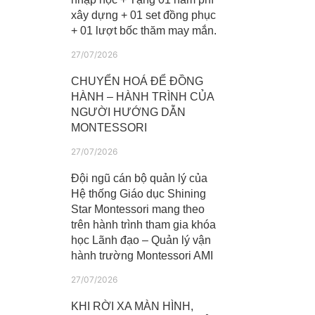
xây dựng + 01 set đồng phục
+ 01 lượt bốc thăm may mắn.
27/07/2026
CHUYỂN HOÁ ĐỂ ĐỒNG
HÀNH – HÀNH TRÌNH CỦA
NGƯỜI HƯỚNG DẪN
MONTESSORI
27/07/2026
Đội ngũ cán bộ quản lý của
Hệ thống Giáo dục Shining
Star Montessori mang theo
trên hành trình tham gia khóa
học Lãnh đạo – Quản lý vận
hành trường Montessori AMI
27/07/2026
KHI RỜI XA MÀN HÌNH,