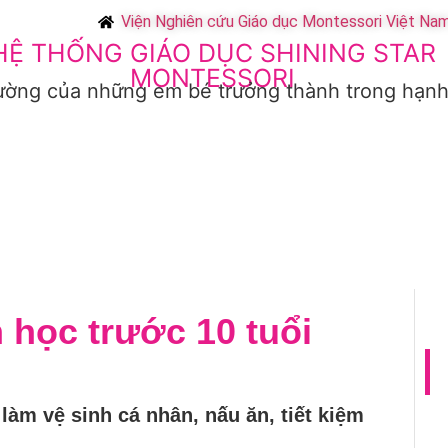
Viện Nghiên cứu Giáo dục Montessori Việt Na
HỆ THỐNG GIÁO DỤC SHINING STAR
MONTESSORI
ường của những em bé trưởng thành trong hạn
IN TỨC VÀ SỰ KIỆN
GIÁO ÁN GIẢNG DẠY MẪU
LIÊN HỆ
 học trước 10 tuổi
 làm vệ sinh cá nhân, nấu ăn, tiết kiệm