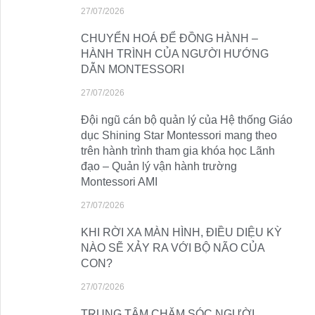
27/07/2026
CHUYỂN HOÁ ĐỂ ĐỒNG HÀNH –
HÀNH TRÌNH CỦA NGƯỜI HƯỚNG
DẪN MONTESSORI
27/07/2026
Đội ngũ cán bộ quản lý của Hệ thống Giáo
dục Shining Star Montessori mang theo
trên hành trình tham gia khóa học Lãnh
đạo – Quản lý vận hành trường
Montessori AMI
27/07/2026
KHI RỜI XA MÀN HÌNH, ĐIỀU DIỆU KỲ
NÀO SẼ XẢY RA VỚI BỘ NÃO CỦA
CON?
27/07/2026
TRUNG TÂM CHĂM SÓC NGƯỜI