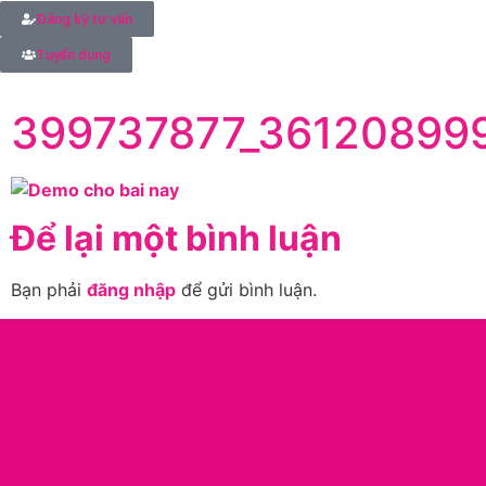
Đăng ký tư vấn
Tuyển dụng
399737877_36120899
Để lại một bình luận
Bạn phải
đăng nhập
để gửi bình luận.