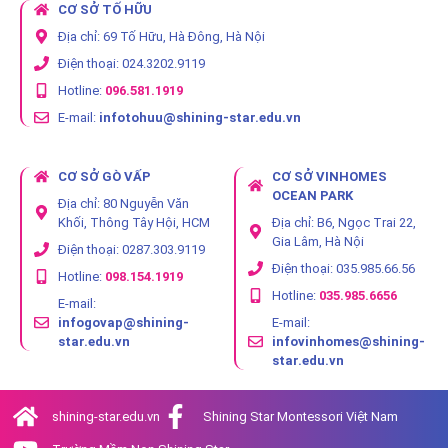
CƠ SỞ TỐ HỮU
Địa chỉ: 69 Tố Hữu, Hà Đông, Hà Nội
Điện thoại: 024.3202.9119
Hotline:
096.581.1919
E-mail:
infotohuu@shining-star.edu.vn
CƠ SỞ GÒ VẤP
CƠ SỞ VINHOMES
OCEAN PARK
Địa chỉ: 80 Nguyễn Văn
Khối, Thông Tây Hội, HCM
Địa chỉ: B6, Ngọc Trai 22,
Gia Lâm, Hà Nội
Điện thoại: 0287.303.9119
Điện thoại: 035.985.66.56
Hotline:
098.154.1919
Hotline:
035.985.6656
E-mail:
infogovap@shining-
E-mail:
star.edu.vn
infovinhomes@shining-
star.edu.vn
shining-star.edu.vn
Shining Star Montessori Việt Nam