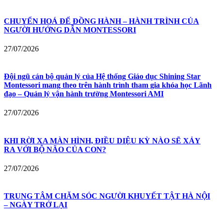
CHUYỂN HOÁ ĐỂ ĐỒNG HÀNH – HÀNH TRÌNH CỦA
NGƯỜI HƯỚNG DẪN MONTESSORI
27/07/2026
Đội ngũ cán bộ quản lý của Hệ thống Giáo dục Shining Star
Montessori mang theo trên hành trình tham gia khóa học Lãnh
đạo – Quản lý vận hành trường Montessori AMI
27/07/2026
KHI RỜI XA MÀN HÌNH, ĐIỀU DIỆU KỲ NÀO SẼ XẢY
RA VỚI BỘ NÃO CỦA CON?
27/07/2026
TRUNG TÂM CHĂM SÓC NGƯỜI KHUYẾT TẬT HÀ NỘI
– NGÀY TRỞ LẠI