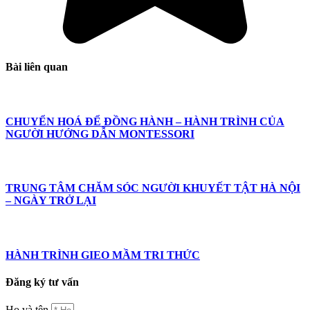
Bài liên quan
CHUYỂN HOÁ ĐỂ ĐỒNG HÀNH – HÀNH TRÌNH CỦA
NGƯỜI HƯỚNG DẪN MONTESSORI
TRUNG TÂM CHĂM SÓC NGƯỜI KHUYẾT TẬT HÀ NỘI
– NGÀY TRỞ LẠI
HÀNH TRÌNH GIEO MẦM TRI THỨC
Đăng ký tư vấn
Họ và tên