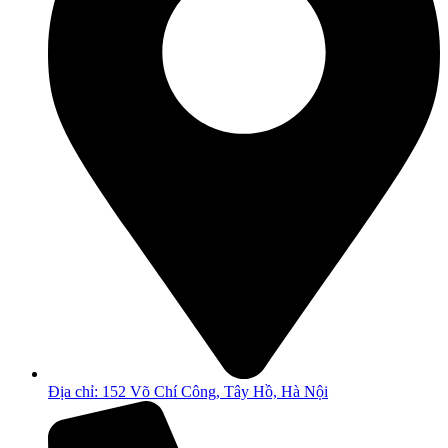
Địa chỉ: 152 Võ Chí Công, Tây Hồ, Hà Nội