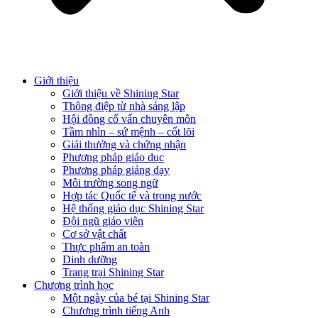
Giới thiệu
Giới thiệu về Shining Star
Thông điệp từ nhà sáng lập
Hội đồng cố vấn chuyên môn
Tầm nhìn – sứ mệnh – cốt lõi
Giải thưởng và chứng nhận
Phương pháp giáo dục
Phương pháp giảng dạy
Môi trường song ngữ
Hợp tác Quốc tế và trong nước
Hệ thống giáo dục Shining Star
Đội ngũ giáo viên
Cơ sở vật chất
Thực phẩm an toàn
Dinh dưỡng
Trang trại Shining Star
Chương trình học
Một ngày của bé tại Shining Star
Chương trình tiếng Anh