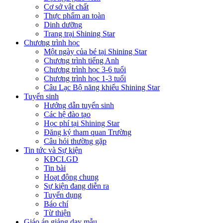
Cơ sở vật chất
Thực phẩm an toàn
Dinh dưỡng
Trang trại Shining Star
Chương trình học
Một ngày của bé tại Shining Star
Chương trình tiếng Anh
Chương trình học 3-6 tuổi
Chương trình học 1-3 tuổi
Câu Lạc Bộ năng khiếu Shining Star
Tuyển sinh
Hướng dẫn tuyển sinh
Các hệ đào tạo
Học phí tại Shining Star
Đăng ký tham quan Trường
Câu hỏi thường gặp
Tin tức và Sự kiện
KĐCLGD
Tin bài
Hoạt động chung
Sự kiện đang diễn ra
Tuyển dụng
Báo chí
Từ thiện
Giáo án giảng dạy mẫu