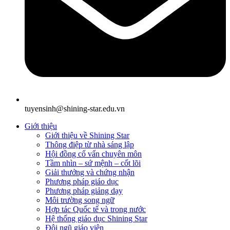
tuyensinh@shining-star.edu.vn
Giới thiệu
Giới thiệu về Shining Star
Thông điệp từ nhà sáng lập
Hội đồng cố vấn chuyên môn
Tầm nhìn – sứ mệnh – cốt lõi
Giải thưởng và chứng nhận
Phương pháp giáo dục
Phương pháp giảng dạy
Môi trường song ngữ
Hợp tác Quốc tế và trong nước
Hệ thống giáo dục Shining Star
Đội ngũ giáo viên