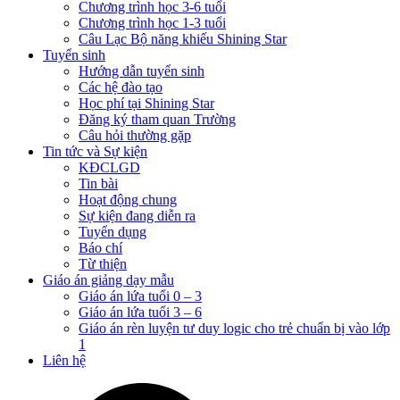
Chương trình học 3-6 tuổi
Chương trình học 1-3 tuổi
Câu Lạc Bộ năng khiếu Shining Star
Tuyển sinh
Hướng dẫn tuyển sinh
Các hệ đào tạo
Học phí tại Shining Star
Đăng ký tham quan Trường
Câu hỏi thường gặp
Tin tức và Sự kiện
KĐCLGD
Tin bài
Hoạt động chung
Sự kiện đang diễn ra
Tuyển dụng
Báo chí
Từ thiện
Giáo án giảng dạy mẫu
Giáo án lứa tuổi 0 – 3
Giáo án lứa tuổi 3 – 6
Giáo án rèn luyện tư duy logic cho trẻ chuẩn bị vào lớp
1
Liên hệ