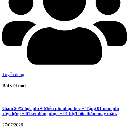
Tuyển dụng
Bài viết mới
Giảm 20% học phí + Miễn phí nhập học + Tặng 01 năm phí
xây dựng + 01 set đồng phục + 01 lượt bốc thăm may mắn.
27/07/2026