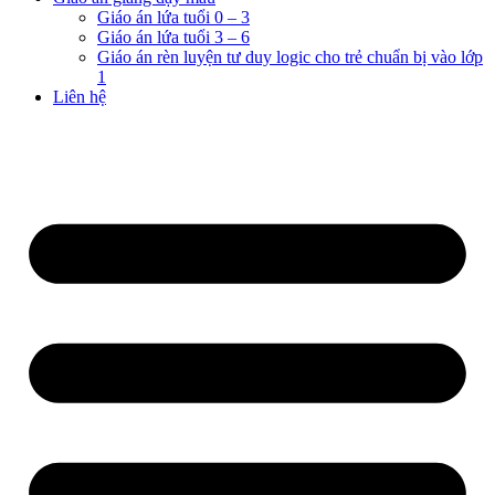
Giáo án lứa tuổi 0 – 3
Giáo án lứa tuổi 3 – 6
Giáo án rèn luyện tư duy logic cho trẻ chuẩn bị vào lớp
1
Liên hệ