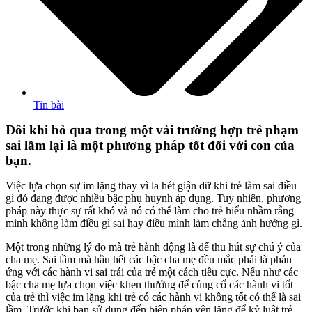
Tin bài
Đôi khi bỏ qua trong một vài trường hợp trẻ phạm
sai lầm lại là một phương pháp tốt đối với con của
bạn.
Việc lựa chọn sự im lặng thay vì la hét giận dữ khi trẻ làm sai điều
gì đó đang được nhiều bậc phụ huynh áp dụng. Tuy nhiên, phương
pháp này thực sự rất khó và nó có thể làm cho trẻ hiểu nhầm rằng
mình không làm điều gì sai hay điều mình làm chẳng ảnh hưởng gì.
Một trong những lý do mà trẻ hành động là để thu hút sự chú ý của
cha mẹ. Sai lầm mà hầu hết các bậc cha mẹ đều mắc phải là phản
ứng với các hành vi sai trái của trẻ một cách tiêu cực. Nếu như các
bậc cha mẹ lựa chọn việc khen thưởng để củng cố các hành vi tốt
của trẻ thì việc im lặng khi trẻ có các hành vi không tốt có thể là sai
lầm. Trước khi bạn sử dụng đến biện pháp yên lặng để kỷ luật trẻ,