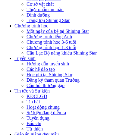
Cơ sở vật chất
Thực phẩm an toàn
Dinh dưỡng
Trang trại Shining Star
Chương trình học
Một ngày của bé tại Shining Star
Chương trình tiếng Anh
Chương trình học 3-6 tuổi
Chương trình học 1-3 tuổi
Câu Lạc Bộ năng khiếu Shining Star
Tuyển sinh
Hướng dẫn tuyển sinh
Các hệ đào tạo
Học phí tại Shining Star
Đăng ký tham quan Trường
Câu hỏi thường gặp
Tin tức và Sự kiện
KĐCLGD
Tin bài
Hoạt động chung
Sự kiện đang diễn ra
Tuyển dụng
Báo chí
Từ thiện
Giáo án giảng dạy mẫu