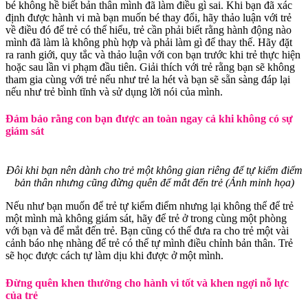
bé không hề biết bản thân mình đã làm điều gì sai. Khi bạn đã xác
định được hành vi mà bạn muốn bé thay đổi, hãy thảo luận với trẻ
về điều đó để trẻ có thể hiểu, trẻ cần phải biết rằng hành động nào
mình đã làm là không phù hợp và phải làm gì để thay thế. Hãy đặt
ra ranh giới, quy tắc và thảo luận với con bạn trước khi trẻ thực hiện
hoặc sau lần vi phạm đầu tiên. Giải thích với trẻ rằng bạn sẽ không
tham gia cùng với trẻ nếu như trẻ la hét và bạn sẽ sẵn sàng đáp lại
nếu như trẻ bình tĩnh và sử dụng lời nói của mình.
Đảm bảo rằng con bạn được an toàn ngay cả khi không có sự
giám sát
Đôi khi bạn nên dành cho trẻ một không gian riêng để tự kiểm điểm
bản thân nhưng cũng đừng quên để mắt đến trẻ (Ảnh minh họa)
Nếu như bạn muốn để trẻ tự kiểm điểm nhưng lại không thể để trẻ
một mình mà không giám sát, hãy để trẻ ở trong cùng một phòng
với bạn và để mắt đến trẻ. Bạn cũng có thể đưa ra cho trẻ một vài
cảnh báo nhẹ nhàng để trẻ có thể tự mình điều chỉnh bản thân. Trẻ
sẽ học được cách tự làm dịu khi được ở một mình.
Đừng quên khen thưởng cho hành vi tốt và khen ngợi nỗ lực
của trẻ