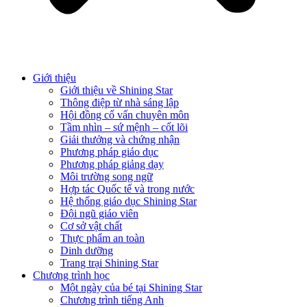
Giới thiệu
Giới thiệu về Shining Star
Thông điệp từ nhà sáng lập
Hội đồng cố vấn chuyên môn
Tầm nhìn – sứ mệnh – cốt lõi
Giải thưởng và chứng nhận
Phương pháp giáo dục
Phương pháp giảng dạy
Môi trường song ngữ
Hợp tác Quốc tế và trong nước
Hệ thống giáo dục Shining Star
Đội ngũ giáo viên
Cơ sở vật chất
Thực phẩm an toàn
Dinh dưỡng
Trang trại Shining Star
Chương trình học
Một ngày của bé tại Shining Star
Chương trình tiếng Anh