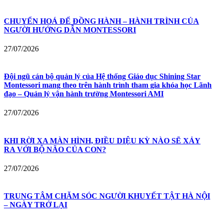
CHUYỂN HOÁ ĐỂ ĐỒNG HÀNH – HÀNH TRÌNH CỦA
NGƯỜI HƯỚNG DẪN MONTESSORI
27/07/2026
Đội ngũ cán bộ quản lý của Hệ thống Giáo dục Shining Star
Montessori mang theo trên hành trình tham gia khóa học Lãnh
đạo – Quản lý vận hành trường Montessori AMI
27/07/2026
KHI RỜI XA MÀN HÌNH, ĐIỀU DIỆU KỲ NÀO SẼ XẢY
RA VỚI BỘ NÃO CỦA CON?
27/07/2026
TRUNG TÂM CHĂM SÓC NGƯỜI KHUYẾT TẬT HÀ NỘI
– NGÀY TRỞ LẠI