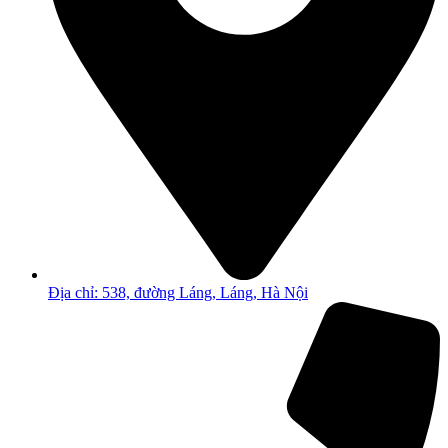
Địa chỉ: 538, đường Láng, Láng, Hà Nội