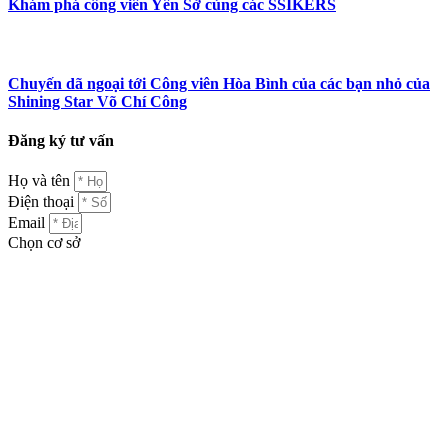
Khám phá công viên Yên Sở cùng các SSIKERS
Chuyến dã ngoại tới Công viên Hòa Bình của các bạn nhỏ của
Shining Star Võ Chí Công
Đăng ký tư vấn
Họ và tên
Điện thoại
Email
Chọn cơ sở