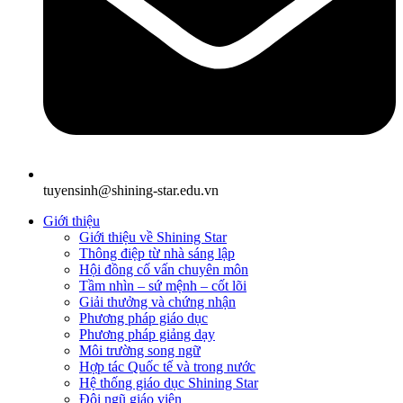
tuyensinh@shining-star.edu.vn
Giới thiệu
Giới thiệu về Shining Star
Thông điệp từ nhà sáng lập
Hội đồng cố vấn chuyên môn
Tầm nhìn – sứ mệnh – cốt lõi
Giải thưởng và chứng nhận
Phương pháp giáo dục
Phương pháp giảng dạy
Môi trường song ngữ
Hợp tác Quốc tế và trong nước
Hệ thống giáo dục Shining Star
Đội ngũ giáo viên