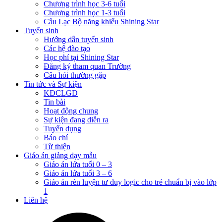
Chương trình học 3-6 tuổi
Chương trình học 1-3 tuổi
Câu Lạc Bộ năng khiếu Shining Star
Tuyển sinh
Hướng dẫn tuyển sinh
Các hệ đào tạo
Học phí tại Shining Star
Đăng ký tham quan Trường
Câu hỏi thường gặp
Tin tức và Sự kiện
KĐCLGD
Tin bài
Hoạt động chung
Sự kiện đang diễn ra
Tuyển dụng
Báo chí
Từ thiện
Giáo án giảng dạy mẫu
Giáo án lứa tuổi 0 – 3
Giáo án lứa tuổi 3 – 6
Giáo án rèn luyện tư duy logic cho trẻ chuẩn bị vào lớp
1
Liên hệ