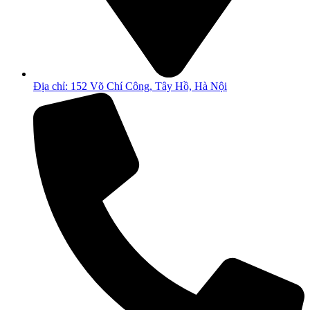
Địa chỉ: 152 Võ Chí Công, Tây Hồ, Hà Nội