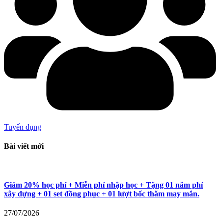
Tuyển dụng
Bài viết mới
Giảm 20% học phí + Miễn phí nhập học + Tặng 01 năm phí
xây dựng + 01 set đồng phục + 01 lượt bốc thăm may mắn.
27/07/2026