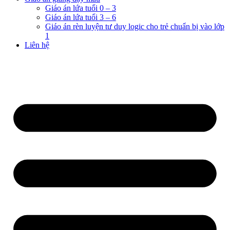
Giáo án lứa tuổi 0 – 3
Giáo án lứa tuổi 3 – 6
Giáo án rèn luyện tư duy logic cho trẻ chuẩn bị vào lớp
1
Liên hệ