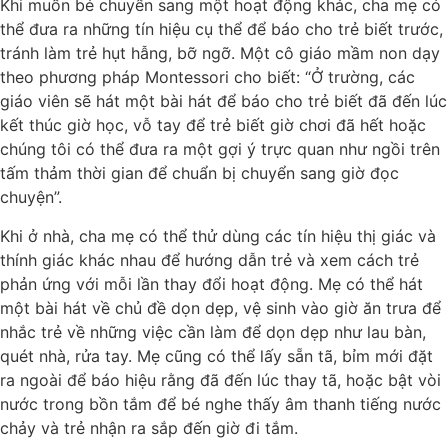
Khi muốn bé chuyển sang một hoạt động khác, cha mẹ có
thể đưa ra những tín hiệu cụ thể để báo cho trẻ biết trước,
tránh làm trẻ hụt hẫng, bỡ ngỡ. Một cô giáo mầm non dạy
theo phương pháp Montessori cho biết: “Ở trường, các
giáo viên sẽ hát một bài hát để báo cho trẻ biết đã đến lúc
kết thúc giờ học, vỗ tay để trẻ biết giờ chơi đã hết hoặc
chúng tôi có thể đưa ra một gợi ý trực quan như ngồi trên
tấm thảm thời gian để chuẩn bị chuyển sang giờ đọc
chuyện”.
Khi ở nhà, cha mẹ có thể thử dùng các tín hiệu thị giác và
thính giác khác nhau để hướng dẫn trẻ và xem cách trẻ
phản ứng với mỗi lần thay đổi hoạt động. Mẹ có thể hát
một bài hát về chủ đề dọn dẹp, vệ sinh vào giờ ăn trưa để
nhắc trẻ về những việc cần làm để dọn dẹp như lau bàn,
quét nhà, rửa tay. Mẹ cũng có thể lấy sẵn tã, bỉm mới đặt
ra ngoài để báo hiệu rằng đã đến lúc thay tã, hoặc bật vòi
nước trong bồn tắm để bé nghe thấy âm thanh tiếng nước
chảy và trẻ nhận ra sắp đến giờ đi tắm.