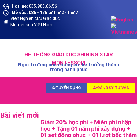
Hotline: 035.985.66.56
Mở cửa: 08h - 17h từ thứ 2 - thứ 7
Viện Nghiên cứu Giáo dục
Montessori Việt Nam
HỆ THỐNG GIÁO DỤC SHINING STAR
MONTESSORI
Ngôi Trường của những em bé trưởng thành
trong hạnh phúc
TUYỂN DỤNG
ĐĂNG KÝ TƯ VẤN
Bài viết mới
Giảm 20% học phí + Miễn phí nhập
học + Tặng 01 năm phí xây dựng +
01 set đồng phục + 01 lượt bốc thăm