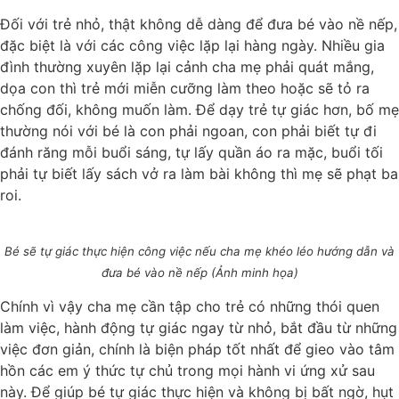
Đối với trẻ nhỏ, thật không dễ dàng để đưa bé vào nề nếp,
đặc biệt là với các công việc lặp lại hàng ngày. Nhiều gia
đình thường xuyên lặp lại cảnh cha mẹ phải quát mắng,
dọa con thì trẻ mới miễn cưỡng làm theo hoặc sẽ tỏ ra
chống đối, không muốn làm. Để dạy trẻ tự giác hơn, bố mẹ
thường nói với bé là con phải ngoan, con phải biết tự đi
đánh răng mỗi buổi sáng, tự lấy quần áo ra mặc, buổi tối
phải tự biết lấy sách vở ra làm bài không thì mẹ sẽ phạt ba
roi.
Bé sẽ tự giác thực hiện công việc nếu cha mẹ khéo léo hướng dẫn và
đưa bé vào nề nếp (Ảnh minh họa)
Chính vì vậy cha mẹ cần tập cho trẻ có những thói quen
làm việc, hành động tự giác ngay từ nhỏ, bắt đầu từ những
việc đơn giản, chính là biện pháp tốt nhất để gieo vào tâm
hồn các em ý thức tự chủ trong mọi hành vi ứng xử sau
này. Để giúp bé tự giác thực hiện và không bị bất ngờ, hụt