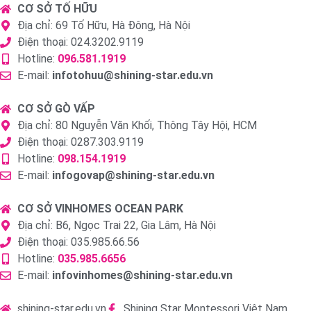
CƠ SỞ TỐ HỮU
Địa chỉ: 69 Tố Hữu, Hà Đông, Hà Nội
Điện thoại: 024.3202.9119
Hotline:
096.581.1919
E-mail:
infotohuu@shining-star.edu.vn
CƠ SỞ GÒ VẤP
Địa chỉ: 80 Nguyễn Văn Khối, Thông Tây Hội, HCM
Điện thoại: 0287.303.9119
Hotline:
098.154.1919
E-mail:
infogovap@shining-star.edu.vn
CƠ SỞ VINHOMES OCEAN PARK
Địa chỉ: B6, Ngọc Trai 22, Gia Lâm, Hà Nội
Điện thoại: 035.985.66.56
Hotline:
035.985.6656
E-mail:
infovinhomes@shining-star.edu.vn
shining-star.edu.vn
Shining Star Montessori Việt Nam