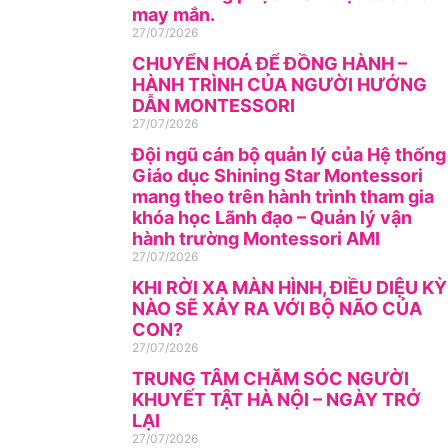
may mắn.
27/07/2026
CHUYỂN HOÁ ĐỂ ĐỒNG HÀNH –
HÀNH TRÌNH CỦA NGƯỜI HƯỚNG
DẪN MONTESSORI
27/07/2026
Đội ngũ cán bộ quản lý của Hệ thống
Giáo dục Shining Star Montessori
mang theo trên hành trình tham gia
khóa học Lãnh đạo – Quản lý vận
hành trường Montessori AMI
27/07/2026
KHI RỜI XA MÀN HÌNH, ĐIỀU DIỆU KỲ
NÀO SẼ XẢY RA VỚI BỘ NÃO CỦA
CON?
27/07/2026
TRUNG TÂM CHĂM SÓC NGƯỜI
KHUYẾT TẬT HÀ NỘI – NGÀY TRỞ
LẠI
27/07/2026