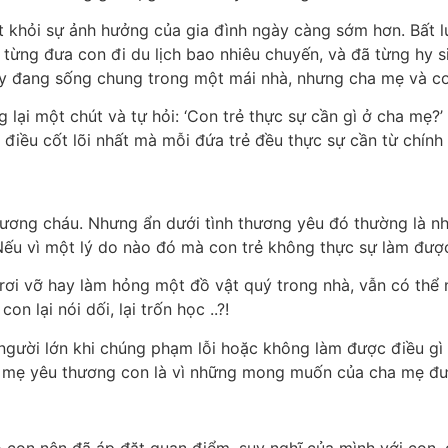
 khỏi sự ảnh hưởng của gia đình ngày càng sớm hơn. Bất l
ừng đưa con đi du lịch bao nhiêu chuyến, và đã từng hy si
y đang sống chung trong một mái nhà, nhưng cha mẹ và con c
lại một chút và tự hỏi: ‘Con trẻ thực sự cần gì ở cha mẹ?’
 3 điều cốt lõi nhất mà mỗi đứa trẻ đều thực sự cần từ chín
ương cháu. Nhưng ẩn dưới tình thương yêu đó thường là n
. Nếu vì một lý do nào đó mà con trẻ không thực sự làm được
rơi vỡ hay làm hỏng một đồ vật quý trong nhà, vẫn có thể n
on lại nói dối, lại trốn học ..?!
 người lớn khi chúng phạm lỗi hoặc không làm được điều gì
ha mẹ yêu thương con là vì những mong muốn của cha mẹ đư