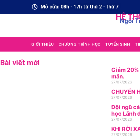
Mở cửa: 08h - 17h từ thứ 2 - thứ 7
HỆ TH
Ngôi T
GIỚI THIỆU
CHƯƠNG TRÌNH HỌC
TUYỂN SINH
TI
Bài viết mới
Giảm 20% h
mắn.
27/07/2026
CHUYỂN H
27/07/2026
Đội ngũ cá
học Lãnh đ
27/07/2026
KHI RỜI X
27/07/2026