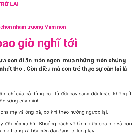
RỞ LẠI
ao giờ nghĩ tới
ư đưa con đi ăn món ngon, mua những món chúng
nhất thời. Còn điều mà con trẻ thực sự cần lại là
ậm chí của cả dòng họ. Từ đời nay sang đời khác, không ít
uộc sống của mình.
 cha mẹ và ông bà, có khi theo hướng ngược lại.
ay đổi của xã hội. Khoảng cách vô hình giữa cha mẹ và con
 mẹ trong xã hội hiện đại đang bị lung lay.