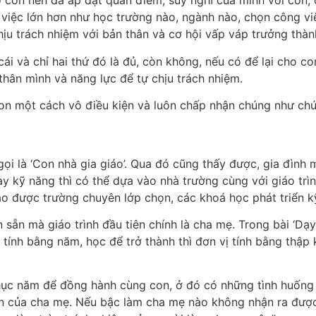
o con nên đã áp đặt quan điểm, suy nghĩ của mình với con,
g việc lớn hơn như học trường nào, ngành nào, chọn công v
ịu trách nhiệm với bản thân và cơ hội vấp váp trưởng thành
ái và chỉ hai thứ đó là đủ, còn không, nếu có để lại cho co
 thân mình và năng lực để tự chịu trách nhiệm.
con một cách vô điều kiện và luôn chấp nhận chúng như ch
i là ‘Con nhà gia giáo’. Qua đó cũng thấy được, gia đình m
ay kỹ năng thì có thể dựa vào nhà trường cùng với giáo tr
o được trường chuyên lớp chọn, các khoá học phát triển k
in sẵn mà giáo trình đầu tiên chính là cha mẹ. Trong bài ‘Dạ
vị tính bằng năm, học để trở thành thì đơn vị tính bằng thậ
ục năm để đồng hành cùng con, ở đó có những tình huống n
ẫn của cha mẹ. Nếu bậc làm cha mẹ nào không nhận ra được 