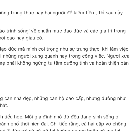
ng trung thực hay hại người để kiếm tiền.., thì sau này
iáo trình sống’ về chuẩn mực đạo đức và các giá trị trong
hội cao hay giàu có.
ạo đức mà mình coi trọng như sự trung thực, khi làm việc
với những người xung quanh hay trong công việc. Người xưa
ha mẹ phải không ngừng tu tâm dưỡng tính và hoàn thiện bản
ững căn nhà đẹp, những căn hộ cao cấp, nhưng dường như
hất.
nh tiểu học. Mỗi gia đình nhỏ đó đều đang sinh sống ở
ành phố thời hiện đại. Chỉ tiếc rằng, cả hai cặp vợ chồng
y có 3 đứa trẻ sẽ có bố thì không có mẹ hoặc có mẹ thì