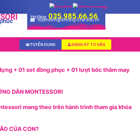
035.985.66.56
SORI
Hotline:
 phúc
tuyensinh@shining-star.edu.vn
TUYỂN DỤNG
ĐĂNG KÝ TƯ VẤN
dựng + 01 set đồng phục + 01 lượt bốc thăm may
ƯỚNG DẪN MONTESSORI
ntessori mang theo trên hành trình tham gia khóa
 NÃO CỦA CON?