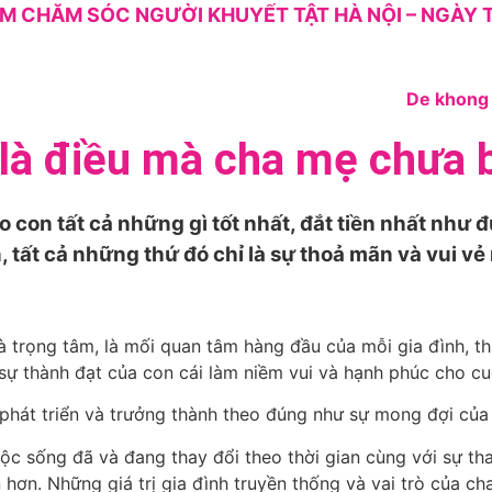
M CHĂM SÓC NGƯỜI KHUYẾT TẬT HÀ NỘI – NGÀY T
 là điều mà cha mẹ chưa b
 con tất cả những gì tốt nhất, đắt tiền nhất nh
 tất cả những thứ đó chỉ là sự thoả mãn và vui vẻ 
 trọng tâm, là mối quan tâm hàng đầu của mỗi gia đình, th
sự thành đạt của con cái làm niềm vui và hạnh phúc cho c
ể phát triển và trưởng thành theo đúng như sự mong đợi của
uộc sống đã và đang thay đổi theo thời gian cùng với sự th
hơn. Những giá trị gia đình truyền thống và vai trò của cha