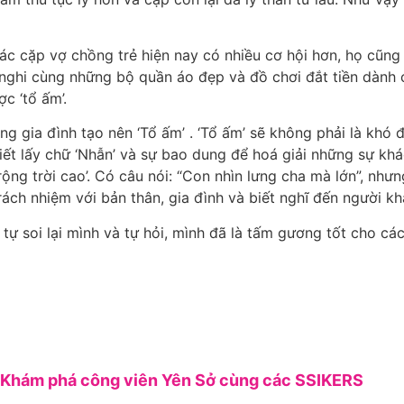
các cặp vợ chồng trẻ hiện nay có nhiều cơ hội hơn, họ cũng 
ghi cùng những bộ quần áo đẹp và đồ chơi đắt tiền dành ch
c ‘tổ ấm’.
ng gia đình tạo nên ‘Tổ ấm’ . ‘Tổ ấm’ sẽ không phải là kh
iết lấy chữ ‘Nhẫn’ và sự bao dung để hoá giải những sự kh
ng trời cao’. Có câu nói: “Con nhìn lưng cha mà lớn”, nhưng
ách nhiệm với bản thân, gia đình và biết nghĩ đến người kh
ự soi lại mình và tự hỏi, mình đã là tấm gương tốt cho các
Khám phá công viên Yên Sở cùng các SSIKERS