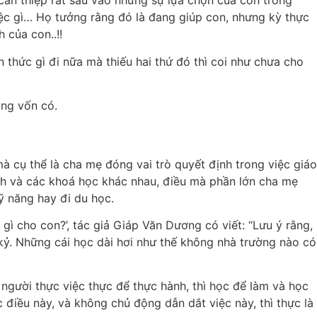
 can thiệp rất sâu vào những sự lựa chọn của con trong
iệc gì… Họ tưởng rằng đó là đang giúp con, nhưng kỳ thực
 của con..!!
n thức gì đi nữa mà thiếu hai thứ đó thì coi như chưa cho
úng vốn có.
à cụ thể là cha mẹ đóng vai trò quyết định trong việc giáo
ình và các khoá học khác nhau, điều mà phần lớn cha mẹ
ỹ năng hay đi du học.
y gì cho con?’, tác giả Giáp Văn Dương có viết: “Lưu ý rằng,
p kỷ. Những cái học dài hơi như thế không nhà trường nào có
gười thực việc thực để thực hành, thì học để làm và học
điều này, và không chủ động dẫn dắt việc này, thì thực là