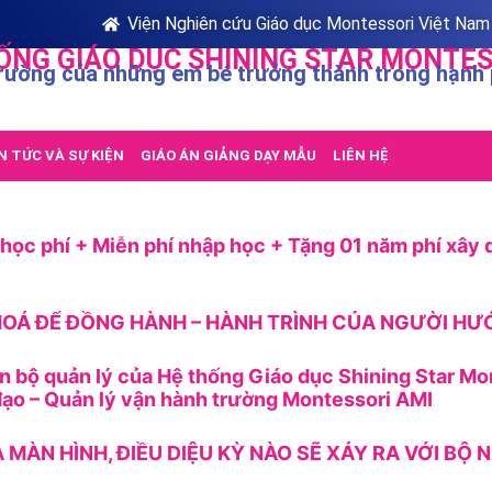
Viện Nghiên cứu Giáo dục Montessori Việt Nam
ỐNG GIÁO DỤC SHINING STAR MONTES
rường của những em bé trưởng thành trong hạnh
N TỨC VÀ SỰ KIỆN
GIÁO ÁN GIẢNG DẠY MẪU
LIÊN HỆ
ọc phí + Miễn phí nhập học + Tặng 01 năm phí xây 
OÁ ĐỂ ĐỒNG HÀNH – HÀNH TRÌNH CỦA NGƯỜI H
n bộ quản lý của Hệ thống Giáo dục Shining Star Mo
ạo – Quản lý vận hành trường Montessori AMI
A MÀN HÌNH, ĐIỀU DIỆU KỲ NÀO SẼ XẢY RA VỚI BỘ