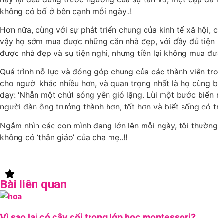
không có bố ở bên cạnh mỗi ngày..!
Hơn nữa, cùng với sự phát triển chung của kinh tế xã hội, 
vậy họ sớm mua được những căn nhà đẹp, với đầy đủ tiện n
được nhà đẹp và sự tiện nghi, nhưng tiền lại không mua đượ
Quá trình nỗ lực và đóng góp chung của các thành viên tro
cho người khác nhiều hơn, và quan trọng nhất là họ cùng b
dạy: ‘Nhẫn một chút sóng yên gió lặng. Lùi một bước biển rộ
người đàn ông trưởng thành hơn, tốt hơn và biết sống có tr
Ngắm nhìn các con mình đang lớn lên mỗi ngày, tôi thường t
không có ‘thân giáo’ của cha mẹ..!!
Bài liên quan
Vì sao lại có cây cối trong lớp học montessori?