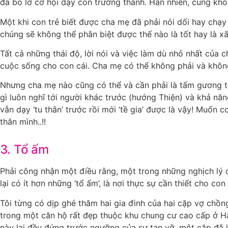
đã bỏ lỡ cơ hội dạy con trưởng thành. Hẳn nhiên, cũng kh
Một khi con trẻ biết được cha mẹ đã phải nói dối hay chạy 
chúng sẽ không thể phân biệt được thế nào là tốt hay là xấu,
Tất cả những thái độ, lời nói và việc làm dù nhỏ nhất của c
cuộc sống cho con cái. Cha mẹ có thể không phải và không 
Nhưng cha mẹ nào cũng có thể và cần phải là tấm gương tốt
gì luôn nghĩ tới người khác trước (hướng Thiện) và khả n
vẫn dạy ‘tu thân’ trước rồi mới ‘tề gia’ được là vậy! Muốn
thân mình..!!
3. Tổ ấm
Phải công nhận một điều rằng, một trong những nghịch lý 
lại có ít hơn những ‘tổ ấm’, là nơi thực sự cần thiết cho co
Tôi từng có dịp ghé thăm hai gia đình của hai cặp vợ chồng
trong một căn hộ rất đẹp thuộc khu chung cư cao cấp ở Hà n
này lại đều đứng trước ngưỡng của sự tan vỡ, một cặp đã l