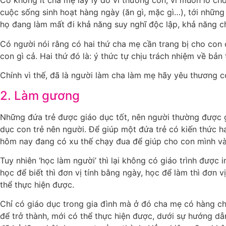
Có không ít cha mẹ lấy lý do vì thương con, vì muốn lo ch
cuộc sống sinh hoạt hàng ngày (ăn gì, mặc gì…), tới nhữn
họ đang làm mất đi khả năng suy nghĩ độc lập, khả năng ch
Có người nói rằng có hai thứ cha mẹ cần trang bị cho con c
con gì cả. Hai thứ đó là: ý thức tự chịu trách nhiệm về bản
Chính vì thế, đã là người làm cha làm mẹ hãy yêu thương 
2. Làm gương
Những đứa trẻ được giáo dục tốt, nên người thường được gọ
dục con trẻ nên người. Để giúp một đứa trẻ có kiến thức h
hôm nay đang có xu thế chạy đua để giúp cho con mình và
Tuy nhiên ‘học làm người’ thì lại không có giáo trình được 
học để biết thì đơn vị tính bằng ngày, học để làm thì đơn 
thể thực hiện được.
Chỉ có giáo dục trong gia đình mà ở đó cha mẹ có hàng ch
để trở thành, mới có thể thực hiện được, dưới sự hướng d