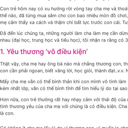
Con trẻ hôm nay có xu hướng rời vòng tay cha mẹ và thoát
thế nào, đã từng mua sắm cho con bao nhiêu món đồ chơi, t
mẹ cảm thấy xa cách và thậm chí bất lực trước con cái. Tu
Đã đến lúc chúng ta, những người làm cha làm mẹ cần dừng 
nhau (đại học, trung học và tiểu học), tôi nhận ra rằng có
1. Yêu thương ‘vô điều kiện’
Thật vậy, cha mẹ hay ông bà nào mà chẳng thương con, th
con cần phải ngoan, biết vâng lời, học giỏi, thành đạt..v.v
Mấy cha mẹ vẫn có thể bình thản khi con mình vô tình làm 
kém nhất lớp, vẫn có thể bình tĩnh để tìm hiểu lý do tại sao c
Hơn nữa, con trẻ thường rất hay nhạy cảm với thái độ của
tình thương yêu của cha mẹ với chúng là có điều kiện. C
là con.