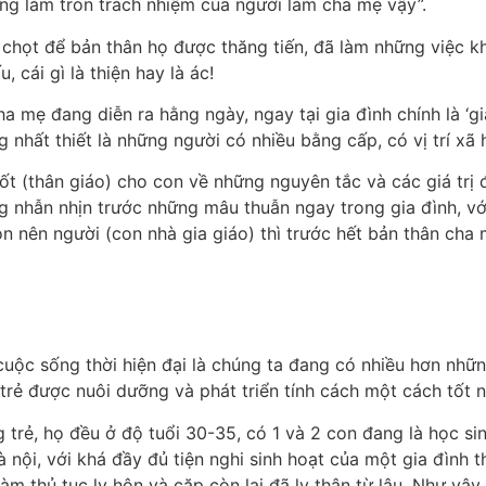
ông làm tròn trách nhiệm của người làm cha mẹ vậy”.
chọt để bản thân họ được thăng tiến, đã làm những việc khô
 cái gì là thiện hay là ác!
ha mẹ đang diễn ra hằng ngày, ngay tại gia đình chính là ‘g
nhất thiết là những người có nhiều bằng cấp, có vị trí xã 
 (thân giáo) cho con về những nguyên tắc và các giá trị đ
ăng nhẫn nhịn trước những mâu thuẫn ngay trong gia đình, 
 con nên người (con nhà gia giáo) thì trước hết bản thân c
cuộc sống thời hiện đại là chúng ta đang có nhiều hơn nh
n trẻ được nuôi dưỡng và phát triển tính cách một cách tốt n
 trẻ, họ đều ở độ tuổi 30-35, có 1 và 2 con đang là học si
ội, với khá đầy đủ tiện nghi sinh hoạt của một gia đình th
àm thủ tục ly hôn và cặp còn lại đã ly thân từ lâu. Như vậ