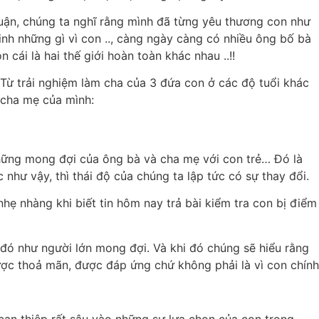
uận, chúng ta nghĩ rằng mình đã từng yêu thương con như
nh những gì vì con .., càng ngày càng có nhiều ông bố bà
ái là hai thế giới hoàn toàn khác nhau ..!!
 Từ trải nghiệm làm cha của 3 đứa con ở các độ tuổi khác
h cha mẹ của mình:
hững mong đợi của ông bà và cha mẹ với con trẻ… Đó là
 như vậy, thì thái độ của chúng ta lập tức có sự thay đổi.
hẹ nhàng khi biết tin hôm nay trả bài kiểm tra con bị điểm
 đó như người lớn mong đợi. Và khi đó chúng sẽ hiểu rằng
ợc thoả mãn, được đáp ứng chứ không phải là vì con chính