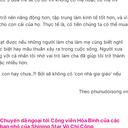
trở nên năng động hơn, tập trung làm kinh tế tốt hơn, và vì
o con cái của họ. Thực tế là, có tiền chúng ta có thể mua
ó đạt được nếu những người làm cha làm mẹ cùng biết nghĩ
ác biệt hay mâu thuẫn xảy ra trong cuộc sống. Người xưa
 với cá nhân tôi nhờ vai trò làm cha đã giúp tôi trở thành
ác nhiều hơn.
 con hay chưa..?! Bởi sẽ không có ‘con nhà gia giáo’ nếu
Theo phunudoisong.vn
Chuyến dã ngoại tới Công viên Hòa Bình của các
bạn nhỏ của Shining Star Võ Chí Công