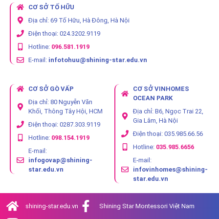
CƠ SỞ TỐ HỮU
Địa chỉ: 69 Tố Hữu, Hà Đông, Hà Nội
Điện thoại: 024.3202.9119
Hotline:
096.581.1919
E-mail:
infotohuu@shining-star.edu.vn
CƠ SỞ GÒ VẤP
CƠ SỞ VINHOMES
OCEAN PARK
Địa chỉ: 80 Nguyễn Văn
Khối, Thông Tây Hội, HCM
Địa chỉ: B6, Ngọc Trai 22,
Gia Lâm, Hà Nội
Điện thoại: 0287.303.9119
Điện thoại: 035.985.66.56
Hotline:
098.154.1919
Hotline:
035.985.6656
E-mail:
infogovap@shining-
E-mail:
star.edu.vn
infovinhomes@shining-
star.edu.vn
shining-star.edu.vn
Shining Star Montessori Việt Nam