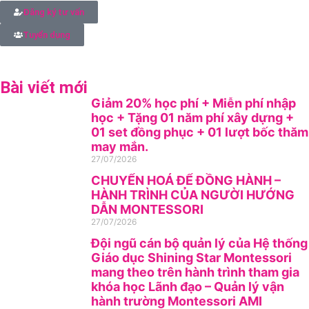
Đăng ký tư vấn
Tuyển dụng
Bài viết mới
Giảm 20% học phí + Miễn phí nhập
học + Tặng 01 năm phí xây dựng +
01 set đồng phục + 01 lượt bốc thăm
may mắn.
27/07/2026
CHUYỂN HOÁ ĐỂ ĐỒNG HÀNH –
HÀNH TRÌNH CỦA NGƯỜI HƯỚNG
DẪN MONTESSORI
27/07/2026
Đội ngũ cán bộ quản lý của Hệ thống
Giáo dục Shining Star Montessori
mang theo trên hành trình tham gia
khóa học Lãnh đạo – Quản lý vận
hành trường Montessori AMI