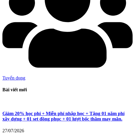
Tuyển dụng
Bài viết mới
Giảm 20% học phí + Miễn phí nhập học + Tặng 01 năm phí
xây dựng + 01 set đồng phục + 01 lượt bốc thăm may mắn.
27/07/2026