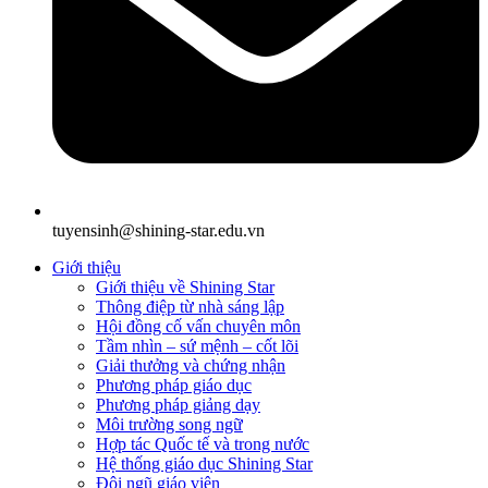
tuyensinh@shining-star.edu.vn
Giới thiệu
Giới thiệu về Shining Star
Thông điệp từ nhà sáng lập
Hội đồng cố vấn chuyên môn
Tầm nhìn – sứ mệnh – cốt lõi
Giải thưởng và chứng nhận
Phương pháp giáo dục
Phương pháp giảng dạy
Môi trường song ngữ
Hợp tác Quốc tế và trong nước
Hệ thống giáo dục Shining Star
Đội ngũ giáo viên