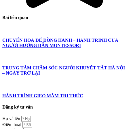
Bài liên quan
CHUYỂN HOÁ ĐỂ ĐỒNG HÀNH – HÀNH TRÌNH CỦA
NGƯỜI HƯỚNG DẪN MONTESSORI
TRUNG TÂM CHĂM SÓC NGƯỜI KHUYẾT TẬT HÀ NỘI
– NGÀY TRỞ LẠI
HÀNH TRÌNH GIEO MẦM TRI THỨC
Đăng ký tư vấn
Họ và tên
Điện thoại