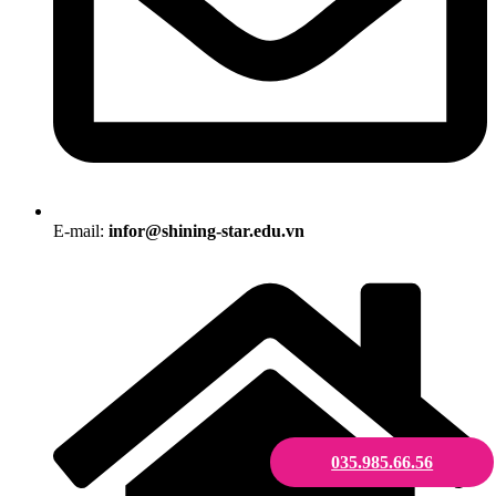
E-mail:
infor@shining-star.edu.vn
035.985.66.56