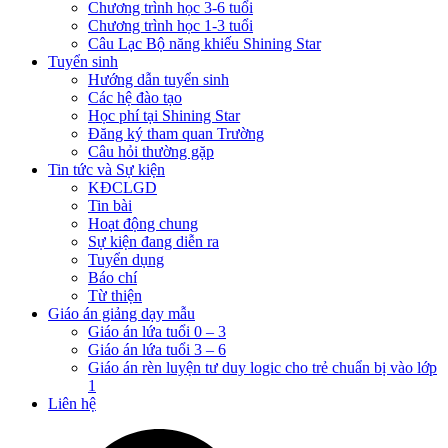
Chương trình học 3-6 tuổi
Chương trình học 1-3 tuổi
Câu Lạc Bộ năng khiếu Shining Star
Tuyển sinh
Hướng dẫn tuyển sinh
Các hệ đào tạo
Học phí tại Shining Star
Đăng ký tham quan Trường
Câu hỏi thường gặp
Tin tức và Sự kiện
KĐCLGD
Tin bài
Hoạt động chung
Sự kiện đang diễn ra
Tuyển dụng
Báo chí
Từ thiện
Giáo án giảng dạy mẫu
Giáo án lứa tuổi 0 – 3
Giáo án lứa tuổi 3 – 6
Giáo án rèn luyện tư duy logic cho trẻ chuẩn bị vào lớp
1
Liên hệ