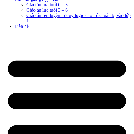
Giáo án lứa tuổi 0 – 3
Giáo án lứa tuổi 3 – 6
Giáo án rèn luyện tư duy logic cho trẻ chuẩn bị vào lớp
1
Liên hệ