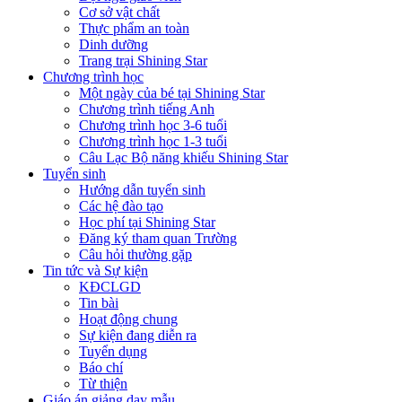
Cơ sở vật chất
Thực phẩm an toàn
Dinh dưỡng
Trang trại Shining Star
Chương trình học
Một ngày của bé tại Shining Star
Chương trình tiếng Anh
Chương trình học 3-6 tuổi
Chương trình học 1-3 tuổi
Câu Lạc Bộ năng khiếu Shining Star
Tuyển sinh
Hướng dẫn tuyển sinh
Các hệ đào tạo
Học phí tại Shining Star
Đăng ký tham quan Trường
Câu hỏi thường gặp
Tin tức và Sự kiện
KĐCLGD
Tin bài
Hoạt động chung
Sự kiện đang diễn ra
Tuyển dụng
Báo chí
Từ thiện
Giáo án giảng dạy mẫu