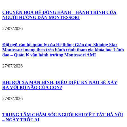
CHUYỂN HOÁ ĐỂ ĐỒNG HÀNH – HÀNH TRÌNH CỦA
NGƯỜI HƯỚNG DẪN MONTESSORI
27/07/2026
Đội ngũ cán bộ quản lý của Hệ thống Giáo dục Shining Star
Montessori mang theo trên hành trình tham gia khóa học Lãnh
đạo – Quản lý vận hành trường Montessori AMI
27/07/2026
KHI RỜI XA MÀN HÌNH, ĐIỀU DIỆU KỲ NÀO SẼ XẢY
RA VỚI BỘ NÃO CỦA CON?
27/07/2026
TRUNG TÂM CHĂM SÓC NGƯỜI KHUYẾT TẬT HÀ NỘI
– NGÀY TRỞ LẠI