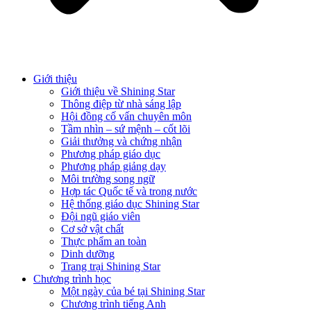
Giới thiệu
Giới thiệu về Shining Star
Thông điệp từ nhà sáng lập
Hội đồng cố vấn chuyên môn
Tầm nhìn – sứ mệnh – cốt lõi
Giải thưởng và chứng nhận
Phương pháp giáo dục
Phương pháp giảng dạy
Môi trường song ngữ
Hợp tác Quốc tế và trong nước
Hệ thống giáo dục Shining Star
Đội ngũ giáo viên
Cơ sở vật chất
Thực phẩm an toàn
Dinh dưỡng
Trang trại Shining Star
Chương trình học
Một ngày của bé tại Shining Star
Chương trình tiếng Anh