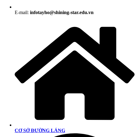
E-mail:
infotayho@shining-star.edu.vn
CƠ SỞ ĐƯỜNG LÁNG