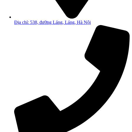
Địa chỉ: 538, đường Láng, Láng, Hà Nội