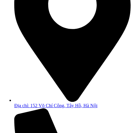
Địa chỉ: 152 Võ Chí Công, Tây Hồ, Hà Nội