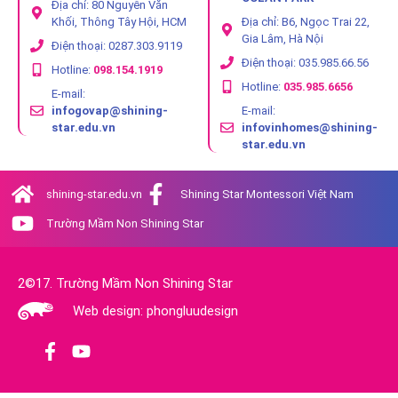
Địa chỉ: 80 Nguyễn Văn
Khối, Thông Tây Hội, HCM
Địa chỉ: B6, Ngọc Trai 22,
Gia Lâm, Hà Nội
Điện thoại: 0287.303.9119
Điện thoại: 035.985.66.56
Hotline:
098.154.1919
Hotline:
035.985.6656
E-mail:
infogovap@shining-
E-mail:
star.edu.vn
infovinhomes@shining-
star.edu.vn
shining-star.edu.vn
Shining Star Montessori Việt Nam
Trường Mầm Non Shining Star
2©17. Trường Mầm Non Shining Star
Web design: phongluudesign