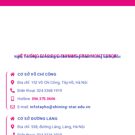
HỆ THỐNG GIÁO DỤC SHINING STAR MONTESSORI
Ngôi Trường của những em bé trưởng thành trong hạnh phúc
CƠ SỞ VÕ CHÍ CÔNG
Địa chỉ: 152 Võ Chí Công, Tây Hồ, Hà Nội
Điện thoại: 024.3368.1919
Hotline:
096.375.0606
E-mail:
infotayho@shining-star.edu.vn
CƠ SỞ ĐƯỜNG LÁNG
Địa chỉ: 538, đường Láng, Láng, Hà Nội
Điện thoại: 024.3216.1919