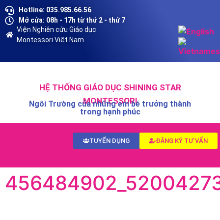
Hotline: 035.985.66.56
Mở cửa: 08h - 17h từ thứ 2 - thứ 7
Viện Nghiên cứu Giáo dục
Montessori Việt Nam
HỆ THỐNG GIÁO DỤC SHINING STAR
MONTESSORI
Ngôi Trường của những em bé trưởng thành
trong hạnh phúc
TUYỂN DỤNG
ĐĂNG KÝ TƯ VẤN
456484902_52004273