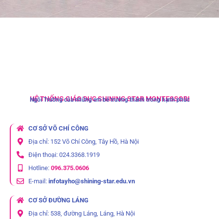
HỆ THỐNG GIÁO DỤC SHINING STAR MONTESSORI
Ngôi Trường của những em bé trưởng thành trong hạnh phúc
CƠ SỞ VÕ CHÍ CÔNG
Địa chỉ: 152 Võ Chí Công, Tây Hồ, Hà Nội
Điện thoại: 024.3368.1919
Hotline:
096.375.0606
E-mail:
infotayho@shining-star.edu.vn
CƠ SỞ ĐƯỜNG LÁNG
Địa chỉ: 538, đường Láng, Láng, Hà Nội