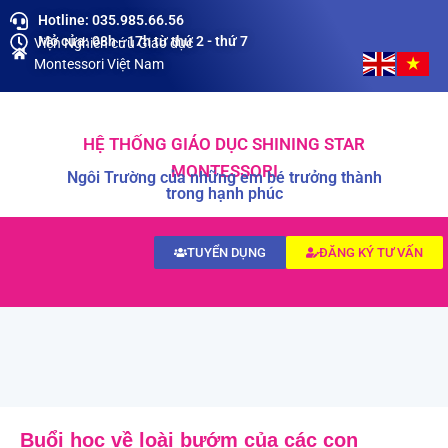
Hotline: 035.985.66.56
Mở cửa: 08h - 17h từ thứ 2 - thứ 7
Viện Nghiên cứu Giáo dục
Montessori Việt Nam
HỆ THỐNG GIÁO DỤC SHINING STAR
MONTESSORI
Ngôi Trường của những em bé trưởng thành
trong hạnh phúc
TUYỂN DỤNG
ĐĂNG KÝ TƯ VẤN
Buổi học về loài bướm của các con