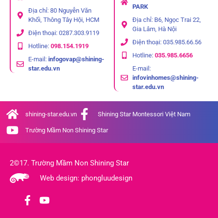
PARK
Địa chỉ: 80 Nguyễn Văn
Khối, Thông Tây Hội, HCM
Địa chỉ: B6, Ngọc Trai 22,
Gia Lâm, Hà Nội
Điện thoại: 0287.303.9119
Điện thoại: 035.985.66.56
Hotline:
098.154.1919
Hotline:
035.985.6656
E-mail:
infogovap@shining-
star.edu.vn
E-mail:
infovinhomes@shining-
star.edu.vn
shining-star.edu.vn
Shining Star Montessori Việt Nam
Trường Mầm Non Shining Star
2©17. Trường Mầm Non Shining Star
Web design: phongluudesign