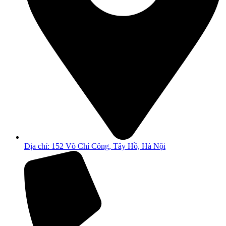
Địa chỉ: 152 Võ Chí Công, Tây Hồ, Hà Nội