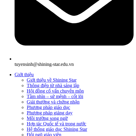
tuyensinh@shining-star.edu.vn
Giới thiệu
Giới thiệu về Shining Star
Thông điệp từ nhà sáng lập
Hội đồng cố vấn chuyên môn
Tầm nhìn – sứ mệnh – cốt lõi
Giải thưởng và chứng nhận
Phương pháp giáo dục
Phương pháp giảng dạy
Môi trường song ngữ
Hợp tác Quốc tế và trong nước
Hệ thống giáo dục Shining Star
Đội ngũ giáo viên