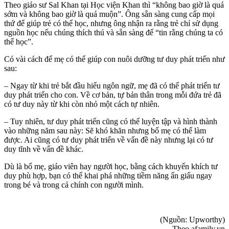
Theo giáo sư Sal Khan tại Học viện Khan thì “không bao giờ là quá
sớm và không bao giờ là quá muộn”. Ông sẵn sàng cung cấp mọi
thứ để giúp trẻ có thể học, nhưng ông nhận ra rằng trẻ chỉ sử dụng
nguồn học nếu chúng thích thú và sẵn sàng để “tin rằng chúng ta có
thể học”.
Có vài cách để mẹ có thể giúp con nuôi dưỡng tư duy phát triển như
sau:
– Ngay từ khi trẻ bắt đầu hiểu ngôn ngữ, mẹ đã có thể phát triển tư
duy phát triển cho con. Về cơ bản, tự bản thân trong mỗi đứa trẻ đã
có tư duy này từ khi còn nhỏ một cách tự nhiên.
– Tuy nhiên, tư duy phát triển cũng có thể luyện tập và hình thành
vào những năm sau này: Sẽ khó khăn nhưng bố mẹ có thể làm
được. Ai cũng có tư duy phát triển về vấn đề này nhưng lại có tư
duy tĩnh về vấn đề khác.
Dù là bố mẹ, giáo viên hay người học, bằng cách khuyến khích tư
duy phù hợp, bạn có thể khai phá những tiềm năng ẩn giấu ngay
trong bé và trong cả chính con người mình.
(Nguồn: Upworthy)
Theo afamily.vn