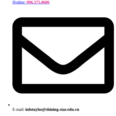
Hotline:
096.375.0606
E-mail:
infotayho@shining-star.edu.vn