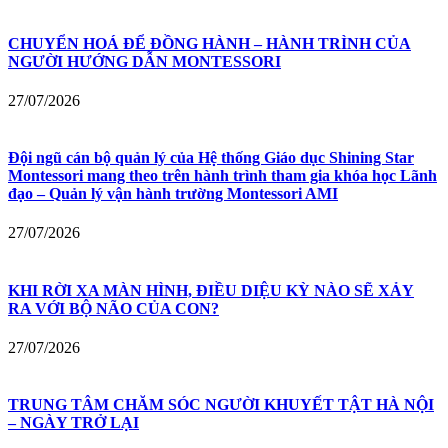
CHUYỂN HOÁ ĐỂ ĐỒNG HÀNH – HÀNH TRÌNH CỦA
NGƯỜI HƯỚNG DẪN MONTESSORI
27/07/2026
Đội ngũ cán bộ quản lý của Hệ thống Giáo dục Shining Star
Montessori mang theo trên hành trình tham gia khóa học Lãnh
đạo – Quản lý vận hành trường Montessori AMI
27/07/2026
KHI RỜI XA MÀN HÌNH, ĐIỀU DIỆU KỲ NÀO SẼ XẢY
RA VỚI BỘ NÃO CỦA CON?
27/07/2026
TRUNG TÂM CHĂM SÓC NGƯỜI KHUYẾT TẬT HÀ NỘI
– NGÀY TRỞ LẠI