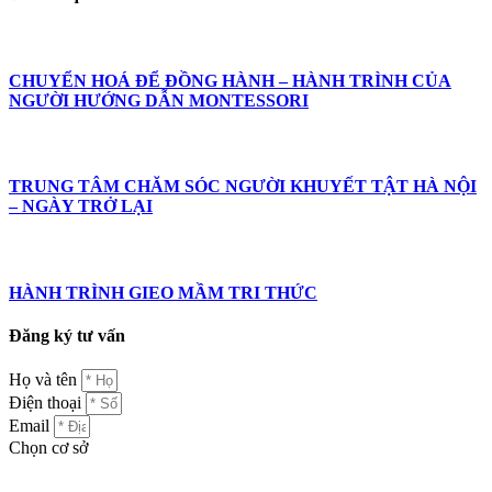
CHUYỂN HOÁ ĐỂ ĐỒNG HÀNH – HÀNH TRÌNH CỦA
NGƯỜI HƯỚNG DẪN MONTESSORI
TRUNG TÂM CHĂM SÓC NGƯỜI KHUYẾT TẬT HÀ NỘI
– NGÀY TRỞ LẠI
HÀNH TRÌNH GIEO MẦM TRI THỨC
Đăng ký tư vấn
Họ và tên
Điện thoại
Email
Chọn cơ sở