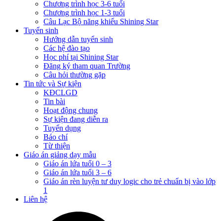
Chương trình học 3-6 tuổi
Chương trình học 1-3 tuổi
Câu Lạc Bộ năng khiếu Shining Star
Tuyển sinh
Hướng dẫn tuyển sinh
Các hệ đào tạo
Học phí tại Shining Star
Đăng ký tham quan Trường
Câu hỏi thường gặp
Tin tức và Sự kiện
KĐCLGD
Tin bài
Hoạt động chung
Sự kiện đang diễn ra
Tuyển dụng
Báo chí
Từ thiện
Giáo án giảng dạy mẫu
Giáo án lứa tuổi 0 – 3
Giáo án lứa tuổi 3 – 6
Giáo án rèn luyện tư duy logic cho trẻ chuẩn bị vào lớp
1
Liên hệ