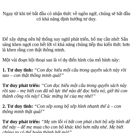
Ngay từ khi trẻ bắt đầu có nhận thức về ngôn ngữ, chúng sẽ bắt đầu
có khả năng định hướng tư duy.
Để xây dựng nên hệ thống suy nghĩ phát triển, bố mẹ cần nhớ: Sẵn
sàng khen ngợi con hết lời vì khả năng chúng tiếp thu kiến thức hơn
là khen rằng con thật thông minh.
Một vài đoạn hội thoại sau là ví dụ điển hình của mô hình này:
1. Tư duy tĩnh:
“Con đọc hiểu một câu trong quyển sách này rồi
sao – con thật thông minh quá!”
Tư duy phát triển:
“Con đọc hiểu một câu trong quyển sách này
rồi sao – mẹ biết con đã nỗ lực thế nào để đọc hiểu nó, giờ thì con
thành công rồi này! Chúc mừng bé của mẹ nhé!”
2. Tư duy tĩnh:
“Con xếp xong bộ xếp hình nhanh thế à – con
thông minh thật quá!”
Tư duy phát triển:
“Mẹ xin lỗi vì bắt con phải chơi bộ xếp hình dễ
thế này – để mẹ mua cho con bộ khác khó hơn nữa nhé. Mẹ biết
chúng ta có thể hoàn thành hết mà!”