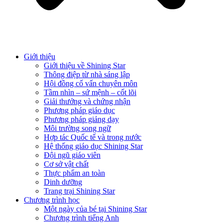
Giới thiệu
Giới thiệu về Shining Star
Thông điệp từ nhà sáng lập
Hội đồng cố vấn chuyên môn
Tầm nhìn – sứ mệnh – cốt lõi
Giải thưởng và chứng nhận
Phương pháp giáo dục
Phương pháp giảng dạy
Môi trường song ngữ
Hợp tác Quốc tế và trong nước
Hệ thống giáo dục Shining Star
Đội ngũ giáo viên
Cơ sở vật chất
Thực phẩm an toàn
Dinh dưỡng
Trang trại Shining Star
Chương trình học
Một ngày của bé tại Shining Star
Chương trình tiếng Anh