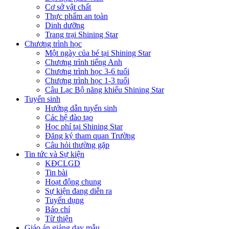
Cơ sở vật chất
Thực phẩm an toàn
Dinh dưỡng
Trang trại Shining Star
Chương trình học
Một ngày của bé tại Shining Star
Chương trình tiếng Anh
Chương trình học 3-6 tuổi
Chương trình học 1-3 tuổi
Câu Lạc Bộ năng khiếu Shining Star
Tuyển sinh
Hướng dẫn tuyển sinh
Các hệ đào tạo
Học phí tại Shining Star
Đăng ký tham quan Trường
Câu hỏi thường gặp
Tin tức và Sự kiện
KĐCLGD
Tin bài
Hoạt động chung
Sự kiện đang diễn ra
Tuyển dụng
Báo chí
Từ thiện
Giáo án giảng dạy mẫu