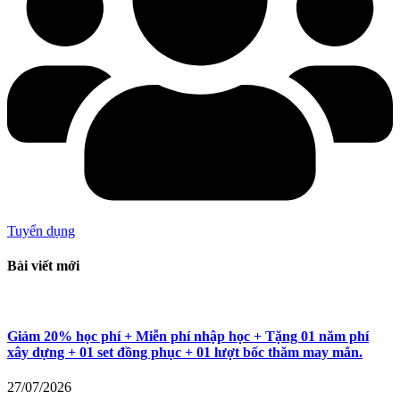
Tuyển dụng
Bài viết mới
Giảm 20% học phí + Miễn phí nhập học + Tặng 01 năm phí
xây dựng + 01 set đồng phục + 01 lượt bốc thăm may mắn.
27/07/2026