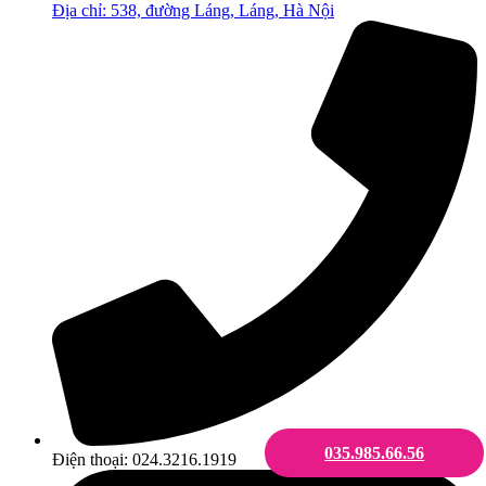
Địa chỉ: 538, đường Láng, Láng, Hà Nội
035.985.66.56
Điện thoại: 024.3216.1919