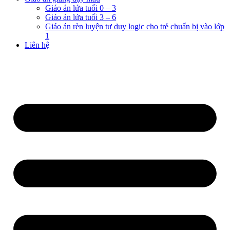
Giáo án lứa tuổi 0 – 3
Giáo án lứa tuổi 3 – 6
Giáo án rèn luyện tư duy logic cho trẻ chuẩn bị vào lớp
1
Liên hệ