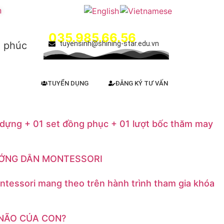
m
Hotline:
035.985.66.56
h phúc
tuyensinh@shining-star.edu.vn
TUYỂN DỤNG
ĐĂNG KÝ TƯ VẤN
 dựng + 01 set đồng phục + 01 lượt bốc thăm may
ƯỚNG DẪN MONTESSORI
ntessori mang theo trên hành trình tham gia khóa
Ộ NÃO CỦA CON?