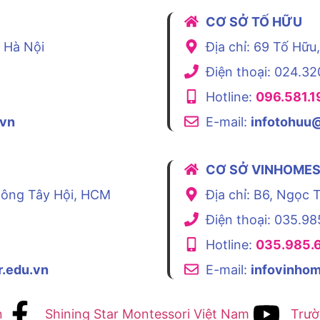
CƠ SỞ TỐ HỮU
, Hà Nội
Địa chỉ: 69 Tố Hữu
Điện thoại: 024.32
Hotline:
096.581.1
.vn
E-mail:
infotohuu@
CƠ SỞ VINHOMES
Thông Tây Hội, HCM
Địa chỉ: B6, Ngọc 
Điện thoại: 035.98
Hotline:
035.985.
r.edu.vn
E-mail:
infovinhom
n
Shining Star Montessori Việt Nam
Trườ