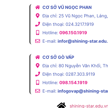
CƠ SỞ VŨ NGỌC PHAN
Địa chỉ: 25 Vũ Ngọc Phan, Láng
Điện thoại: 024.3217.1919
Hotline:
096.150.1919
E-mail:
infor@shining-star.edu
CƠ SỞ GÒ VẤP
Địa chỉ: 80 Nguyễn Văn Khối, 
Điện thoại: 0287.303.9119
Hotline:
098.154.1919
E-mail:
infogovap@shining-sta
shining-star.edu.v