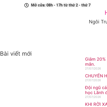
Mở cửa: 08h - 17h từ thứ 2 - thứ 7
Ngôi Tr
GIỚI THIỆU
CHƯƠNG TRÌNH HỌC
TUYỂN SINH
T
Bài viết mới
Giảm 20% h
mắn.
27/07/2026
CHUYỂN H
27/07/2026
Đội ngũ cá
học Lãnh 
27/07/2026
KHI RỜI X