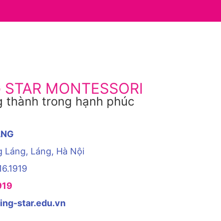
G STAR MONTESSORI
 thành trong hạnh phúc
ÁNG
g Láng, Láng, Hà Nội
16.1919
919
ing-star.edu.vn