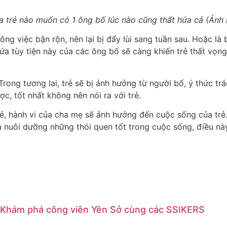
 trẻ nào muốn có 1 ông bố lúc nào cũng thất hứa cả (Ảnh 
ông việc bận rộn, nên lại bị đẩy lùi sang tuần sau. Hoặc l
hứa tùy tiện này của các ông bố sẽ càng khiến trẻ thất vọn
rong tương lai, trẻ sẽ bị ảnh hưởng từ người bố, ý thức tr
c, tốt nhất không nên nói ra với trẻ.
trẻ, hành vi của cha mẹ sẽ ảnh hưởng đến cuộc sống của trẻ
 nuôi dưỡng những thói quen tốt trong cuộc sống, điều này 
Khám phá công viên Yên Sở cùng các SSIKERS