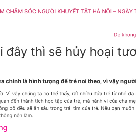
M CHĂM SÓC NGƯỜI KHUYẾT TẬT HÀ NỘI – NGÀY 
i đây thì sẽ hủy hoại tư
vừa chính là hình tượng để trẻ noi theo, vì vậy ngư
đồ. Vì vậy chúng ta có thể thấy, rất nhiều đứa trẻ từ nhỏ 
n quan đến thành tích học tập của trẻ, mà hành vi của cha 
a ông bố đều sẽ ăn sâu trong trái tim của trẻ. Nếu bạn muố
không nên làm.
ộng