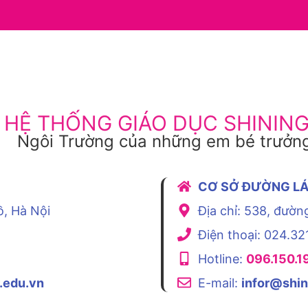
HỆ THỐNG GIÁO DỤC SHININ
Ngôi Trường của những em bé trưởng
CƠ SỞ ĐƯỜNG L
ồ, Hà Nội
Địa chỉ: 538, đườn
Điện thoại: 024.32
Hotline:
096.150.1
.edu.vn
E-mail:
infor@shin