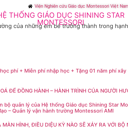
Viện Nghiên cứu Giáo dục Montessori Việt Na
HỆ THỐNG GIÁO DỤC SHINING STAR
MONTESSORI
ường của những em bé trưởng thành trong hạn
IN TỨC VÀ SỰ KIỆN
GIÁO ÁN GIẢNG DẠY MẪU
LIÊN HỆ
ọc phí + Miễn phí nhập học + Tặng 01 năm phí xây
OÁ ĐỂ ĐỒNG HÀNH – HÀNH TRÌNH CỦA NGƯỜI H
n bộ quản lý của Hệ thống Giáo dục Shining Star Mo
đạo – Quản lý vận hành trường Montessori AMI
A MÀN HÌNH, ĐIỀU DIỆU KỲ NÀO SẼ XẢY RA VỚI B