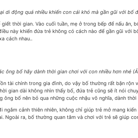
ại di động quá nhiều khiến con cái khó mà gần gũi với bố 
 giết thời gian. Vào cuối tuần, mẹ ở trong bếp để nấu ăn, b
iều này khiến đứa trẻ không có cách nào để gần gũi với bố
xa cách nhau..
ác ông bố hãy dành thời gian chơi với con nhiều hơn nhé (Ả
n tài chính trong gia đình, do vậy bố thường rất bận rộn v
ời gian dài không nhìn thấy bố, đứa trẻ cũng sẽ ít nói chuyệ
ững ông bố nên bỏ qua những cuộc nhậu vô nghĩa, dành thời 
đi ngắm cảnh thiên nhiên, không chỉ giúp trẻ mở mang kiến t
i. Ngoài ra, bố thường quan tâm và chơi với trẻ sẽ giúp c