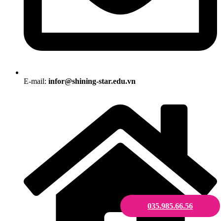
E-mail:
infor@shining-star.edu.vn
035.985.66.56