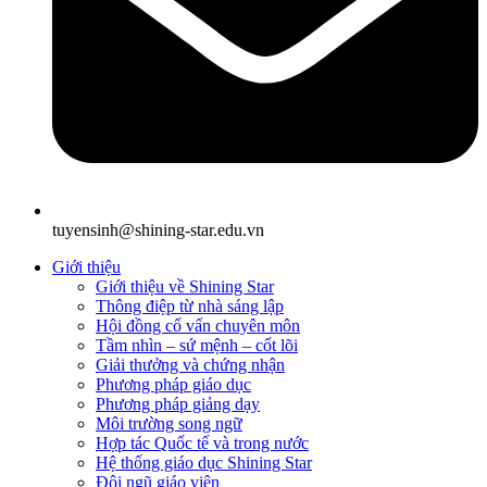
tuyensinh@shining-star.edu.vn
Giới thiệu
Giới thiệu về Shining Star
Thông điệp từ nhà sáng lập
Hội đồng cố vấn chuyên môn
Tầm nhìn – sứ mệnh – cốt lõi
Giải thưởng và chứng nhận
Phương pháp giáo dục
Phương pháp giảng dạy
Môi trường song ngữ
Hợp tác Quốc tế và trong nước
Hệ thống giáo dục Shining Star
Đội ngũ giáo viên