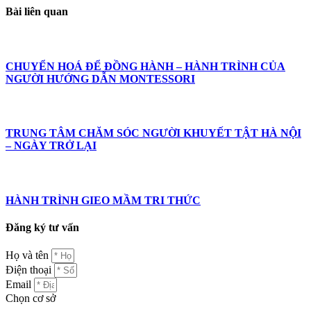
Bài liên quan
CHUYỂN HOÁ ĐỂ ĐỒNG HÀNH – HÀNH TRÌNH CỦA
NGƯỜI HƯỚNG DẪN MONTESSORI
TRUNG TÂM CHĂM SÓC NGƯỜI KHUYẾT TẬT HÀ NỘI
– NGÀY TRỞ LẠI
HÀNH TRÌNH GIEO MẦM TRI THỨC
Đăng ký tư vấn
Họ và tên
Điện thoại
Email
Chọn cơ sở