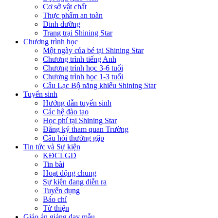
Cơ sở vật chất
Thực phẩm an toàn
Dinh dưỡng
Trang trại Shining Star
Chương trình học
Một ngày của bé tại Shining Star
Chương trình tiếng Anh
Chương trình học 3-6 tuổi
Chương trình học 1-3 tuổi
Câu Lạc Bộ năng khiếu Shining Star
Tuyển sinh
Hướng dẫn tuyển sinh
Các hệ đào tạo
Học phí tại Shining Star
Đăng ký tham quan Trường
Câu hỏi thường gặp
Tin tức và Sự kiện
KĐCLGD
Tin bài
Hoạt động chung
Sự kiện đang diễn ra
Tuyển dụng
Báo chí
Từ thiện
Giáo án giảng dạy mẫu