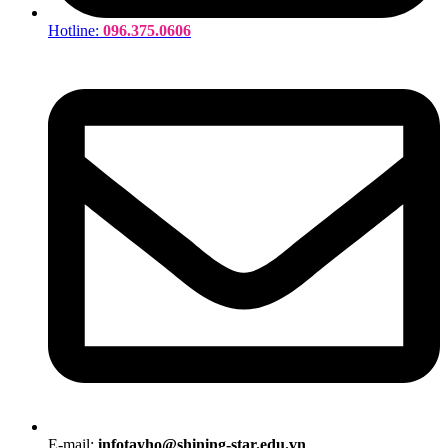
Hotline:
096.375.0606
E-mail:
infotayho@shining-star.edu.vn