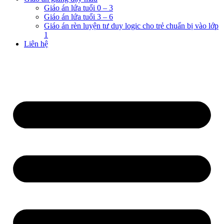
Giáo án lứa tuổi 0 – 3
Giáo án lứa tuổi 3 – 6
Giáo án rèn luyện tư duy logic cho trẻ chuẩn bị vào lớp
1
Liên hệ