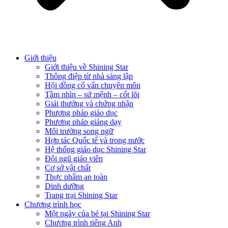
Giới thiệu
Giới thiệu về Shining Star
Thông điệp từ nhà sáng lập
Hội đồng cố vấn chuyên môn
Tầm nhìn – sứ mệnh – cốt lõi
Giải thưởng và chứng nhận
Phương pháp giáo dục
Phương pháp giảng dạy
Môi trường song ngữ
Hợp tác Quốc tế và trong nước
Hệ thống giáo dục Shining Star
Đội ngũ giáo viên
Cơ sở vật chất
Thực phẩm an toàn
Dinh dưỡng
Trang trại Shining Star
Chương trình học
Một ngày của bé tại Shining Star
Chương trình tiếng Anh