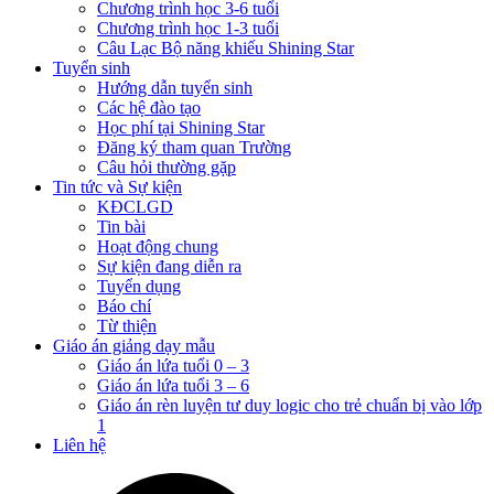
Chương trình học 3-6 tuổi
Chương trình học 1-3 tuổi
Câu Lạc Bộ năng khiếu Shining Star
Tuyển sinh
Hướng dẫn tuyển sinh
Các hệ đào tạo
Học phí tại Shining Star
Đăng ký tham quan Trường
Câu hỏi thường gặp
Tin tức và Sự kiện
KĐCLGD
Tin bài
Hoạt động chung
Sự kiện đang diễn ra
Tuyển dụng
Báo chí
Từ thiện
Giáo án giảng dạy mẫu
Giáo án lứa tuổi 0 – 3
Giáo án lứa tuổi 3 – 6
Giáo án rèn luyện tư duy logic cho trẻ chuẩn bị vào lớp
1
Liên hệ