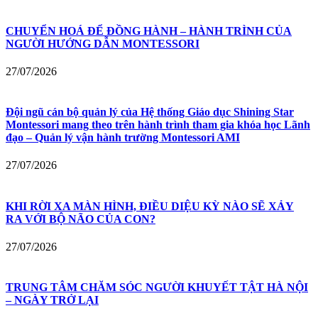
CHUYỂN HOÁ ĐỂ ĐỒNG HÀNH – HÀNH TRÌNH CỦA
NGƯỜI HƯỚNG DẪN MONTESSORI
27/07/2026
Đội ngũ cán bộ quản lý của Hệ thống Giáo dục Shining Star
Montessori mang theo trên hành trình tham gia khóa học Lãnh
đạo – Quản lý vận hành trường Montessori AMI
27/07/2026
KHI RỜI XA MÀN HÌNH, ĐIỀU DIỆU KỲ NÀO SẼ XẢY
RA VỚI BỘ NÃO CỦA CON?
27/07/2026
TRUNG TÂM CHĂM SÓC NGƯỜI KHUYẾT TẬT HÀ NỘI
– NGÀY TRỞ LẠI