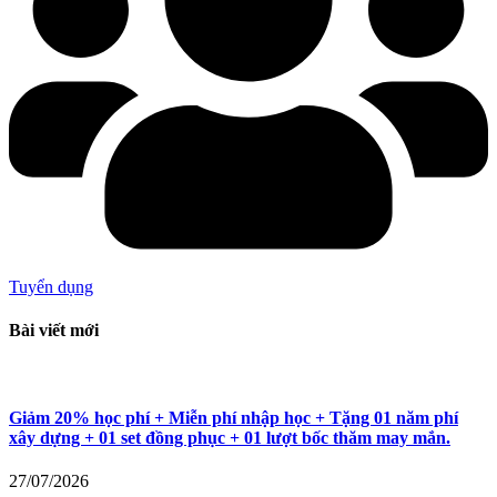
Tuyển dụng
Bài viết mới
Giảm 20% học phí + Miễn phí nhập học + Tặng 01 năm phí
xây dựng + 01 set đồng phục + 01 lượt bốc thăm may mắn.
27/07/2026