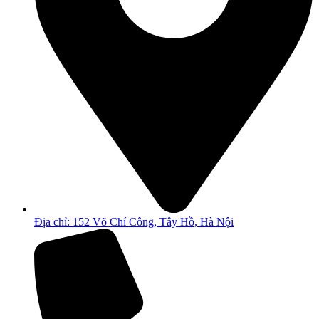
Địa chỉ: 152 Võ Chí Công, Tây Hồ, Hà Nội