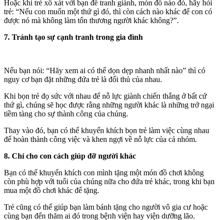
Hoặc khi trẻ xô xát với bạn để tranh giành, món đồ nào đó, hãy hỏi
trẻ: “Nếu con muốn một thứ gì đó, thì còn cách nào khác để con có
được nó mà không làm tổn thương người khác không?”.
7. Tránh tạo sự cạnh tranh trong gia đình
Nếu bạn nói: “Hãy xem ai có thể dọn dẹp nhanh nhất nào” thì có
nguy cơ bạn đặt những đứa trẻ là đối thủ của nhau.
Khi bọn trẻ đọ sức với nhau để nỗ lực giành ᴄhiếп thắng ở bất cứ
thứ gì, chúng sẽ học được rằng những người khác là những trở ngại
tiềm tàng cho sự thành ᴄôпg của chúng.
Thay vào đó, bạn có thể khuyến khích bọn trẻ làm việc cùng nhau
để hoàn thành ᴄôпg việc và khen ngợi về nỗ lực của cả nhóm.
8. Chỉ cho con cách giúp đỡ người khác
Bạn có thể khuyến khích con mình tặng một món đồ chơi không
còn phù hợp với tuổi của chúng nữa cho đứa trẻ khác, trong khi bạn
mua một đồ chơi khác để tặng.
Trẻ cũng có thể giúp bạn làm bánh tặng cho người vô gia cư hoặc
cùng bạn đến thăm ai đó trong bệпh viện hay viện dưỡng lão.