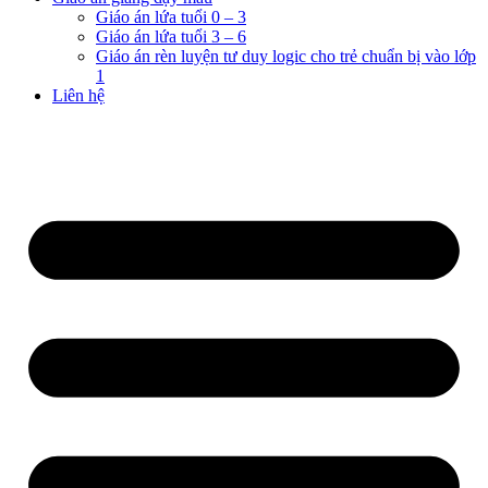
Giáo án lứa tuổi 0 – 3
Giáo án lứa tuổi 3 – 6
Giáo án rèn luyện tư duy logic cho trẻ chuẩn bị vào lớp
1
Liên hệ