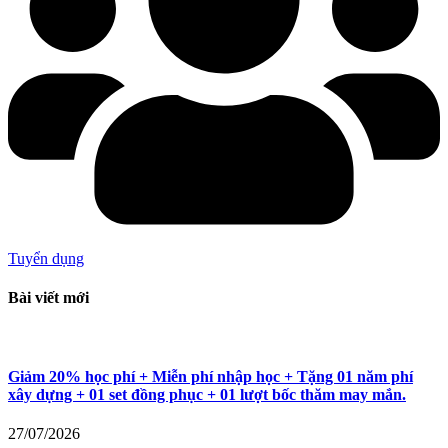
Tuyển dụng
Bài viết mới
Giảm 20% học phí + Miễn phí nhập học + Tặng 01 năm phí
xây dựng + 01 set đồng phục + 01 lượt bốc thăm may mắn.
27/07/2026