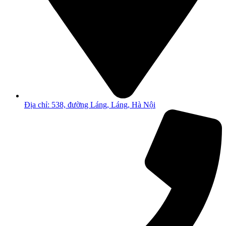
Địa chỉ: 538, đường Láng, Láng, Hà Nội