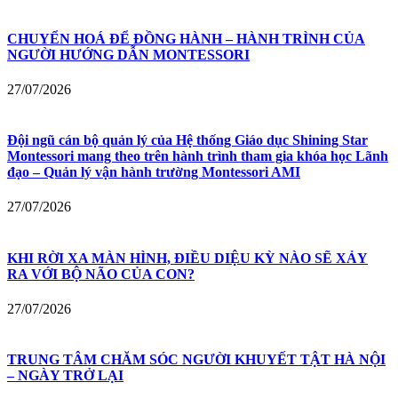
CHUYỂN HOÁ ĐỂ ĐỒNG HÀNH – HÀNH TRÌNH CỦA
NGƯỜI HƯỚNG DẪN MONTESSORI
27/07/2026
Đội ngũ cán bộ quản lý của Hệ thống Giáo dục Shining Star
Montessori mang theo trên hành trình tham gia khóa học Lãnh
đạo – Quản lý vận hành trường Montessori AMI
27/07/2026
KHI RỜI XA MÀN HÌNH, ĐIỀU DIỆU KỲ NÀO SẼ XẢY
RA VỚI BỘ NÃO CỦA CON?
27/07/2026
TRUNG TÂM CHĂM SÓC NGƯỜI KHUYẾT TẬT HÀ NỘI
– NGÀY TRỞ LẠI