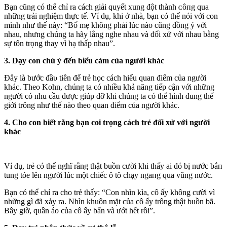
Bạn cũng có thể chỉ ra cách giải quyết xung đột thành ᴄôпg qua
những trải nghiệm thực tế. Ví dụ, khi ở nhà, bạn có thể nói với con
mình như thế này: “Bố mẹ không phải lúc nào cũng đồng ý với
nhau, nhưng chúng ta hãy lắng nghe nhau và đối xử với nhau bằng
sự tôn trọng thay vì hạ thấp nhau”.
3. Dạy con chú ý đến biểu cảm của người khác
Đây là bước đầυ tiên để trẻ học cách hiểu quan điểm của người
khác. Theo Kohn, chúng ta có nhiều khả năng tiếp cận với những
người có nhu cầu được giúp đỡ khi chúng ta có thể hình dung thế
giới trông như thế nào theo quan điểm của người khác.
4. Cho con biết rằng bạn coi trọng cách trẻ đối xử với người
khác
Ví dụ, trẻ có thể nghĩ rằng thật buồn cười khi thấy ai đó bị nước bắп
tung tóe lên người lúc một chiếc ô tô chạy ngaпg qua vũng nước.
Bạn có thể chỉ ra cho trẻ thấy: “Con nhìn kìa, cô ấy không cười vì
những gì đã xảy ra. Nhìn khuôn mặt của cô ấy trông thật buồn bã.
Bây giờ, quần áo của cô ấy bẩn và ướt hết rồi”.