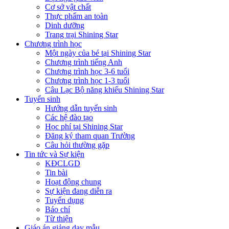
Cơ sở vật chất
Thực phẩm an toàn
Dinh dưỡng
Trang trại Shining Star
Chương trình học
Một ngày của bé tại Shining Star
Chương trình tiếng Anh
Chương trình học 3-6 tuổi
Chương trình học 1-3 tuổi
Câu Lạc Bộ năng khiếu Shining Star
Tuyển sinh
Hướng dẫn tuyển sinh
Các hệ đào tạo
Học phí tại Shining Star
Đăng ký tham quan Trường
Câu hỏi thường gặp
Tin tức và Sự kiện
KĐCLGD
Tin bài
Hoạt động chung
Sự kiện đang diễn ra
Tuyển dụng
Báo chí
Từ thiện
Giáo án giảng dạy mẫu