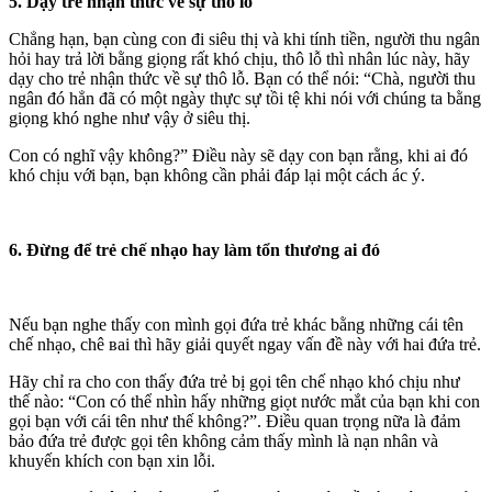
5. Dạy trẻ nhận thức về sự thô lỗ
Chẳng hạn, bạn cùng con đi siêu thị và khi tính tiền, người thu ngân
hỏi hay trả lời bằng giọng rất khó chịu, thô lỗ thì nhân lúc này, hãy
dạy cho trẻ nhận thức về sự thô lỗ. Bạn có thể nói: “Chà, người thu
ngân đó hẳn đã có một ngày thực sự tồi tệ khi nói với chúng ta bằng
giọng khó nghe như vậy ở siêu thị.
Con có nghĩ vậy không?” Điều này sẽ dạy con bạn rằng, khi ai đó
khó chịu với bạn, bạn không cần phải đáp lại một cách ác ý.
6. Đừng để trẻ chế nhạo hay làm tổn thương ai đó
Nếu bạn nghe thấy con mình gọi đứa trẻ khác bằng những cái tên
chế nhạo, chê ʙai thì hãy giải quyết ngay vấn đề này với hai đứa trẻ.
Hãy chỉ ra cho con thấy đứa trẻ bị gọi tên chế nhạo khó chịu như
thế nào: “Con có thể nhìn hấy những giọt nước mắt của bạn khi con
gọi bạn với cái tên như thế không?”. Điều quan trọng nữa là đảm
bảo đứa trẻ được gọi tên không cảm thấy mình là nạn nhân và
khuyến khích con bạn xin lỗi.