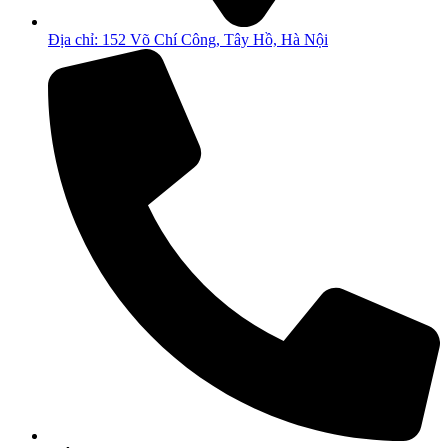
Địa chỉ: 152 Võ Chí Công, Tây Hồ, Hà Nội