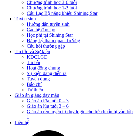
Chương trình học 3-6 tuổi
Chương trình học 1-3 tuổi
Câu Lạc Bộ năng khiếu Shining Star
Tuyển sinh
Hướng dẫn tuyển sinh
Các hệ đào tạo
Học phí tại Shining Star
Đăng ký tham quan Trường
Câu hỏi thường gặp
Tin tức và Sự kiện
KĐCLGD
Tin bài
Hoạt động chung
Sự kiện đang diễn ra
Tuyển dụng
Báo chí
Từ thiện
Giáo án giảng dạy mẫu
Giáo án lứa tuổi 0 – 3
Giáo án lứa tuổi 3 – 6
Giáo án rèn luyện tư duy logic cho trẻ chuẩn bị vào lớp
1
Liên hệ