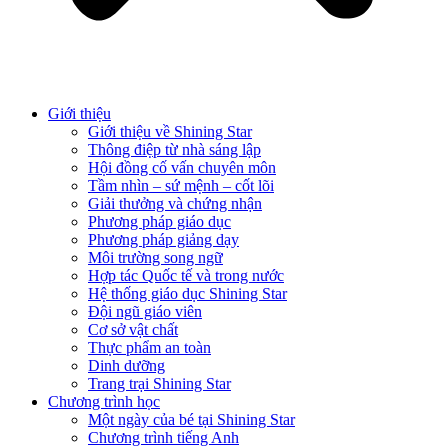
Giới thiệu
Giới thiệu về Shining Star
Thông điệp từ nhà sáng lập
Hội đồng cố vấn chuyên môn
Tầm nhìn – sứ mệnh – cốt lõi
Giải thưởng và chứng nhận
Phương pháp giáo dục
Phương pháp giảng dạy
Môi trường song ngữ
Hợp tác Quốc tế và trong nước
Hệ thống giáo dục Shining Star
Đội ngũ giáo viên
Cơ sở vật chất
Thực phẩm an toàn
Dinh dưỡng
Trang trại Shining Star
Chương trình học
Một ngày của bé tại Shining Star
Chương trình tiếng Anh