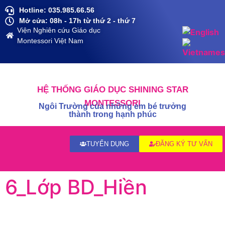
Hotline: 035.985.66.56
Mở cửa: 08h - 17h từ thứ 2 - thứ 7
Viện Nghiên cứu Giáo dục
Montessori Việt Nam
HỆ THỐNG GIÁO DỤC SHINING STAR
MONTESSORI
Ngôi Trường của những em bé trưởng
thành trong hạnh phúc
TUYỂN DỤNG
ĐĂNG KÝ TƯ VẤN
6_Lớp BD_Hiền