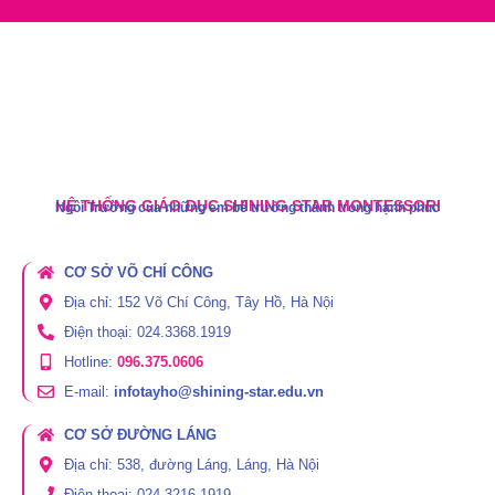
HỆ THỐNG GIÁO DỤC SHINING STAR MONTESSORI
Ngôi Trường của những em bé trưởng thành trong hạnh phúc
CƠ SỞ VÕ CHÍ CÔNG
Địa chỉ: 152 Võ Chí Công, Tây Hồ, Hà Nội
Điện thoại: 024.3368.1919
Hotline:
096.375.0606
E-mail:
infotayho@shining-star.edu.vn
CƠ SỞ ĐƯỜNG LÁNG
Địa chỉ: 538, đường Láng, Láng, Hà Nội
Điện thoại: 024.3216.1919