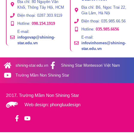
Địa chỉ: 80 Nguyễn Văn
Khối, Thông Tây Hội, HCM
Địa chỉ: B6, Ngọc Trai 22,
Gia Lâm, Hà Nội
Điện thoại: 0287.303.9119
Điện thoại: 035.985.66.56
Hotline:
098.154.1919
Hotline:
035.985.6656
E-mail:
infogovap@shining-
E-mail:
star.edu.vn
infovinhomes@shining-
star.edu.vn
shining-star.edu.vn
Shining Star Montessori Việt Nam
Trường Mầm Non Shining Star
2©17. Trường Mầm Non Shining Star
Web design: phongluudesign