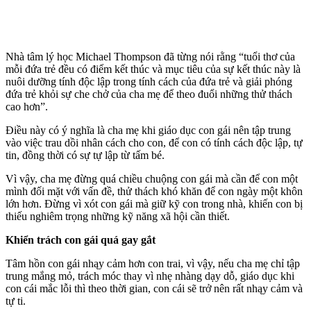
Nhà tâm lý học Michael Thompson đã từng nói rằng “tuổi thơ của
mỗi đứa trẻ đều có điểm kết thúc và mục tiêu của sự kết thúc này là
nuôi dưỡng tính độc lập trong tính cách của đứa trẻ và giải phóng
đứa trẻ khỏi sự che chở của cha mẹ để theo đuổi những thử thách
cao hơn”.
Điều này có ý nghĩa là cha mẹ khi giáo dục con gái nên tập trung
vào việc trau dồi nhân cách cho con, để con có tính cách độc lập, tự
tin, đồng thời có sự tự lập từ tấm bé.
Vì vậy, cha mẹ đừng quá chiều chuộng con gái mà cần để con một
mình đối mặt với vấn đề, thử thách khó khăn để con ngày một khôn
lớn hơn. Đừng vì xót con gái mà giữ kỹ con trong nhà, khiến con bị
thiếu nghiêm trọng những kỹ năng xã hội cần thiết.
Khiển trách con gái quá gay gắt
Tâm hồn con gái nhąy ᴄảm hơn con trai, vì vậy, nếu cha mẹ chỉ tập
trung mắng mỏ, trách móc thay vì nhẹ nhàng dạy dỗ, giáo dục khi
con cái mắc lỗi thì theo thời gian, con cái sẽ trở nên rất nhąy ᴄảm và
tự ti.