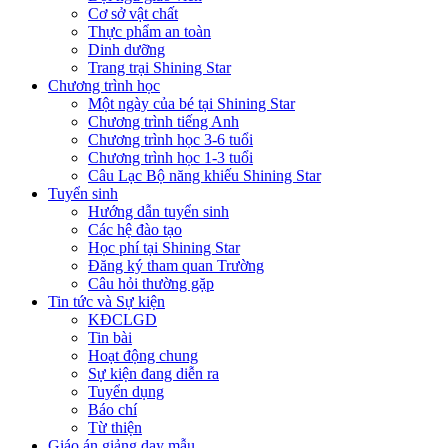
Cơ sở vật chất
Thực phẩm an toàn
Dinh dưỡng
Trang trại Shining Star
Chương trình học
Một ngày của bé tại Shining Star
Chương trình tiếng Anh
Chương trình học 3-6 tuổi
Chương trình học 1-3 tuổi
Câu Lạc Bộ năng khiếu Shining Star
Tuyển sinh
Hướng dẫn tuyển sinh
Các hệ đào tạo
Học phí tại Shining Star
Đăng ký tham quan Trường
Câu hỏi thường gặp
Tin tức và Sự kiện
KĐCLGD
Tin bài
Hoạt động chung
Sự kiện đang diễn ra
Tuyển dụng
Báo chí
Từ thiện
Giáo án giảng dạy mẫu