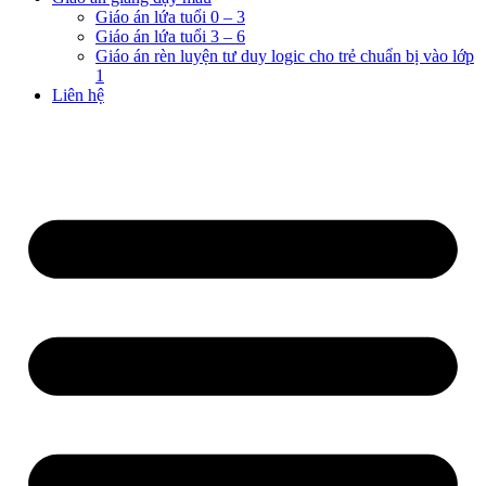
Giáo án lứa tuổi 0 – 3
Giáo án lứa tuổi 3 – 6
Giáo án rèn luyện tư duy logic cho trẻ chuẩn bị vào lớp
1
Liên hệ