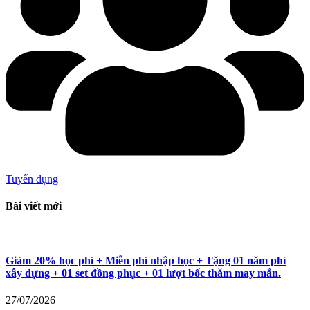
Tuyển dụng
Bài viết mới
Giảm 20% học phí + Miễn phí nhập học + Tặng 01 năm phí
xây dựng + 01 set đồng phục + 01 lượt bốc thăm may mắn.
27/07/2026