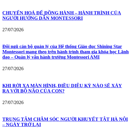
CHUYỂN HOÁ ĐỂ ĐỒNG HÀNH – HÀNH TRÌNH CỦA
NGƯỜI HƯỚNG DẪN MONTESSORI
27/07/2026
Đội ngũ cán bộ quản lý của Hệ thống Giáo dục Shining Star
Montessori mang theo trên hành trình tham gia khóa học Lãnh
đạo – Quản lý vận hành trường Montessori AMI
27/07/2026
KHI RỜI XA MÀN HÌNH, ĐIỀU DIỆU KỲ NÀO SẼ XẢY
RA VỚI BỘ NÃO CỦA CON?
27/07/2026
TRUNG TÂM CHĂM SÓC NGƯỜI KHUYẾT TẬT HÀ NỘI
– NGÀY TRỞ LẠI