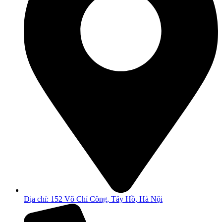
Địa chỉ: 152 Võ Chí Công, Tây Hồ, Hà Nội