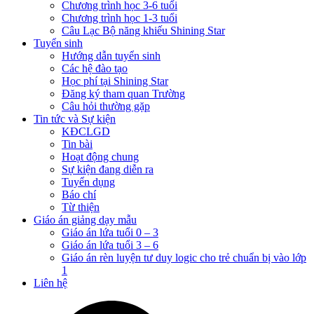
Chương trình học 3-6 tuổi
Chương trình học 1-3 tuổi
Câu Lạc Bộ năng khiếu Shining Star
Tuyển sinh
Hướng dẫn tuyển sinh
Các hệ đào tạo
Học phí tại Shining Star
Đăng ký tham quan Trường
Câu hỏi thường gặp
Tin tức và Sự kiện
KĐCLGD
Tin bài
Hoạt động chung
Sự kiện đang diễn ra
Tuyển dụng
Báo chí
Từ thiện
Giáo án giảng dạy mẫu
Giáo án lứa tuổi 0 – 3
Giáo án lứa tuổi 3 – 6
Giáo án rèn luyện tư duy logic cho trẻ chuẩn bị vào lớp
1
Liên hệ