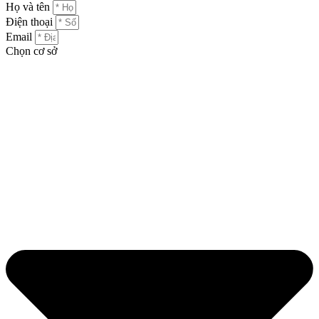
Họ và tên
Điện thoại
Email
Chọn cơ sở