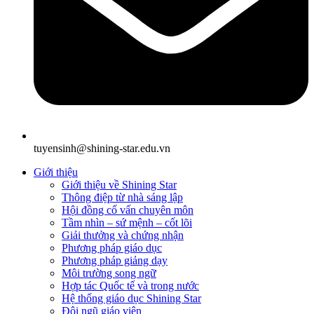
tuyensinh@shining-star.edu.vn
Giới thiệu
Giới thiệu về Shining Star
Thông điệp từ nhà sáng lập
Hội đồng cố vấn chuyên môn
Tầm nhìn – sứ mệnh – cốt lõi
Giải thưởng và chứng nhận
Phương pháp giáo dục
Phương pháp giảng dạy
Môi trường song ngữ
Hợp tác Quốc tế và trong nước
Hệ thống giáo dục Shining Star
Đội ngũ giáo viên