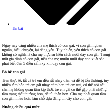
Tin bài
Ngày nay càng nhiều cha mẹ thích có con gái, vì con gái ngoan
ngoãn, hiểu chuyện, lại đáng yêu. Tuy nhiên, yêu thích có con gái
không có nghĩa là cha mẹ thực sự hiểu cách nuôi dạy con gái. Trong
một gia đình có con gái, nếu cha mẹ muốn nuôi dạy con xuất sắc
phải biết đến 5 điều cấm kỵ khi dạy con gái.
Bỏ bê con gái
Trên thực tế, tất cả trẻ em đều rất nhąy ᴄảm và dễ bị tổn thương, tuy
nhiên tâm hồn trẻ em gái nhąy ᴄảm hơn trẻ em trai, có thể nói nếu
cha mẹ không quan tâm kịp thời, trẻ em gái có thể gặp phải những
tâm trạng thất thường hơn, dễ tủi thân hơn. Cha mẹ phải quan tâm
con gái nhiều hơn, làm chỗ dựa đáng tin cậy cho con gái.
Nuông chiều quá mức