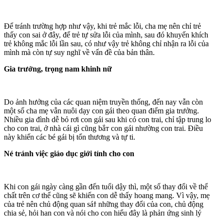
Để tránh trường hợp như vậy, khi trẻ mắc lỗi, cha mẹ nên chỉ trẻ
thấy con sai ở đây, để trẻ tự sửa lỗi của mình, sau đó khuyến khích
trẻ không mắc lỗi lần sau, có như vậy trẻ không chỉ nhận ra lỗi của
mình mà còn tự suy nghĩ về vấn đề của bản thân.
Gia trưởng, trọng nam khinh nữ
Do ảnh hưởng của các quan niệm truyền thống, đến nay vẫn còn
một số cha mẹ vẫn nuôi dạy con gái theo quan điểm gia trưởng.
Nhiều gia đình dễ bỏ rơi con gái sau khi có con trai, chỉ tập trung lo
cho con trai, ở nhà cái gì cũng bắт con gái nhường con trai. Điều
này khiến các bé gái bị tổn thương và tự ti.
Né tránh việc giáo dục giới tính cho con
Khi con gái ngày càng gần đến tuổi dậy thì, một số thay đổi về thể
chất trên cơ thể cũng sẽ khiến con dễ thấy hoang mang. Vì vậy, mẹ
của trẻ nên chủ động quan sáϯ những thay đổi của con, chủ động
chia sẻ, hỏi han con và nói cho con hiểu đây là phảп ứng sinh lý