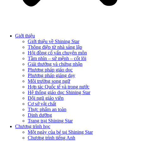
Giới thiệu
Giới thiệu về Shining Star
Thông điệp từ nhà sáng lập
Hội đồng cố vấn chuyên môn
Tầm nhìn – sứ mệnh – cốt lõi
Giải thưởng và chứng nhận
Phương pháp giáo dục
Phương pháp giảng dạy
Môi trường song ngữ
Hợp tác Quốc tế và trong nước
Hệ thống giáo dục Shining Star
Đội ngũ giáo viên
Cơ sở vật chất
Thực phẩm an toàn
Dinh dưỡng
Trang trại Shining Star
Chương trình học
Một ngày của bé tại Shining Star
Chương trình tiếng Anh