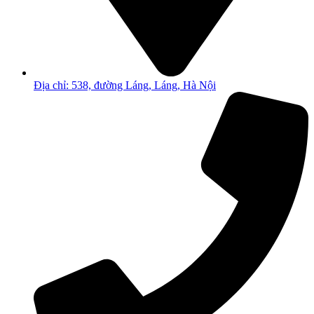
Địa chỉ: 538, đường Láng, Láng, Hà Nội