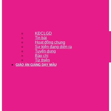
KĐCLGD
Tin bài
Hoạt động chung
Sự kiện đang diễn ra
Tuyển dụng
Báo chí
Từ thiện
GIÁO ÁN GIẢNG DẠY MẪU