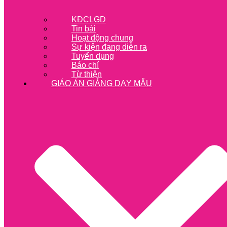
KĐCLGD
Tin bài
Hoạt động chung
Sự kiện đang diễn ra
Tuyển dụng
Báo chí
Từ thiện
GIÁO ÁN GIẢNG DẠY MẪU