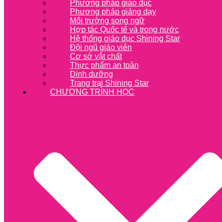
Phương pháp giáo dục
Phương pháp giảng dạy
Môi trường song ngữ
Hợp tác Quốc tế và trong nước
Hệ thống giáo dục Shining Star
Đội ngũ giáo viên
Cơ sở vật chất
Thực phẩm an toàn
Dinh dưỡng
Trang trại Shining Star
CHƯƠNG TRÌNH HỌC