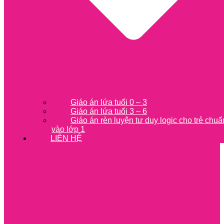
Giáo án lứa tuổi 0 – 3
Giáo án lứa tuổi 3 – 6
Giáo án rèn luyện tư duy logic cho trẻ chuẩ
vào lớp 1
LIÊN HỆ