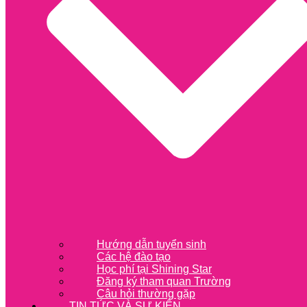
Hướng dẫn tuyển sinh
Các hệ đào tạo
Học phí tại Shining Star
Đăng ký tham quan Trường
Câu hỏi thường gặp
TIN TỨC VÀ SỰ KIỆN