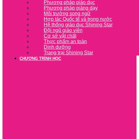
Phương pháp giáo dục
Phương pháp giảng dạy
Môi trường song ngữ
Hợp tác Quốc tế và trong nước
Hệ thống giáo dục Shining Star
Đội ngũ giáo viên
Cơ sở vật chất
Thực phẩm an toàn
Dinh dưỡng
Trang trại Shining Star
CHƯƠNG TRÌNH HỌC