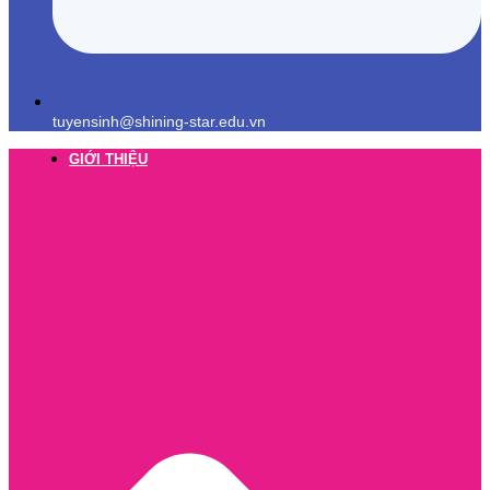
tuyensinh@shining-star.edu.vn
GIỚI THIỆU