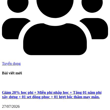
Tuyển dụng
Bài viết mới
Giảm 20% học phí + Miễn phí nhập học + Tặng 01 năm phí
xây dựng + 01 set đồng phục + 01 lượt bốc thăm may mắn.
27/07/2026