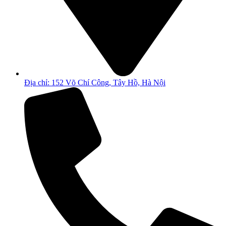
Địa chỉ: 152 Võ Chí Công, Tây Hồ, Hà Nội