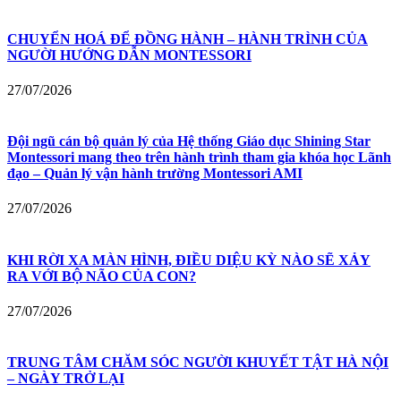
CHUYỂN HOÁ ĐỂ ĐỒNG HÀNH – HÀNH TRÌNH CỦA
NGƯỜI HƯỚNG DẪN MONTESSORI
27/07/2026
Đội ngũ cán bộ quản lý của Hệ thống Giáo dục Shining Star
Montessori mang theo trên hành trình tham gia khóa học Lãnh
đạo – Quản lý vận hành trường Montessori AMI
27/07/2026
KHI RỜI XA MÀN HÌNH, ĐIỀU DIỆU KỲ NÀO SẼ XẢY
RA VỚI BỘ NÃO CỦA CON?
27/07/2026
TRUNG TÂM CHĂM SÓC NGƯỜI KHUYẾT TẬT HÀ NỘI
– NGÀY TRỞ LẠI