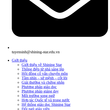
tuyensinh@shining-star.edu.vn
Giới thiệu
Giới thiệu về Shining Star
Thông điệp từ nhà sáng lập
Hội đồng cố vấn chuyên môn
Tầm nhìn – sứ mệnh – cốt lõi
Giải thưởng và chứng nhận
Phương pháp giáo dục
Phương pháp giảng dạy
Môi trường song ngữ
Hợp tác Quốc tế và trong nước
Hệ thống giáo dục Shining Star
Đội ngũ giáo viên