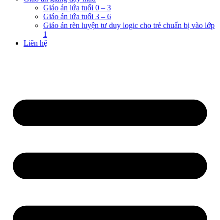
Giáo án lứa tuổi 0 – 3
Giáo án lứa tuổi 3 – 6
Giáo án rèn luyện tư duy logic cho trẻ chuẩn bị vào lớp
1
Liên hệ