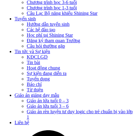
Chương trình học 3-6 tuổi
Chương trình học 1-3 tuổi
Câu Lạc Bộ năng khiếu Shining Star
Tuyển sinh
Hướng dẫn tuyển sinh
Các hệ đào tạo
Học phí tại Shining Star
Đăng ký tham quan Trường
Câu hỏi thường gặp
Tin tức và Sự kiện
KĐCLGD
Tin bài
Hoạt động chung
Sự kiện đang diễn ra
Tuyển dụng
Báo chí
Từ thiện
Giáo án giảng dạy mẫu
Giáo án lứa tuổi 0 – 3
Giáo án lứa tuổi 3 – 6
Giáo án rèn luyện tư duy logic cho trẻ chuẩn bị vào lớp
1
Liên hệ