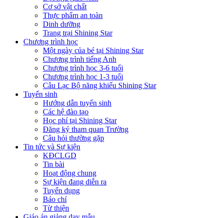
Cơ sở vật chất
Thực phẩm an toàn
Dinh dưỡng
Trang trại Shining Star
Chương trình học
Một ngày của bé tại Shining Star
Chương trình tiếng Anh
Chương trình học 3-6 tuổi
Chương trình học 1-3 tuổi
Câu Lạc Bộ năng khiếu Shining Star
Tuyển sinh
Hướng dẫn tuyển sinh
Các hệ đào tạo
Học phí tại Shining Star
Đăng ký tham quan Trường
Câu hỏi thường gặp
Tin tức và Sự kiện
KĐCLGD
Tin bài
Hoạt động chung
Sự kiện đang diễn ra
Tuyển dụng
Báo chí
Từ thiện
Giáo án giảng dạy mẫu