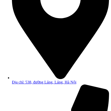
Địa chỉ: 538, đường Láng, Láng, Hà Nội