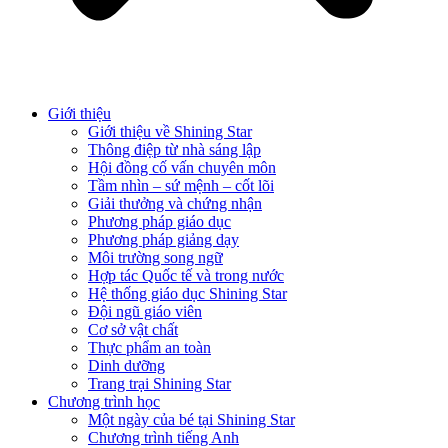
Giới thiệu
Giới thiệu về Shining Star
Thông điệp từ nhà sáng lập
Hội đồng cố vấn chuyên môn
Tầm nhìn – sứ mệnh – cốt lõi
Giải thưởng và chứng nhận
Phương pháp giáo dục
Phương pháp giảng dạy
Môi trường song ngữ
Hợp tác Quốc tế và trong nước
Hệ thống giáo dục Shining Star
Đội ngũ giáo viên
Cơ sở vật chất
Thực phẩm an toàn
Dinh dưỡng
Trang trại Shining Star
Chương trình học
Một ngày của bé tại Shining Star
Chương trình tiếng Anh