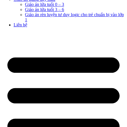
Giáo án lứa tuổi 0 – 3
Giáo án lứa tuổi 3 – 6
Giáo án rèn luyện tư duy logic cho trẻ chuẩn bị vào lớp
1
Liên hệ