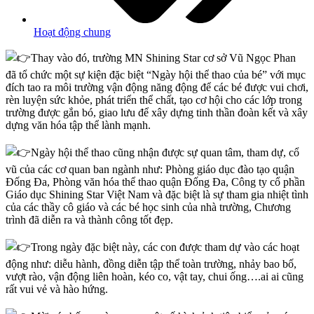
Hoạt động chung
Thay vào đó, trường MN Shining Star cơ sở Vũ Ngọc Phan
đã tổ chức một sự kiện đặc biệt “Ngày hội thể thao của bé” với mục
đích tao ra môi trường vận động năng động để các bé được vui chơi,
rèn luyện sức khỏe, phát triển thể chất, tạo cơ hội cho các lớp trong
trường được gắn bó, giao lưu để xây dựng tinh thần đoàn kết và xây
dựng văn hóa tập thể lành mạnh.
Ngày hội thể thao cũng nhận được sự quan tâm, tham dự, cổ
vũ của các cơ quan ban ngành như: Phòng giáo dục đào tạo quận
Đống Đa, Phòng văn hóa thể thao quận Đống Đa, Công ty cổ phần
Giáo dục Shining Star Việt Nam và đặc biệt là sự tham gia nhiệt tình
của các thầy cô giáo và các bé học sinh của nhà trường, Chương
trình đã diễn ra và thành công tốt đẹp.
Trong ngày đặc biệt này, các con được tham dự vào các hoạt
động như: diễu hành, đồng diễn tập thể toàn trường, nhảy bao bố,
vượt rào, vận động liên hoàn, kéo co, vật tay, chui ống….ai ai cũng
rất vui vẻ và hào hứng.