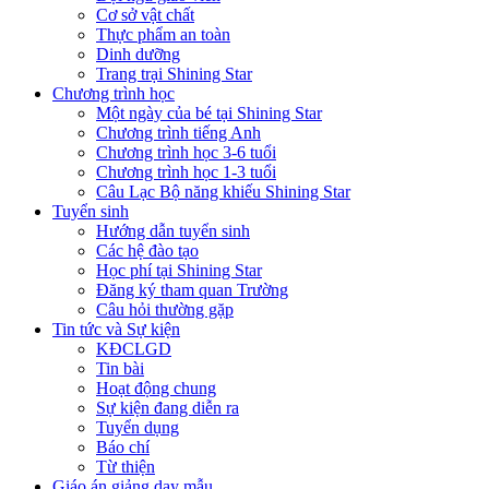
Cơ sở vật chất
Thực phẩm an toàn
Dinh dưỡng
Trang trại Shining Star
Chương trình học
Một ngày của bé tại Shining Star
Chương trình tiếng Anh
Chương trình học 3-6 tuổi
Chương trình học 1-3 tuổi
Câu Lạc Bộ năng khiếu Shining Star
Tuyển sinh
Hướng dẫn tuyển sinh
Các hệ đào tạo
Học phí tại Shining Star
Đăng ký tham quan Trường
Câu hỏi thường gặp
Tin tức và Sự kiện
KĐCLGD
Tin bài
Hoạt động chung
Sự kiện đang diễn ra
Tuyển dụng
Báo chí
Từ thiện
Giáo án giảng dạy mẫu