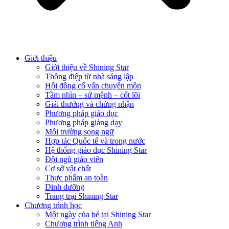
Giới thiệu
Giới thiệu về Shining Star
Thông điệp từ nhà sáng lập
Hội đồng cố vấn chuyên môn
Tầm nhìn – sứ mệnh – cốt lõi
Giải thưởng và chứng nhận
Phương pháp giáo dục
Phương pháp giảng dạy
Môi trường song ngữ
Hợp tác Quốc tế và trong nước
Hệ thống giáo dục Shining Star
Đội ngũ giáo viên
Cơ sở vật chất
Thực phẩm an toàn
Dinh dưỡng
Trang trại Shining Star
Chương trình học
Một ngày của bé tại Shining Star
Chương trình tiếng Anh