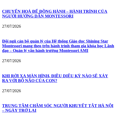
CHUYỂN HOÁ ĐỂ ĐỒNG HÀNH – HÀNH TRÌNH CỦA
NGƯỜI HƯỚNG DẪN MONTESSORI
27/07/2026
Đội ngũ cán bộ quản lý của Hệ thống Giáo dục Shining Star
Montessori mang theo trên hành trình tham gia khóa học Lãnh
đạo – Quản lý vận hành trường Montessori AMI
27/07/2026
KHI RỜI XA MÀN HÌNH, ĐIỀU DIỆU KỲ NÀO SẼ XẢY
RA VỚI BỘ NÃO CỦA CON?
27/07/2026
TRUNG TÂM CHĂM SÓC NGƯỜI KHUYẾT TẬT HÀ NỘI
– NGÀY TRỞ LẠI