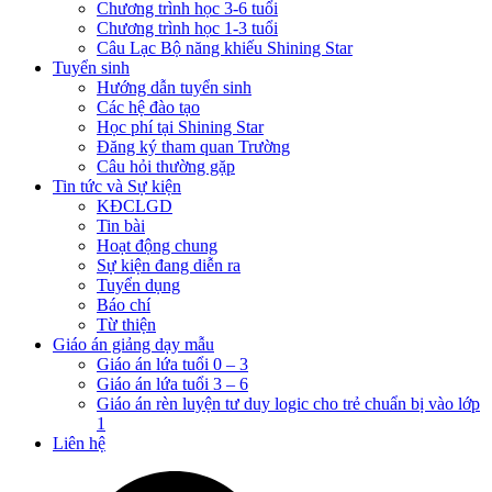
Chương trình học 3-6 tuổi
Chương trình học 1-3 tuổi
Câu Lạc Bộ năng khiếu Shining Star
Tuyển sinh
Hướng dẫn tuyển sinh
Các hệ đào tạo
Học phí tại Shining Star
Đăng ký tham quan Trường
Câu hỏi thường gặp
Tin tức và Sự kiện
KĐCLGD
Tin bài
Hoạt động chung
Sự kiện đang diễn ra
Tuyển dụng
Báo chí
Từ thiện
Giáo án giảng dạy mẫu
Giáo án lứa tuổi 0 – 3
Giáo án lứa tuổi 3 – 6
Giáo án rèn luyện tư duy logic cho trẻ chuẩn bị vào lớp
1
Liên hệ