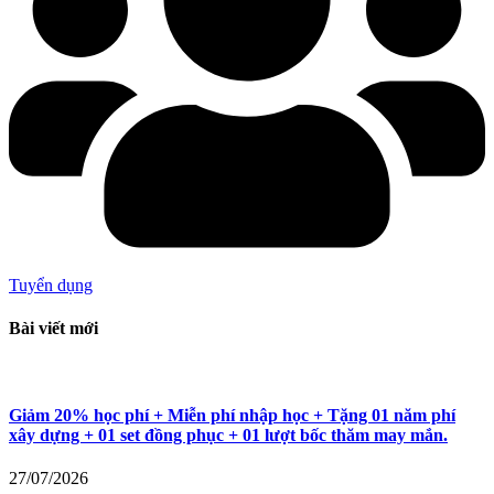
Tuyển dụng
Bài viết mới
Giảm 20% học phí + Miễn phí nhập học + Tặng 01 năm phí
xây dựng + 01 set đồng phục + 01 lượt bốc thăm may mắn.
27/07/2026