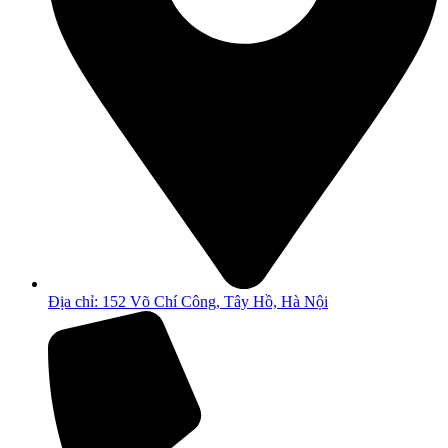
Địa chỉ: 152 Võ Chí Công, Tây Hồ, Hà Nội