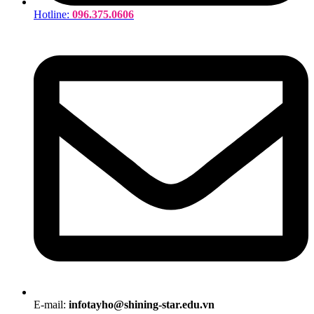
Hotline:
096.375.0606
E-mail:
infotayho@shining-star.edu.vn