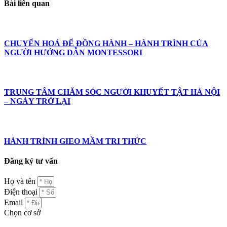
Bài liên quan
CHUYỂN HOÁ ĐỂ ĐỒNG HÀNH – HÀNH TRÌNH CỦA
NGƯỜI HƯỚNG DẪN MONTESSORI
TRUNG TÂM CHĂM SÓC NGƯỜI KHUYẾT TẬT HÀ NỘI
– NGÀY TRỞ LẠI
HÀNH TRÌNH GIEO MẦM TRI THỨC
Đăng ký tư vấn
Họ và tên
Điện thoại
Email
Chọn cơ sở