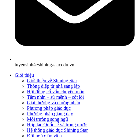
tuyensinh@shining-star.edu.vn
Giới thiệu
Giới thiệu về Shining Star
Thông điệp từ nhà sáng lập
Hội đồng cố vấn chuyên môn
Tầm nhìn – sứ mệnh – cốt lõi
Giải thưởng và chứng nhận
Phương pháp giáo dục
Phương pháp giảng dạy
Môi trường song ngữ
Hợp tác Quốc tế và trong nước
Hệ thống giáo dục Shining Star
Đội ngũ giáo viên