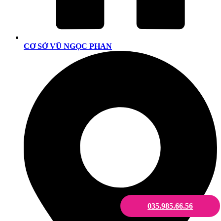
CƠ SỞ VŨ NGỌC PHAN
035.985.66.56