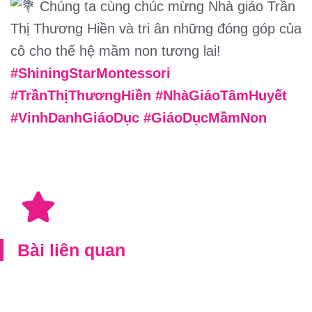
Chúng ta cùng chúc mừng Nhà giáo Trần
Thị Thương Hiền và tri ân những đóng góp của
cô cho thế hệ mầm non tương lai!
#ShiningStarMontessori
#TrầnThịThươngHiền
#NhàGiáoTâmHuyết
#VinhDanhGiáoDục
#GiáoDụcMầmNon
Bài liên quan