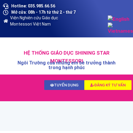
Hotline: 035.985.66.56
Mở cửa: 08h - 17h từ thứ 2 - thứ 7
Viện Nghiên cứu Giáo dục
Montessori Việt Nam
HỆ THỐNG GIÁO DỤC SHINING STAR
MONTESSORI
Ngôi Trường của những em bé trưởng thành
trong hạnh phúc
TUYỂN DỤNG
ĐĂNG KÝ TƯ VẤN