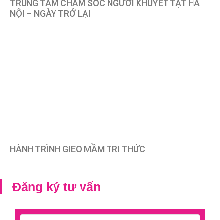
TRUNG TÂM CHĂM SÓC NGƯỜI KHUYẾT TẬT HÀ
NỘI – NGÀY TRỞ LẠI
HÀNH TRÌNH GIEO MẦM TRI THỨC
Đăng ký tư vấn