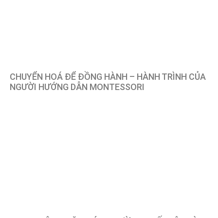
CHUYỂN HOÁ ĐỂ ĐỒNG HÀNH – HÀNH TRÌNH CỦA
NGƯỜI HƯỚNG DẪN MONTESSORI