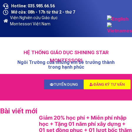
Hotline: 035.985.66.56
Mở cửa: 08h - 17h từ thứ 2 - thứ 7
Viện Nghiên cứu Giáo dục
Montessori Việt Nam
HỆ THỐNG GIÁO DỤC SHINING STAR
MONTESSORI
Ngôi Trường của những em bé trưởng thành
trong hạnh phúc
TUYỂN DỤNG
ĐĂNG KÝ TƯ VẤN
Bài viết mới
Giảm 20% học phí + Miễn phí nhập
học + Tặng 01 năm phí xây dựng +
01 set đồng phục + 01 lượt bốc thăm