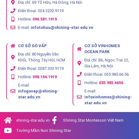
Địa chỉ: 69 Tố Hữu, Hà Đông, Hà Nội
Điện thoại: 024.3202.9119
Hotline:
096.581.1919
E-mail:
infotohuu@shining-star.edu.vn
CƠ SỞ GÒ VẤP
CƠ SỞ VINHOMES
OCEAN PARK
Địa chỉ: 80 Nguyễn Văn
Khối, Thông Tây Hội, HCM
Địa chỉ: B6, Ngọc Trai 22,
Gia Lâm, Hà Nội
Điện thoại: 0287.303.9119
Điện thoại: 035.985.66.56
Hotline:
098.154.1919
Hotline:
035.985.6656
E-mail:
infogovap@shining-
E-mail:
star.edu.vn
infovinhomes@shining-
star.edu.vn
shining-star.edu.vn
Shining Star Montessori Việt Nam
Trường Mầm Non Shining Star