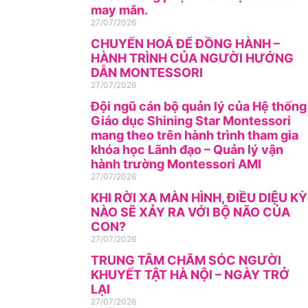
may mắn.
27/07/2026
CHUYỂN HOÁ ĐỂ ĐỒNG HÀNH –
HÀNH TRÌNH CỦA NGƯỜI HƯỚNG
DẪN MONTESSORI
27/07/2026
Đội ngũ cán bộ quản lý của Hệ thống
Giáo dục Shining Star Montessori
mang theo trên hành trình tham gia
khóa học Lãnh đạo – Quản lý vận
hành trường Montessori AMI
27/07/2026
KHI RỜI XA MÀN HÌNH, ĐIỀU DIỆU KỲ
NÀO SẼ XẢY RA VỚI BỘ NÃO CỦA
CON?
27/07/2026
TRUNG TÂM CHĂM SÓC NGƯỜI
KHUYẾT TẬT HÀ NỘI – NGÀY TRỞ
LẠI
27/07/2026