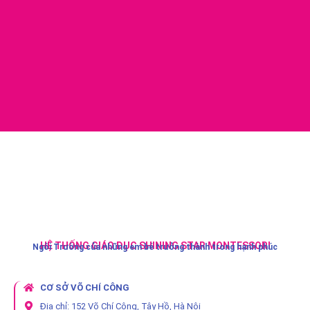
HỆ THỐNG GIÁO DỤC SHINING STAR MONTESSORI
Ngôi Trường của những em bé trưởng thành trong hạnh phúc
CƠ SỞ VÕ CHÍ CÔNG
Địa chỉ: 152 Võ Chí Công, Tây Hồ, Hà Nội