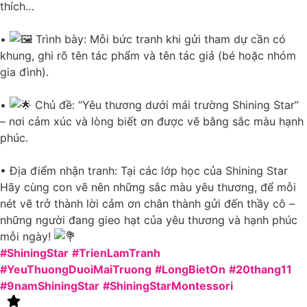
thích…
•
Trình bày: Mỗi bức tranh khi gửi tham dự cần có
khung, ghi rõ tên tác phẩm và tên tác giả (bé hoặc nhóm
gia đình).
•
Chủ đề: “Yêu thương dưới mái trường Shining Star”
– nơi cảm xúc và lòng biết ơn được vẽ bằng sắc màu hạnh
phúc.
• Địa điểm nhận tranh: Tại các lớp học của Shining Star
Hãy cùng con vẽ nên những sắc màu yêu thương, để mỗi
nét vẽ trở thành lời cảm ơn chân thành gửi đến thầy cô –
những người đang gieo hạt của yêu thương và hạnh phúc
mỗi ngày!
#ShiningStar
#TrienLamTranh
#YeuThuongDuoiMaiTruong
#LongBietOn
#20thang11
#9namShiningStar
#ShiningStarMontessori