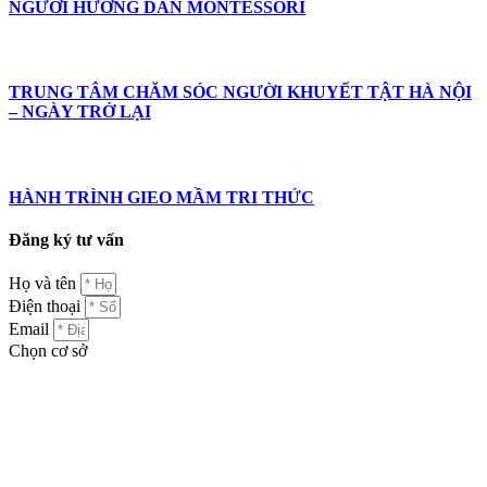
NGƯỜI HƯỚNG DẪN MONTESSORI
TRUNG TÂM CHĂM SÓC NGƯỜI KHUYẾT TẬT HÀ NỘI
– NGÀY TRỞ LẠI
HÀNH TRÌNH GIEO MẦM TRI THỨC
Đăng ký tư vấn
Họ và tên
Điện thoại
Email
Chọn cơ sở