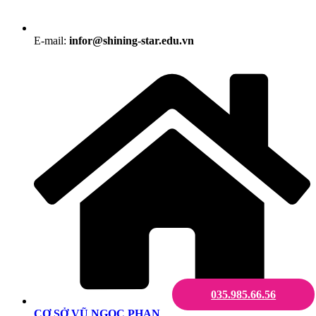
E-mail:
infor@shining-star.edu.vn
035.985.66.56
CƠ SỞ VŨ NGỌC PHAN