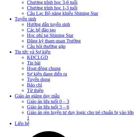
Chương trình học 3-6 tuổi
Chương trình học 1-3 tuổi
Câu Lạc Bộ năng khiếu Shining Star
Tuyển sinh
Hướng dẫn tuyển sinh
Các hệ đào tạo
Học phí tại Shining Star
Đăng ký tham quan Trường
Câu hỏi thường gặp
Tin tức và Sự kiện
KĐCLGD
Tin bài
Hoạt động chung
Sự kiện đang diễn ra
Tuyển dụng
Báo chí
Từ thiện
Giáo án giảng dạy mẫu
Giáo án lứa tuổi 0 – 3
Giáo án lứa tuổi 3 – 6
Giáo án rèn luyện tư duy logic cho trẻ chuẩn bị vào lớp
1
Liên hệ