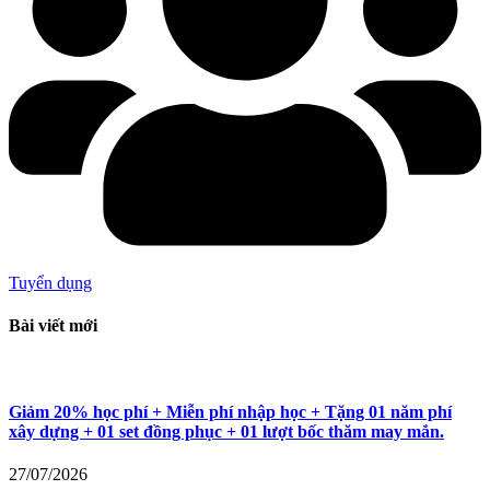
Tuyển dụng
Bài viết mới
Giảm 20% học phí + Miễn phí nhập học + Tặng 01 năm phí
xây dựng + 01 set đồng phục + 01 lượt bốc thăm may mắn.
27/07/2026