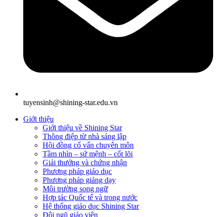
tuyensinh@shining-star.edu.vn
Giới thiệu
Giới thiệu về Shining Star
Thông điệp từ nhà sáng lập
Hội đồng cố vấn chuyên môn
Tầm nhìn – sứ mệnh – cốt lõi
Giải thưởng và chứng nhận
Phương pháp giáo dục
Phương pháp giảng dạy
Môi trường song ngữ
Hợp tác Quốc tế và trong nước
Hệ thống giáo dục Shining Star
Đội ngũ giáo viên