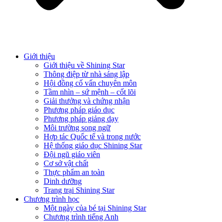
Giới thiệu
Giới thiệu về Shining Star
Thông điệp từ nhà sáng lập
Hội đồng cố vấn chuyên môn
Tầm nhìn – sứ mệnh – cốt lõi
Giải thưởng và chứng nhận
Phương pháp giáo dục
Phương pháp giảng dạy
Môi trường song ngữ
Hợp tác Quốc tế và trong nước
Hệ thống giáo dục Shining Star
Đội ngũ giáo viên
Cơ sở vật chất
Thực phẩm an toàn
Dinh dưỡng
Trang trại Shining Star
Chương trình học
Một ngày của bé tại Shining Star
Chương trình tiếng Anh