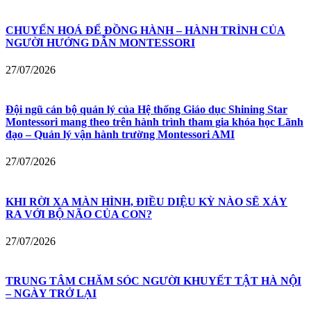
CHUYỂN HOÁ ĐỂ ĐỒNG HÀNH – HÀNH TRÌNH CỦA
NGƯỜI HƯỚNG DẪN MONTESSORI
27/07/2026
Đội ngũ cán bộ quản lý của Hệ thống Giáo dục Shining Star
Montessori mang theo trên hành trình tham gia khóa học Lãnh
đạo – Quản lý vận hành trường Montessori AMI
27/07/2026
KHI RỜI XA MÀN HÌNH, ĐIỀU DIỆU KỲ NÀO SẼ XẢY
RA VỚI BỘ NÃO CỦA CON?
27/07/2026
TRUNG TÂM CHĂM SÓC NGƯỜI KHUYẾT TẬT HÀ NỘI
– NGÀY TRỞ LẠI