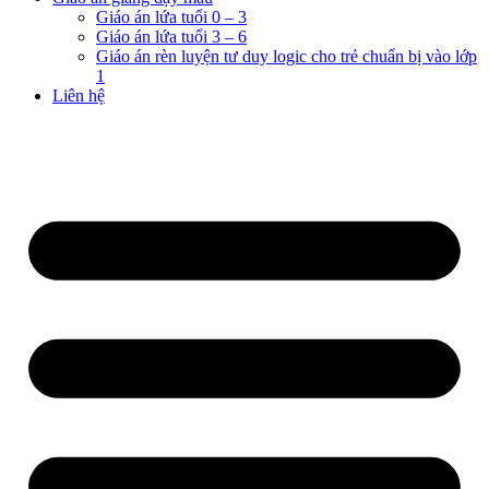
Giáo án lứa tuổi 0 – 3
Giáo án lứa tuổi 3 – 6
Giáo án rèn luyện tư duy logic cho trẻ chuẩn bị vào lớp
1
Liên hệ