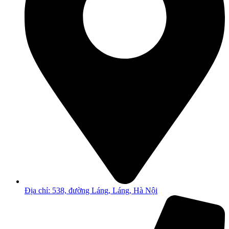
Địa chỉ: 538, đường Láng, Láng, Hà Nội