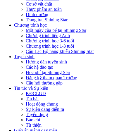
Cơ sở vật chất
Thực phẩm an toàn
Dinh dưỡng
Trang trại Shining Star
Chương trình học
Một ngày của bé tại Shining Star
Chương trình tiếng Anh
Chương trình học 3-6 tuổi
Chương trình học 1-3 tuổi
Câu Lạc Bộ năng khiếu Shining Star
Tuyển sinh
Hướng dẫn tuyển sinh
Các hệ đào tạo
Học phí tại Shining Star
Đăng ký tham quan Trường
Câu hỏi thường gặp
Tin tức và Sự kiện
KĐCLGD
Tin bài
Hoạt động chung
Sự kiện đang diễn ra
Tuyển dụng
Báo chí
Từ thiện
Giáo án giảng dạy mẫu