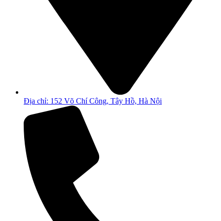
Địa chỉ: 152 Võ Chí Công, Tây Hồ, Hà Nội