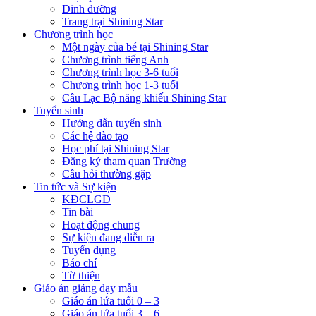
Dinh dưỡng
Trang trại Shining Star
Chương trình học
Một ngày của bé tại Shining Star
Chương trình tiếng Anh
Chương trình học 3-6 tuổi
Chương trình học 1-3 tuổi
Câu Lạc Bộ năng khiếu Shining Star
Tuyển sinh
Hướng dẫn tuyển sinh
Các hệ đào tạo
Học phí tại Shining Star
Đăng ký tham quan Trường
Câu hỏi thường gặp
Tin tức và Sự kiện
KĐCLGD
Tin bài
Hoạt động chung
Sự kiện đang diễn ra
Tuyển dụng
Báo chí
Từ thiện
Giáo án giảng dạy mẫu
Giáo án lứa tuổi 0 – 3
Giáo án lứa tuổi 3 – 6