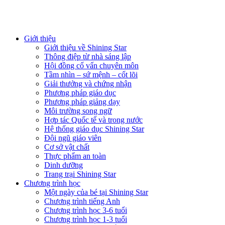
Giới thiệu
Giới thiệu về Shining Star
Thông điệp từ nhà sáng lập
Hội đồng cố vấn chuyên môn
Tầm nhìn – sứ mệnh – cốt lõi
Giải thưởng và chứng nhận
Phương pháp giáo dục
Phương pháp giảng dạy
Môi trường song ngữ
Hợp tác Quốc tế và trong nước
Hệ thống giáo dục Shining Star
Đội ngũ giáo viên
Cơ sở vật chất
Thực phẩm an toàn
Dinh dưỡng
Trang trại Shining Star
Chương trình học
Một ngày của bé tại Shining Star
Chương trình tiếng Anh
Chương trình học 3-6 tuổi
Chương trình học 1-3 tuổi