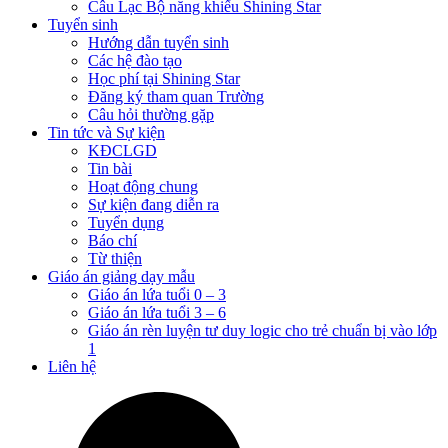
Câu Lạc Bộ năng khiếu Shining Star
Tuyển sinh
Hướng dẫn tuyển sinh
Các hệ đào tạo
Học phí tại Shining Star
Đăng ký tham quan Trường
Câu hỏi thường gặp
Tin tức và Sự kiện
KĐCLGD
Tin bài
Hoạt động chung
Sự kiện đang diễn ra
Tuyển dụng
Báo chí
Từ thiện
Giáo án giảng dạy mẫu
Giáo án lứa tuổi 0 – 3
Giáo án lứa tuổi 3 – 6
Giáo án rèn luyện tư duy logic cho trẻ chuẩn bị vào lớp
1
Liên hệ