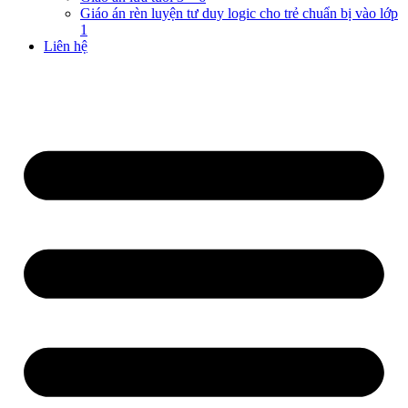
Giáo án rèn luyện tư duy logic cho trẻ chuẩn bị vào lớp
1
Liên hệ