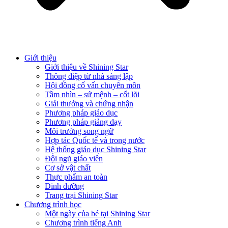
Giới thiệu
Giới thiệu về Shining Star
Thông điệp từ nhà sáng lập
Hội đồng cố vấn chuyên môn
Tầm nhìn – sứ mệnh – cốt lõi
Giải thưởng và chứng nhận
Phương pháp giáo dục
Phương pháp giảng dạy
Môi trường song ngữ
Hợp tác Quốc tế và trong nước
Hệ thống giáo dục Shining Star
Đội ngũ giáo viên
Cơ sở vật chất
Thực phẩm an toàn
Dinh dưỡng
Trang trại Shining Star
Chương trình học
Một ngày của bé tại Shining Star
Chương trình tiếng Anh