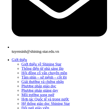
tuyensinh@shining-star.edu.vn
Giới thiệu
Giới thiệu về Shining Star
Thông điệp từ nhà sáng lập
Hội đồng cố vấn chuyên môn
Tầm nhìn – sứ mệnh – cốt lõi
Giải thưởng và chứng nhận
Phương pháp giáo dục
Phương pháp giảng dạy
Môi trường song ngữ
Hợp tác Quốc tế và trong nước
Hệ thống giáo dục Shining Star
Đội ngũ giáo viên