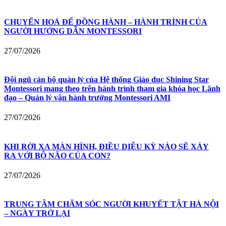
CHUYỂN HOÁ ĐỂ ĐỒNG HÀNH – HÀNH TRÌNH CỦA
NGƯỜI HƯỚNG DẪN MONTESSORI
27/07/2026
Đội ngũ cán bộ quản lý của Hệ thống Giáo dục Shining Star
Montessori mang theo trên hành trình tham gia khóa học Lãnh
đạo – Quản lý vận hành trường Montessori AMI
27/07/2026
KHI RỜI XA MÀN HÌNH, ĐIỀU DIỆU KỲ NÀO SẼ XẢY
RA VỚI BỘ NÃO CỦA CON?
27/07/2026
TRUNG TÂM CHĂM SÓC NGƯỜI KHUYẾT TẬT HÀ NỘI
– NGÀY TRỞ LẠI