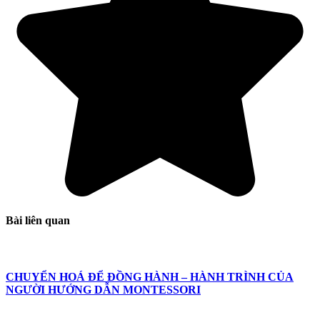
Bài liên quan
CHUYỂN HOÁ ĐỂ ĐỒNG HÀNH – HÀNH TRÌNH CỦA
NGƯỜI HƯỚNG DẪN MONTESSORI