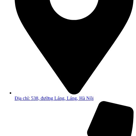
Địa chỉ: 538, đường Láng, Láng, Hà Nội