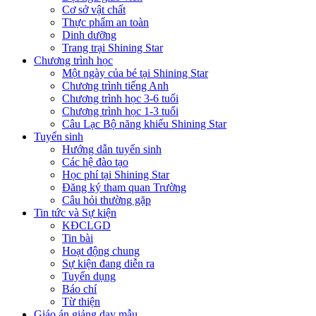
Cơ sở vật chất
Thực phẩm an toàn
Dinh dưỡng
Trang trại Shining Star
Chương trình học
Một ngày của bé tại Shining Star
Chương trình tiếng Anh
Chương trình học 3-6 tuổi
Chương trình học 1-3 tuổi
Câu Lạc Bộ năng khiếu Shining Star
Tuyển sinh
Hướng dẫn tuyển sinh
Các hệ đào tạo
Học phí tại Shining Star
Đăng ký tham quan Trường
Câu hỏi thường gặp
Tin tức và Sự kiện
KĐCLGD
Tin bài
Hoạt động chung
Sự kiện đang diễn ra
Tuyển dụng
Báo chí
Từ thiện
Giáo án giảng dạy mẫu