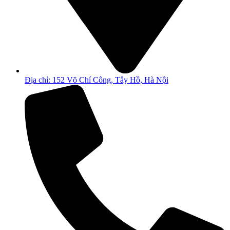
Địa chỉ: 152 Võ Chí Công, Tây Hồ, Hà Nội