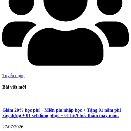
Tuyển dụng
Bài viết mới
Giảm 20% học phí + Miễn phí nhập học + Tặng 01 năm phí
xây dựng + 01 set đồng phục + 01 lượt bốc thăm may mắn.
27/07/2026