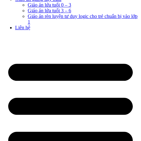
Giáo án lứa tuổi 0 – 3
Giáo án lứa tuổi 3 – 6
Giáo án rèn luyện tư duy logic cho trẻ chuẩn bị vào lớp
1
Liên hệ