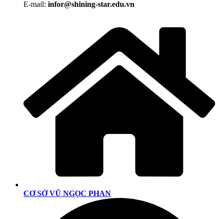
E-mail:
infor@shining-star.edu.vn
CƠ SỞ VŨ NGỌC PHAN