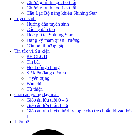
Chương trình học 3-6 tuổi
Chương trình học 1-3 tuổi
Câu Lạc Bộ năng khiếu Shining Star
Tuyển sinh
Hướng dẫn tuyển sinh
Các hệ đào tạo
Học phí tại Shining Star
Đăng ký tham quan Trường
Câu hỏi thường gặp
Tin tức và Sự kiện
KĐCLGD
Tin bài
Hoạt động chung
Sự kiện đang diễn ra
Tuyển dụng
Báo chí
Từ thiện
Giáo án giảng dạy mẫu
Giáo án lứa tuổi 0 – 3
Giáo án lứa tuổi 3 – 6
Giáo án rèn luyện tư duy logic cho trẻ chuẩn bị vào lớp
1
Liên hệ