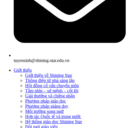
tuyensinh@shining-star.edu.vn
Giới thiệu
Giới thiệu về Shining Star
Thông điệp từ nhà sáng lập
Hội đồng cố vấn chuyên môn
Tầm nhìn – sứ mệnh – cốt lõi
Giải thưởng và chứng nhận
Phương pháp giáo dục
Phương pháp giảng dạy
Môi trường song ngữ
Hợp tác Quốc tế và trong nước
Hệ thống giáo dục Shining Star
Đội ngũ giáo viên