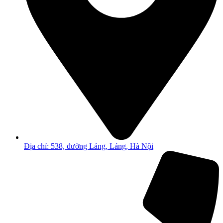
Địa chỉ: 538, đường Láng, Láng, Hà Nội