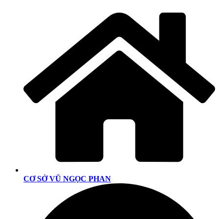
CƠ SỞ VŨ NGỌC PHAN