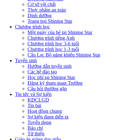
Cơ sở vật chất
Thực phẩm an toàn
Dinh dưỡng
Trang trại Shining Star
Chương trình học
Một ngày của bé tại Shining Star
Chương trình tiếng Anh
Chương trình học 3-6 tuổi
Chương trình học 1-3 tuổi
Câu Lạc Bộ năng khiếu Shining Star
Tuyển sinh
Hướng dẫn tuyển sinh
Các hệ đào tạo
Học phí tại Shining Star
Đăng ký tham quan Trường
Câu hỏi thường gặp
Tin tức và Sự kiện
KĐCLGD
Tin bài
Hoạt động chung
Sự kiện đang diễn ra
Tuyển dụng
Báo chí
Từ thiện
Giáo án giảng dạy mẫu