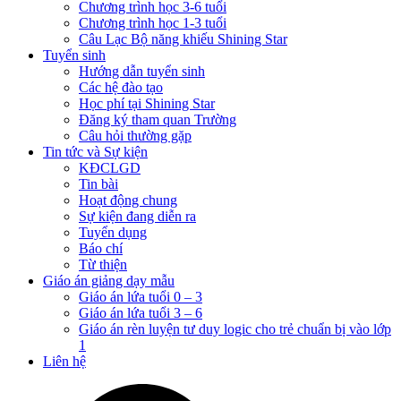
Chương trình học 3-6 tuổi
Chương trình học 1-3 tuổi
Câu Lạc Bộ năng khiếu Shining Star
Tuyển sinh
Hướng dẫn tuyển sinh
Các hệ đào tạo
Học phí tại Shining Star
Đăng ký tham quan Trường
Câu hỏi thường gặp
Tin tức và Sự kiện
KĐCLGD
Tin bài
Hoạt động chung
Sự kiện đang diễn ra
Tuyển dụng
Báo chí
Từ thiện
Giáo án giảng dạy mẫu
Giáo án lứa tuổi 0 – 3
Giáo án lứa tuổi 3 – 6
Giáo án rèn luyện tư duy logic cho trẻ chuẩn bị vào lớp
1
Liên hệ