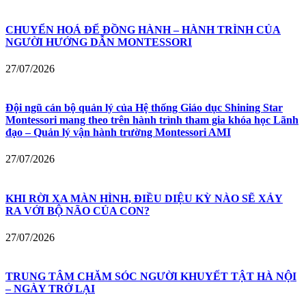
CHUYỂN HOÁ ĐỂ ĐỒNG HÀNH – HÀNH TRÌNH CỦA
NGƯỜI HƯỚNG DẪN MONTESSORI
27/07/2026
Đội ngũ cán bộ quản lý của Hệ thống Giáo dục Shining Star
Montessori mang theo trên hành trình tham gia khóa học Lãnh
đạo – Quản lý vận hành trường Montessori AMI
27/07/2026
KHI RỜI XA MÀN HÌNH, ĐIỀU DIỆU KỲ NÀO SẼ XẢY
RA VỚI BỘ NÃO CỦA CON?
27/07/2026
TRUNG TÂM CHĂM SÓC NGƯỜI KHUYẾT TẬT HÀ NỘI
– NGÀY TRỞ LẠI