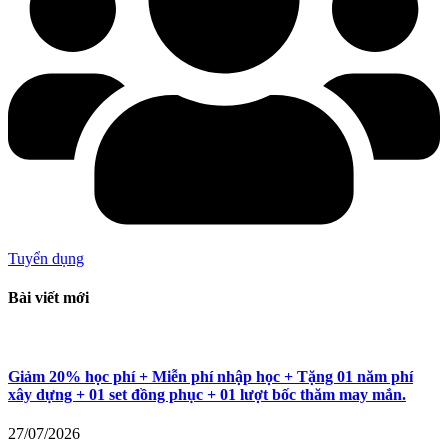
Tuyển dụng
Bài viết mới
Giảm 20% học phí + Miễn phí nhập học + Tặng 01 năm phí
xây dựng + 01 set đồng phục + 01 lượt bốc thăm may mắn.
27/07/2026