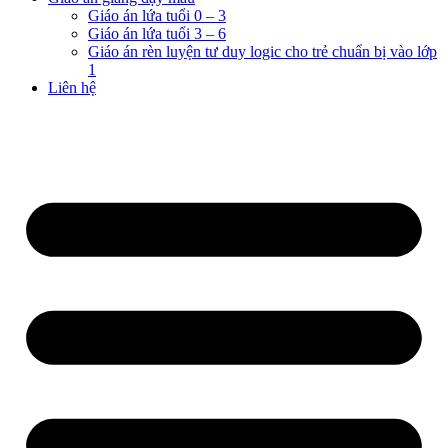
Giáo án lứa tuổi 0 – 3
Giáo án lứa tuổi 3 – 6
Giáo án rèn luyện tư duy logic cho trẻ chuẩn bị vào lớp
1
Liên hệ