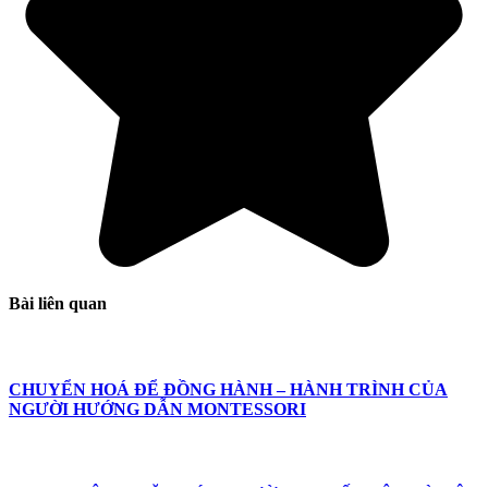
Bài liên quan
CHUYỂN HOÁ ĐỂ ĐỒNG HÀNH – HÀNH TRÌNH CỦA
NGƯỜI HƯỚNG DẪN MONTESSORI