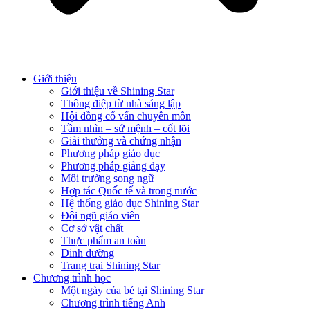
Giới thiệu
Giới thiệu về Shining Star
Thông điệp từ nhà sáng lập
Hội đồng cố vấn chuyên môn
Tầm nhìn – sứ mệnh – cốt lõi
Giải thưởng và chứng nhận
Phương pháp giáo dục
Phương pháp giảng dạy
Môi trường song ngữ
Hợp tác Quốc tế và trong nước
Hệ thống giáo dục Shining Star
Đội ngũ giáo viên
Cơ sở vật chất
Thực phẩm an toàn
Dinh dưỡng
Trang trại Shining Star
Chương trình học
Một ngày của bé tại Shining Star
Chương trình tiếng Anh