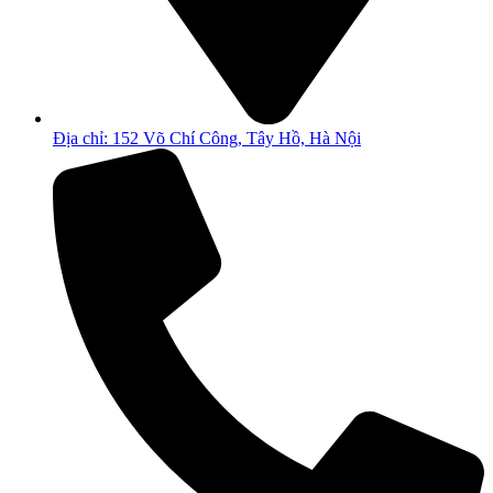
Địa chỉ: 152 Võ Chí Công, Tây Hồ, Hà Nội