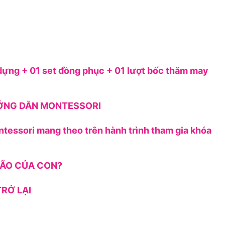
dựng + 01 set đồng phục + 01 lượt bốc thăm may
ƯỚNG DẪN MONTESSORI
ntessori mang theo trên hành trình tham gia khóa
 NÃO CỦA CON?
RỞ LẠI