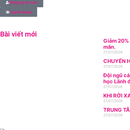
Đăng ký tư vấn
Tuyển dụng
Bài viết mới
Giảm 20% h
mắn.
27/07/2026
CHUYỂN H
27/07/2026
Đội ngũ cá
học Lãnh đ
27/07/2026
KHI RỜI X
27/07/2026
TRUNG TÂ
27/07/2026