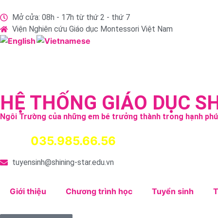
Mở cửa: 08h - 17h từ thứ 2 - thứ 7
Viện Nghiên cứu Giáo dục Montessori Việt Nam
HỆ THỐNG GIÁO DỤC S
Ngôi Trường của những em bé trưởng thành trong hạnh ph
035.985.66.56
Hotline:
tuyensinh@shining-star.edu.vn
Giới thiệu
Chương trình học
Tuyển sinh
T