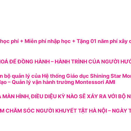
ọc phí + Miễn phí nhập học + Tặng 01 năm phí xây 
OÁ ĐỂ ĐỒNG HÀNH – HÀNH TRÌNH CỦA NGƯỜI H
n bộ quản lý của Hệ thống Giáo dục Shining Star Mo
ạo – Quản lý vận hành trường Montessori AMI
A MÀN HÌNH, ĐIỀU DIỆU KỲ NÀO SẼ XẢY RA VỚI BỘ
M CHĂM SÓC NGƯỜI KHUYẾT TẬT HÀ NỘI – NGÀY T