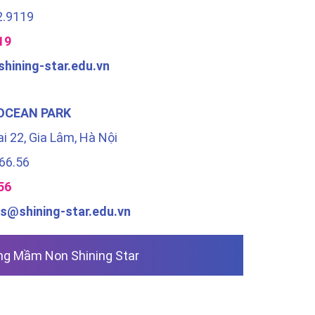
2.9119
19
hining-star.edu.vn
OCEAN PARK
ai 22, Gia Lâm, Hà Nội
.66.56
56
s@shining-star.edu.vn
g Mầm Non Shining Star