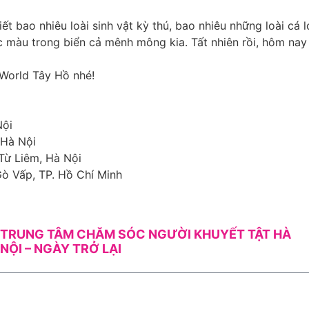
ết bao nhiêu loài sinh vật kỳ thú, bao nhiêu những loài cá
ắc màu trong biển cả mênh mông kia. Tất nhiên rồi, hôm na
World Tây Hồ nhé!
Nội
 Hà Nội
Từ Liêm, Hà Nội
ò Vấp, TP. Hồ Chí Minh
TRUNG TÂM CHĂM SÓC NGƯỜI KHUYẾT TẬT HÀ
NỘI – NGÀY TRỞ LẠI