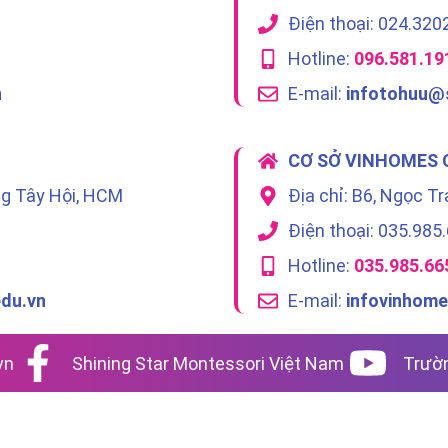
Điện thoại: 024.320
Hotline:
096.581.19
n
E-mail:
infotohuu@s
CƠ SỞ VINHOMES 
ng Tây Hội, HCM
Địa chỉ: B6, Ngọc Tr
Điện thoại: 035.985
Hotline:
035.985.66
edu.vn
E-mail:
infovinhome
vn
Shining Star Montessori Việt Nam
Trườn