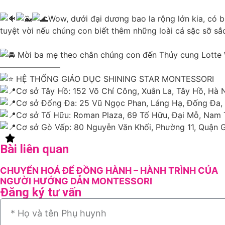
Wow, dưới đại dương bao la rộng lớn kia, có bi
tuyệt vời nếu chúng con biết thêm những loài cá sặc sỡ s
Mời ba mẹ theo chân chúng con đến Thủy cung Lotte 
———————–
HỆ THỐNG GIÁO DỤC SHINING STAR MONTESSORI
Cơ sở Tây Hồ: 152 Võ Chí Công, Xuân La, Tây Hồ, Hà 
Cơ sở Đống Đa: 25 Vũ Ngọc Phan, Láng Hạ, Đống Đa,
Cơ sở Tố Hữu: Roman Plaza, 69 Tố Hữu, Đại Mỗ, Nam 
Cơ sở Gò Vấp: 80 Nguyễn Văn Khối, Phường 11, Quận G
Bài liên quan
CHUYỂN HOÁ ĐỂ ĐỒNG HÀNH – HÀNH TRÌNH CỦA
NGƯỜI HƯỚNG DẪN MONTESSORI
Đăng ký tư vấn