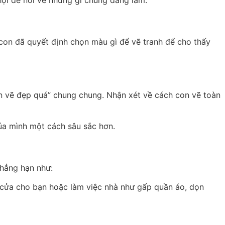
hội để nói về những gì chúng đang làm.
 con đã quyết định chọn màu gì để vẽ tranh để cho thấy
Con vẽ đẹp quá” chung chung. Nhận xét về cách con vẽ toàn
của mình một cách sâu sắc hơn.
chẳng hạn như:
 cửa cho bạn hoặc làm việc nhà như gấp quần áo, dọn