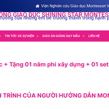
Viện Nghiên cứu Giáo dục Montessori 
ỐNG GIÁO DỤC SHINING STAR MONTES
Trường của những em bé trưởng thành trong hạnh 
TIN TỨC VÀ SỰ KIỆN
GIÁO ÁN GIẢNG DẠY MẪU
LIÊN HỆ
c + Tặng 01 năm phí xây dựng + 01 se
H TRÌNH CỦA NGƯỜI HƯỚNG DẪN MO