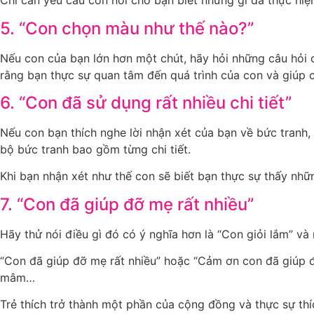
Chỉ cần yêu cầu con nói cho bạn biết những gì đã thực hiệ
5. “Con chọn màu như thế nào?”
Nếu con của bạn lớn hơn một chút, hãy hỏi những câu hỏi 
rằng bạn thực sự quan tâm đến quá trình của con và giúp c
6. “Con đã sử dụng rất nhiều chi tiết”
Nếu con bạn thích nghe lời nhận xét của bạn về bức tranh,
bộ bức tranh bao gồm từng chi tiết.
Khi bạn nhận xét như thế con sẽ biết bạn thực sự thấy nh
7. “Con đã giúp đỡ mẹ rất nhiều”
Hãy thử nói điều gì đó có ý nghĩa hơn là “Con giỏi lắm” và
“Con đã giúp đỡ mẹ rất nhiều” hoặc “Cảm ơn con đã giúp 
mâm…
Trẻ thích trở thành một phần của cộng đồng và thực sự thíc