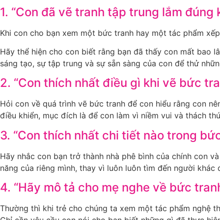
1. “Con đã vẽ tranh tập trung lắm đúng
Khi con cho bạn xem một bức tranh hay một tác phẩm xếp h
Hãy thể hiện cho con biết rằng bạn đã thấy con mất bao l
sáng tạo, sự tập trung và sự sẵn sàng của con để thử nhữ
2. “Con thích nhất điều gì khi vẽ bức tr
Hỏi con về quá trình vẽ bức tranh để con hiểu rằng con nên
điều khiển, mục đích là để con làm vì niềm vui và thách th
3. “Con thích nhất chi tiết nào trong bứ
Hãy nhắc con bạn trở thành nhà phê bình của chính con và 
năng của riêng mình, thay vì luôn luôn tìm đến người khác 
4. “Hãy mô tả cho mẹ nghe về bức tran
Thường thì khi trẻ cho chúng ta xem một tác phẩm nghệ th