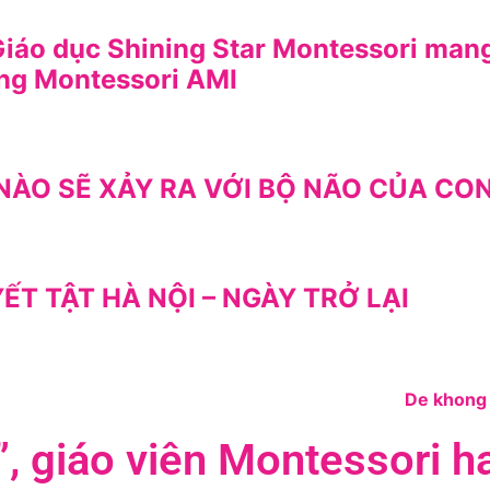
Giáo dục Shining Star Montessori mang
ờng Montessori AMI
Ỳ NÀO SẼ XẢY RA VỚI BỘ NÃO CỦA CO
 TẬT HÀ NỘI – NGÀY TRỞ LẠI
m”, giáo viên Montessori 