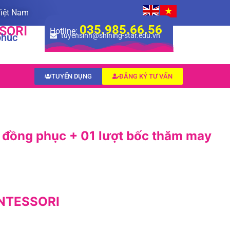
Việt Nam
035.985.66.56
SORI
Hotline:
phúc
tuyensinh@shining-star.edu.vn
TUYỂN DỤNG
ĐĂNG KÝ TƯ VẤN
t đồng phục + 01 lượt bốc thăm may
NTESSORI