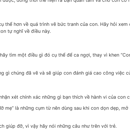
n được, đồng thời thể hiện ra bạn quan tâm và cho con cơ 
cụ thể hơn về quá trình vẽ bức tranh của con. Hãy hỏi xem
on tự nghĩ về điều này.
 hãy tìm một điều gì đó cụ thể để ca ngợi, thay vì khen “
ững gì chúng đã vẽ và sẽ giúp con đánh giá cao công việc 
 nhận xét chính xác những gì bạn thích về hành vi của con 
đỡ mẹ” là những cụm từ nên dùng sau khi con dọn dẹp, mở
h giúp đỡ, vì vậy hãy nói những câu như trên với trẻ.