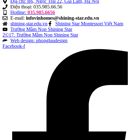
Địa chỉ: B6, Ngọc Trai 22, Gia Lâm, Hà Nội
Điện thoại: 035.985.66.56
Hotline:
035.985.6656
E-mail:
infovinhomes@shining-star.edu.vn
shining-star.edu.vn
Shining Star Montessori Việt Nam
Trường Mầm Non Shining Star
2©17. Trường Mầm Non Shining Star
Web design: phongluudesign
Facebook-f