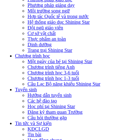
Phương pháp giảng dạy
Môi trường song ngữ
Hợp tác Quốc tế và trong nước
Hệ thống giáo dục Shining Star
Đội ngũ giáo viên
Cơ sở vật chất
Thực phẩm an toàn
Dinh dưỡng
Trang trại Shining Star
Chương trình học
Một ngày của bé tại Shining Star
Chương trình tiếng Anh
Chương trình học 3-6 tuổi
Chương trình học 1-3 tuổi
Câu Lạc Bộ năng khiếu Shining Star
Tuyển sinh
Hướng dẫn tuyển sinh
Các hệ đào tạo
Học phí tại Shining Star
Đăng ký tham quan Trường
Câu hỏi thường gặp
Tin tức và Sự kiện
KĐCLGD
Tin bài