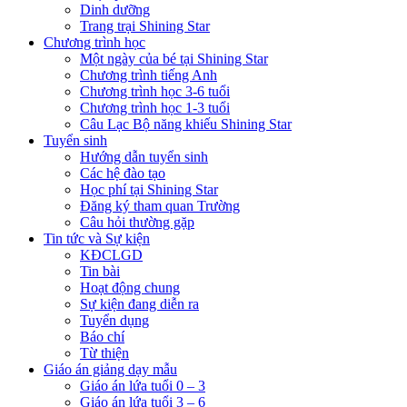
Dinh dưỡng
Trang trại Shining Star
Chương trình học
Một ngày của bé tại Shining Star
Chương trình tiếng Anh
Chương trình học 3-6 tuổi
Chương trình học 1-3 tuổi
Câu Lạc Bộ năng khiếu Shining Star
Tuyển sinh
Hướng dẫn tuyển sinh
Các hệ đào tạo
Học phí tại Shining Star
Đăng ký tham quan Trường
Câu hỏi thường gặp
Tin tức và Sự kiện
KĐCLGD
Tin bài
Hoạt động chung
Sự kiện đang diễn ra
Tuyển dụng
Báo chí
Từ thiện
Giáo án giảng dạy mẫu
Giáo án lứa tuổi 0 – 3
Giáo án lứa tuổi 3 – 6