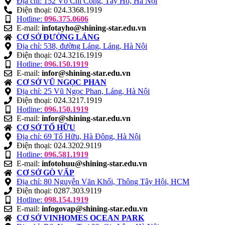
Địa chỉ: 152 Võ Chí Công, Tây Hồ, Hà Nội
Điện thoại: 024.3368.1919
Hotline:
096.375.0606
E-mail:
infotayho@shining-star.edu.vn
CƠ SỞ ĐƯỜNG LÁNG
Địa chỉ: 538, đường Láng, Láng, Hà Nội
Điện thoại: 024.3216.1919
Hotline:
096.150.1919
E-mail:
infor@shining-star.edu.vn
CƠ SỞ VŨ NGỌC PHAN
Địa chỉ: 25 Vũ Ngọc Phan, Láng, Hà Nội
Điện thoại: 024.3217.1919
Hotline:
096.150.1919
E-mail:
infor@shining-star.edu.vn
CƠ SỞ TỐ HỮU
Địa chỉ: 69 Tố Hữu, Hà Đông, Hà Nội
Điện thoại: 024.3202.9119
Hotline:
096.581.1919
E-mail:
infotohuu@shining-star.edu.vn
CƠ SỞ GÒ VẤP
Địa chỉ: 80 Nguyễn Văn Khối, Thông Tây Hội, HCM
Điện thoại: 0287.303.9119
Hotline:
098.154.1919
E-mail:
infogovap@shining-star.edu.vn
CƠ SỞ VINHOMES OCEAN PARK