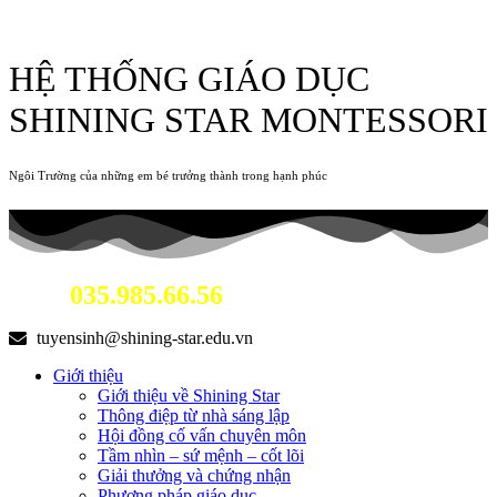
HỆ THỐNG GIÁO DỤC
SHINING STAR MONTESSORI
Ngôi Trường của những em bé trưởng thành trong hạnh phúc
035.985.66.56
Hotline:
tuyensinh@shining-star.edu.vn
Giới thiệu
Giới thiệu về Shining Star
Thông điệp từ nhà sáng lập
Hội đồng cố vấn chuyên môn
Tầm nhìn – sứ mệnh – cốt lõi
Giải thưởng và chứng nhận
Phương pháp giáo dục