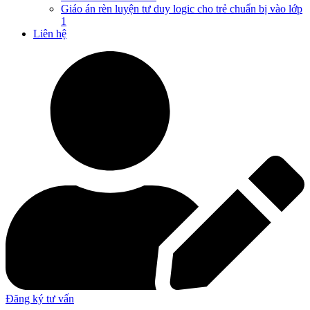
Giáo án rèn luyện tư duy logic cho trẻ chuẩn bị vào lớp
1
Liên hệ
Đăng ký tư vấn