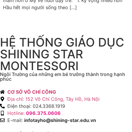
mầm non ở Mỹ về nuôi dạy trẻ. 1. Kỳ vọng nhiều hơn
Hầu hết mọi người sống theo […]
HỆ THỐNG GIÁO DỤC
SHINING STAR
MONTESSORI
Ngôi Trường của những em bé trưởng thành trong hạnh
phúc
CƠ SỞ VÕ CHÍ CÔNG
Địa chỉ: 152 Võ Chí Công, Tây Hồ, Hà Nội
Điện thoại: 024.3368.1919
Hotline:
096.375.0606
E-mail:
infotayho@shining-star.edu.vn