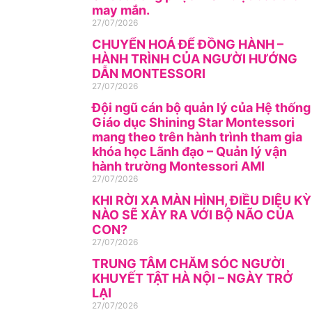
may mắn.
27/07/2026
CHUYỂN HOÁ ĐỂ ĐỒNG HÀNH –
HÀNH TRÌNH CỦA NGƯỜI HƯỚNG
DẪN MONTESSORI
27/07/2026
Đội ngũ cán bộ quản lý của Hệ thống
Giáo dục Shining Star Montessori
mang theo trên hành trình tham gia
khóa học Lãnh đạo – Quản lý vận
hành trường Montessori AMI
27/07/2026
KHI RỜI XA MÀN HÌNH, ĐIỀU DIỆU KỲ
NÀO SẼ XẢY RA VỚI BỘ NÃO CỦA
CON?
27/07/2026
TRUNG TÂM CHĂM SÓC NGƯỜI
KHUYẾT TẬT HÀ NỘI – NGÀY TRỞ
LẠI
27/07/2026