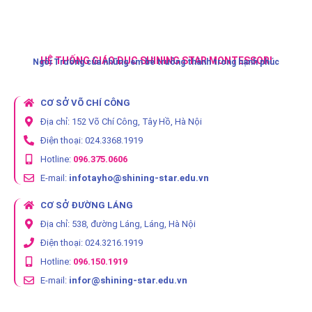
HỆ THỐNG GIÁO DỤC SHINING STAR MONTESSORI
Ngôi Trường của những em bé trưởng thành trong hạnh phúc
CƠ SỞ VÕ CHÍ CÔNG
Địa chỉ: 152 Võ Chí Công, Tây Hồ, Hà Nội
Điện thoại: 024.3368.1919
Hotline:
096.375.0606
E-mail:
infotayho@shining-star.edu.vn
CƠ SỞ ĐƯỜNG LÁNG
Địa chỉ: 538, đường Láng, Láng, Hà Nội
Điện thoại: 024.3216.1919
Hotline:
096.150.1919
E-mail:
infor@shining-star.edu.vn