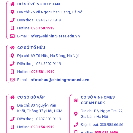
CƠ SỞ VŨ NGỌC PHAN
Địa chỉ: 25 Vũ Ngọc Phan, Láng, Hà Nội
Điện thoại: 024.3217.1919
Hotline:
096.150.1919
E-mail:
infor@shining-star.edu.vn
CƠ SỞ TỐ HỮU
Địa chỉ: 69 Tố Hữu, Hà Đông, Hà Nội
Điện thoại: 024.3202.9119
Hotline:
096.581.1919
E-mail:
infotohuu@shining-star.edu.vn
CƠ SỞ GÒ VẤP
CƠ SỞ VINHOMES
OCEAN PARK
Địa chỉ: 80 Nguyễn Văn
Khối, Thông Tây Hội, HCM
Địa chỉ: B6, Ngọc Trai 22,
Gia Lâm, Hà Nội
Điện thoại: 0287.303.9119
Điện thoại: 035.985.66.56
Hotline:
098.154.1919
Hotline:
035.985.6656