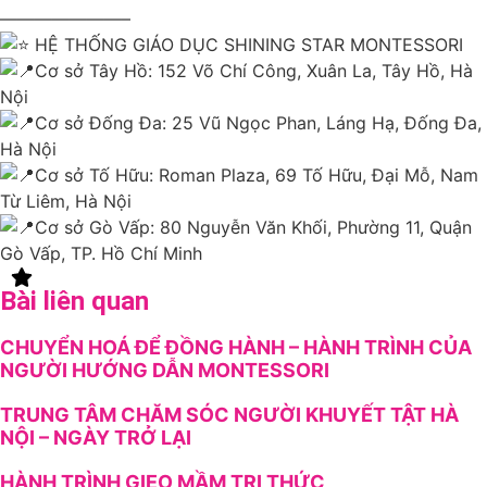
———————–
HỆ THỐNG GIÁO DỤC SHINING STAR MONTESSORI
Cơ sở Tây Hồ: 152 Võ Chí Công, Xuân La, Tây Hồ, Hà
Nội
Cơ sở Đống Đa: 25 Vũ Ngọc Phan, Láng Hạ, Đống Đa,
Hà Nội
Cơ sở Tố Hữu: Roman Plaza, 69 Tố Hữu, Đại Mỗ, Nam
Từ Liêm, Hà Nội
Cơ sở Gò Vấp: 80 Nguyễn Văn Khối, Phường 11, Quận
Gò Vấp, TP. Hồ Chí Minh
Bài liên quan
CHUYỂN HOÁ ĐỂ ĐỒNG HÀNH – HÀNH TRÌNH CỦA
NGƯỜI HƯỚNG DẪN MONTESSORI
TRUNG TÂM CHĂM SÓC NGƯỜI KHUYẾT TẬT HÀ
NỘI – NGÀY TRỞ LẠI
HÀNH TRÌNH GIEO MẦM TRI THỨC