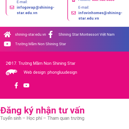
E-mail:
infogovap@shining-
E-mail:
star.edu.vn
infovinhomes@shining-
star.edu.vn
shining-star.edu.vn
Shining Star Montessori Việt Nam
Trường Mầm Non Shining Star
2©17. Trường Mầm Non Shining Star
Web design: phongluudesign
Đăng ký nhận tư vấn
Tuyển sinh – Học phí – Tham quan trường