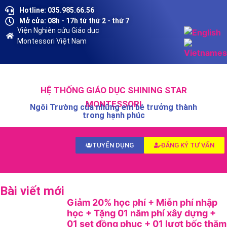
Hotline: 035.985.66.56
Mở cửa: 08h - 17h từ thứ 2 - thứ 7
Viện Nghiên cứu Giáo dục
Montessori Việt Nam
HỆ THỐNG GIÁO DỤC SHINING STAR
MONTESSORI
Ngôi Trường của những em bé trưởng thành
trong hạnh phúc
TUYỂN DỤNG
ĐĂNG KÝ TƯ VẤN
Bài viết mới
Giảm 20% học phí + Miễn phí nhập
học + Tặng 01 năm phí xây dựng +
01 set đồng phục + 01 lượt bốc thăm