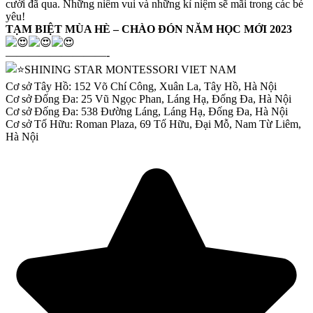
cười đã qua. Những niềm vui và những kỉ niệm sẽ mãi trong các bé
yêu!
TẠM BIỆT MÙA HÈ – CHÀO ĐÓN NĂM HỌC MỚI 2023
—————————-
SHINING STAR MONTESSORI VIET NAM
Cơ sở Tây Hồ: 152 Võ Chí Công, Xuân La, Tây Hồ, Hà Nội
Cơ sở Đống Đa: 25 Vũ Ngọc Phan, Láng Hạ, Đống Đa, Hà Nội
Cơ sở Đống Đa: 538 Đường Láng, Láng Hạ, Đống Đa, Hà Nội
Cơ sở Tố Hữu: Roman Plaza, 69 Tố Hữu, Đại Mỗ, Nam Từ Liêm,
Hà Nội