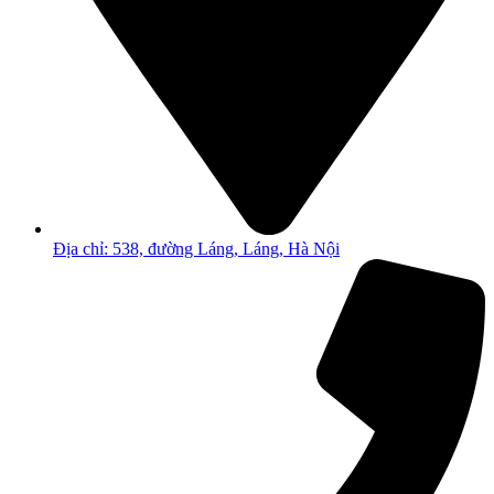
Địa chỉ: 538, đường Láng, Láng, Hà Nội