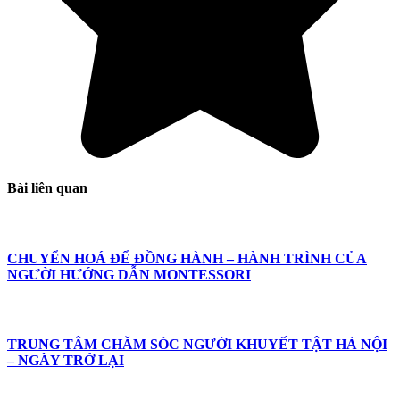
Bài liên quan
CHUYỂN HOÁ ĐỂ ĐỒNG HÀNH – HÀNH TRÌNH CỦA
NGƯỜI HƯỚNG DẪN MONTESSORI
TRUNG TÂM CHĂM SÓC NGƯỜI KHUYẾT TẬT HÀ NỘI
– NGÀY TRỞ LẠI