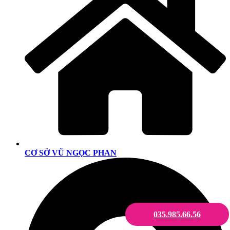
CƠ SỞ VŨ NGỌC PHAN
035.985.66.56