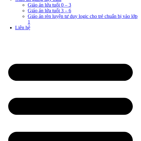
Giáo án lứa tuổi 0 – 3
Giáo án lứa tuổi 3 – 6
Giáo án rèn luyện tư duy logic cho trẻ chuẩn bị vào lớp
1
Liên hệ