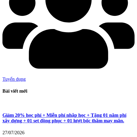
Tuyển dụng
Bài viết mới
Giảm 20% học phí + Miễn phí nhập học + Tặng 01 năm phí
xây dựng + 01 set đồng phục + 01 lượt bốc thăm may mắn.
27/07/2026