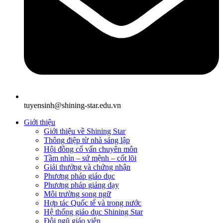
tuyensinh@shining-star.edu.vn
Giới thiệu
Giới thiệu về Shining Star
Thông điệp từ nhà sáng lập
Hội đồng cố vấn chuyên môn
Tầm nhìn – sứ mệnh – cốt lõi
Giải thưởng và chứng nhận
Phương pháp giáo dục
Phương pháp giảng dạy
Môi trường song ngữ
Hợp tác Quốc tế và trong nước
Hệ thống giáo dục Shining Star
Đội ngũ giáo viên