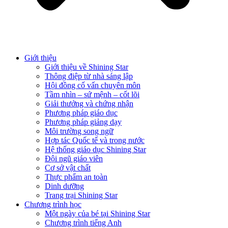
Giới thiệu
Giới thiệu về Shining Star
Thông điệp từ nhà sáng lập
Hội đồng cố vấn chuyên môn
Tầm nhìn – sứ mệnh – cốt lõi
Giải thưởng và chứng nhận
Phương pháp giáo dục
Phương pháp giảng dạy
Môi trường song ngữ
Hợp tác Quốc tế và trong nước
Hệ thống giáo dục Shining Star
Đội ngũ giáo viên
Cơ sở vật chất
Thực phẩm an toàn
Dinh dưỡng
Trang trại Shining Star
Chương trình học
Một ngày của bé tại Shining Star
Chương trình tiếng Anh