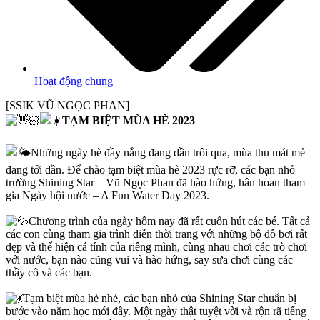
Hoạt động chung
[SSIK VŨ NGỌC PHAN]
TẠM BIỆT MÙA HÈ 2023
Những ngày hè đầy nắng đang dần trôi qua, mùa thu mát mẻ
đang tới dần. Để chào tạm biệt mùa hè 2023 rực rỡ, các bạn nhỏ
trường Shining Star – Vũ Ngọc Phan đã hào hứng, hân hoan tham
gia Ngày hội nước – A Fun Water Day 2023.
Chương trình của ngày hôm nay đã rất cuốn hút các bé. Tất cả
các con cùng tham gia trình diễn thời trang với những bộ đồ bơi rất
đẹp và thể hiện cá tính của riêng mình, cùng nhau chơi các trò chơi
với nước, bạn nào cũng vui và hào hứng, say sưa chơi cùng các
thầy cô và các bạn.
Tạm biệt mùa hè nhé, các bạn nhỏ của Shining Star chuẩn bị
bước vào năm học mới đây. Một ngày thật tuyệt vời và rộn rã tiếng