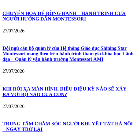
CHUYỂN HOÁ ĐỂ ĐỒNG HÀNH – HÀNH TRÌNH CỦA
NGƯỜI HƯỚNG DẪN MONTESSORI
27/07/2026
Đội ngũ cán bộ quản lý của Hệ thống Giáo dục Shining Star
Montessori mang theo trên hành trình tham gia khóa học Lãnh
đạo – Quản lý vận hành trường Montessori AMI
27/07/2026
KHI RỜI XA MÀN HÌNH, ĐIỀU DIỆU KỲ NÀO SẼ XẢY
RA VỚI BỘ NÃO CỦA CON?
27/07/2026
TRUNG TÂM CHĂM SÓC NGƯỜI KHUYẾT TẬT HÀ NỘI
– NGÀY TRỞ LẠI