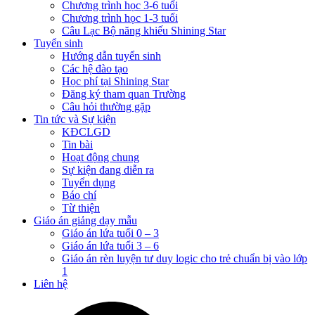
Chương trình học 3-6 tuổi
Chương trình học 1-3 tuổi
Câu Lạc Bộ năng khiếu Shining Star
Tuyển sinh
Hướng dẫn tuyển sinh
Các hệ đào tạo
Học phí tại Shining Star
Đăng ký tham quan Trường
Câu hỏi thường gặp
Tin tức và Sự kiện
KĐCLGD
Tin bài
Hoạt động chung
Sự kiện đang diễn ra
Tuyển dụng
Báo chí
Từ thiện
Giáo án giảng dạy mẫu
Giáo án lứa tuổi 0 – 3
Giáo án lứa tuổi 3 – 6
Giáo án rèn luyện tư duy logic cho trẻ chuẩn bị vào lớp
1
Liên hệ