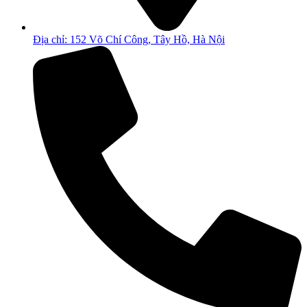
Địa chỉ: 152 Võ Chí Công, Tây Hồ, Hà Nội