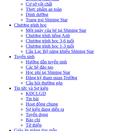
Cơ sở vật chất
Thực phẩm an toàn
Dinh dưỡng
Trang trại Shining Star
Chương trình học
Một ngày của bé tại Shining Star
Chương trình tiếng Anh
Chương trình học 3-6 tuổi
Chương trình học 1-3 tuổi
Câu Lạc Bộ năng khiếu Shining Star
Tuyển sinh
Hướng dẫn tuyển sinh
Các hệ đào tạo
Học phí tại Shining Star
Đăng ký tham quan Trường
Câu hỏi thường gặp
Tin tức và Sự kiện
KĐCLGD
Tin bài
Hoạt động chung
Sự kiện đang diễn ra
Tuyển dụng
Báo chí
Từ thiện
Giáo án giảng dạy mẫu