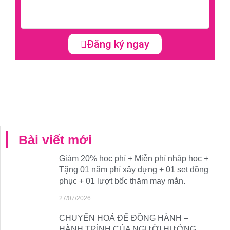
Đăng ký ngay
Bài viết mới
Giảm 20% học phí + Miễn phí nhập học +
Tặng 01 năm phí xây dựng + 01 set đồng
phục + 01 lượt bốc thăm may mắn.
27/07/2026
CHUYỂN HOÁ ĐỂ ĐỒNG HÀNH –
HÀNH TRÌNH CỦA NGƯỜI HƯỚNG