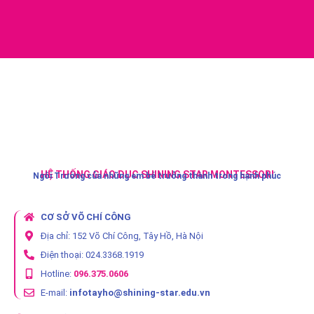
HỆ THỐNG GIÁO DỤC SHINING STAR MONTESSORI
Ngôi Trường của những em bé trưởng thành trong hạnh phúc
CƠ SỞ VÕ CHÍ CÔNG
Địa chỉ: 152 Võ Chí Công, Tây Hồ, Hà Nội
Điện thoại: 024.3368.1919
Hotline:
096.375.0606
E-mail:
infotayho@shining-star.edu.vn