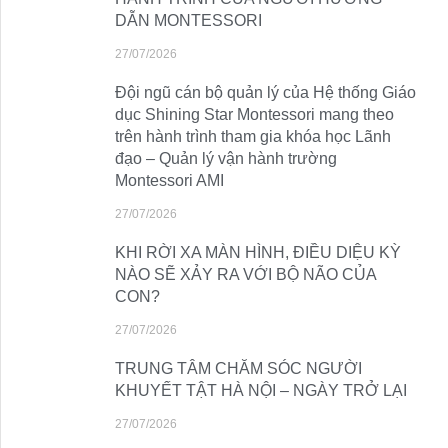
DẪN MONTESSORI
27/07/2026
Đội ngũ cán bộ quản lý của Hệ thống Giáo
dục Shining Star Montessori mang theo
trên hành trình tham gia khóa học Lãnh
đạo – Quản lý vận hành trường
Montessori AMI
27/07/2026
KHI RỜI XA MÀN HÌNH, ĐIỀU DIỆU KỲ
NÀO SẼ XẢY RA VỚI BỘ NÃO CỦA
CON?
27/07/2026
TRUNG TÂM CHĂM SÓC NGƯỜI
KHUYẾT TẬT HÀ NỘI – NGÀY TRỞ LẠI
27/07/2026