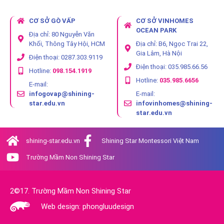
CƠ SỞ GÒ VẤP
CƠ SỞ VINHOMES
OCEAN PARK
Địa chỉ: 80 Nguyễn Văn
Khối, Thông Tây Hội, HCM
Địa chỉ: B6, Ngọc Trai 22,
Gia Lâm, Hà Nội
Điện thoại: 0287.303.9119
Điện thoại: 035.985.66.56
Hotline:
098.154.1919
Hotline:
035.985.6656
E-mail:
infogovap@shining-
E-mail:
star.edu.vn
infovinhomes@shining-
star.edu.vn
shining-star.edu.vn
Shining Star Montessori Việt Nam
Trường Mầm Non Shining Star
2©17. Trường Mầm Non Shining Star
Web design: phongluudesign