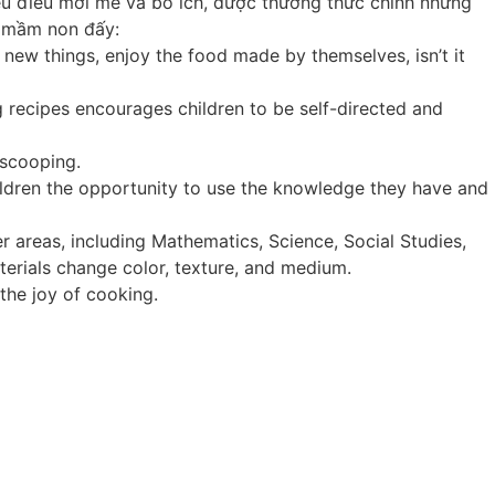
ều điều mới mẻ và bổ ích, được thưởng thức chính những
ỏ mầm non đấy:
new things, enjoy the food made by themselves, isn’t it
 recipes encourages children to be self-directed and
 scooping.
hildren the opportunity to use the knowledge they have and
 areas, including Mathematics, Science, Social Studies,
terials change color, texture, and medium.
the joy of cooking.