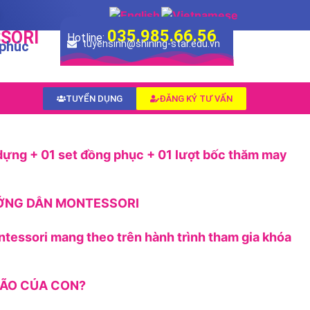
035.985.66.56
SORI
Hotline:
 phúc
tuyensinh@shining-star.edu.vn
TUYỂN DỤNG
ĐĂNG KÝ TƯ VẤN
dựng + 01 set đồng phục + 01 lượt bốc thăm may
ƯỚNG DẪN MONTESSORI
ntessori mang theo trên hành trình tham gia khóa
 NÃO CỦA CON?