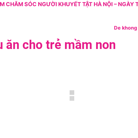
M CHĂM SÓC NGƯỜI KHUYẾT TẬT HÀ NỘI – NGÀY T
ấu ăn cho trẻ mầm non