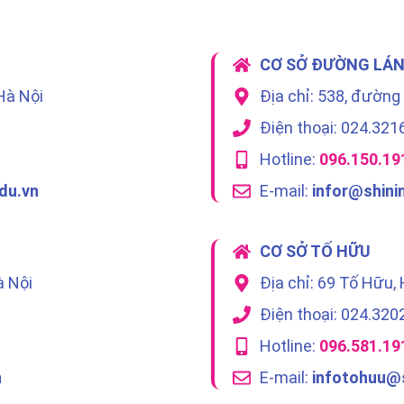
CƠ SỞ ĐƯỜNG LÁ
Hà Nội
Địa chỉ: 538, đường
Điện thoại: 024.321
Hotline:
096.150.19
du.vn
E-mail:
infor@shini
CƠ SỞ TỐ HỮU
à Nội
Địa chỉ: 69 Tố Hữu,
Điện thoại: 024.320
Hotline:
096.581.19
n
E-mail:
infotohuu@s