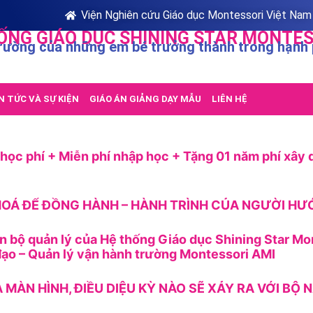
Viện Nghiên cứu Giáo dục Montessori Việt Nam
ỐNG GIÁO DỤC SHINING STAR MONTES
rường của những em bé trưởng thành trong hạnh
N TỨC VÀ SỰ KIỆN
GIÁO ÁN GIẢNG DẠY MẪU
LIÊN HỆ
ọc phí + Miễn phí nhập học + Tặng 01 năm phí xây 
OÁ ĐỂ ĐỒNG HÀNH – HÀNH TRÌNH CỦA NGƯỜI H
n bộ quản lý của Hệ thống Giáo dục Shining Star Mo
ạo – Quản lý vận hành trường Montessori AMI
A MÀN HÌNH, ĐIỀU DIỆU KỲ NÀO SẼ XẢY RA VỚI BỘ