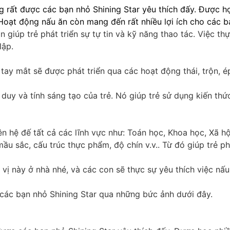
 rất được các bạn nhỏ Shining Star yêu thích đấy. Được h
Hoạt động nấu ăn còn mang đến rất nhiều lợi ích cho các 
 giúp trẻ phát triển sự tự tin và kỹ năng thao tác. Việc t
lập.
 tay mắt sẽ được phát triển qua các hoạt động thái, trộn, é
 duy và tính sáng tạo của trẻ. Nó giúp trẻ sử dụng kiến t
n hệ đế tất cả các lĩnh vực như: Toán học, Khoa học, Xã hội
ầu sắc, cấu trúc thực phẩm, độ chín v.v.. Từ đó giúp trẻ ph
 vị này ở nhà nhé, và các con sẽ thực sự yêu thích việc nấu
các bạn nhỏ Shining Star qua những bức ảnh dưới đây.