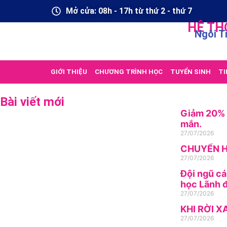
Mở cửa: 08h - 17h từ thứ 2 - thứ 7
HỆ TH
Ngôi T
GIỚI THIỆU
CHƯƠNG TRÌNH HỌC
TUYỂN SINH
TI
Bài viết mới
Giảm 20% h
mắn.
27/07/2026
CHUYỂN H
27/07/2026
Đội ngũ cá
học Lãnh đ
27/07/2026
KHI RỜI X
27/07/2026