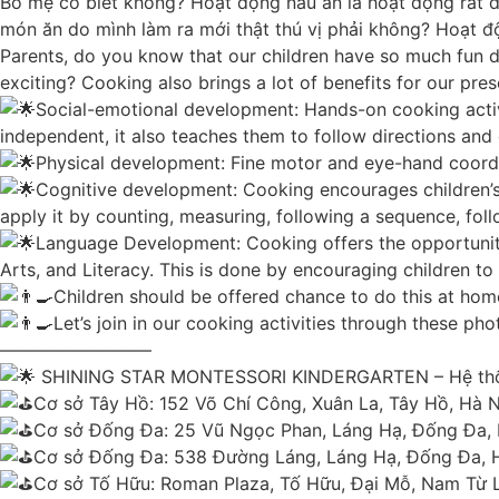
Bố mẹ có biết không? Hoạt động nấu ăn là hoạt động rất đ
món ăn do mình làm ra mới thật thú vị phải không? Hoạt đ
Parents, do you know that our children have so much fun do
exciting? Cooking also brings a lot of benefits for our pres
Social-emotional development: Hands-on cooking activi
independent, it also teaches them to follow directions and 
Physical development: Fine motor and eye-hand coordin
Cognitive development: Cooking encourages children’s t
apply it by counting, measuring, following a sequence, foll
Language Development: Cooking offers the opportunity 
Arts, and Literacy. This is done by encouraging children t
Children should be offered chance to do this at home
Let’s join in our cooking activities through these pho
————————–
SHINING STAR MONTESSORI KINDERGARTEN – Hệ thống
Cơ sở Tây Hồ: 152 Võ Chí Công, Xuân La, Tây Hồ, Hà N
Cơ sở Đống Đa: 25 Vũ Ngọc Phan, Láng Hạ, Đống Đa, 
Cơ sở Đống Đa: 538 Đường Láng, Láng Hạ, Đống Đa, 
Cơ sở Tố Hữu: Roman Plaza, Tố Hữu, Đại Mỗ, Nam Từ 