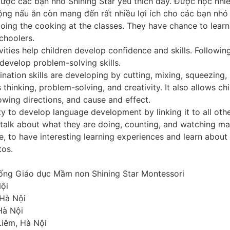
ược các bạn nhỏ Shining Star yêu thích đấy. Được học nhi
ộng nấu ăn còn mang đến rất nhiều lợi ích cho các bạn nh
ing the cooking at the classes. They have chance to learn 
choolers.
ties help children develop confidence and skills. Following
develop problem-solving skills.
ation skills are developing by cutting, mixing, squeezing,
hinking, problem-solving, and creativity. It also allows c
owing directions, and cause and effect.
to develop language development by linking it to all other
o talk about what they are doing, counting, and watching ma
, to have interesting learning experiences and learn about 
tos.
 Giáo dục Mầm non Shining Star Montessori
ội
Hà Nội
Hà Nội
Liêm, Hà Nội